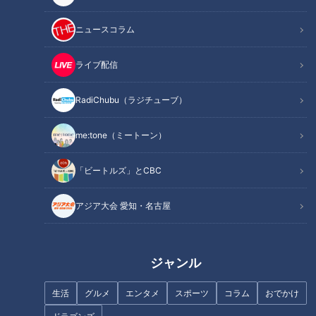
ニュースコラム
ライブ配信
RadiChubu（ラジチューブ）
記事に戻る
me:tone（ミートーン）
この記事を見たあなたへのおすすめ
「ビートルズ」とCBC
アジア大会 愛知・名古屋
農家直伝！今が旬の新タマネギ
ジブリパークオープンで盛り上
ジャンル
を使用した絶品レシピを紹介
がる愛知・長久手市＆瀬戸市の
絶品グルメ＆おすすめスポット
生活
グルメ
エンタメ
スポーツ
コラム
おでかけ
を尼神インターがリポート！