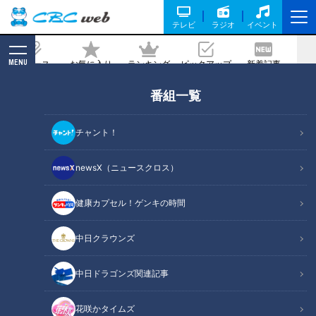
テレビ
ラジオ
イベント
MENU
ニュース
お気に入り
ランキング
ピックアップ
新着記事
CBC MAGAZINE
番組一覧
「大腸がん」知らせるサイン…日本人で
一番多いがん「大腸がん」早期発見ポイ
チャント！
ント
newsX（ニュースクロス）
記事に戻る
健康カプセル！ゲンキの時間
中日クラウンズ
中日ドラゴンズ関連記事
花咲かタイムズ