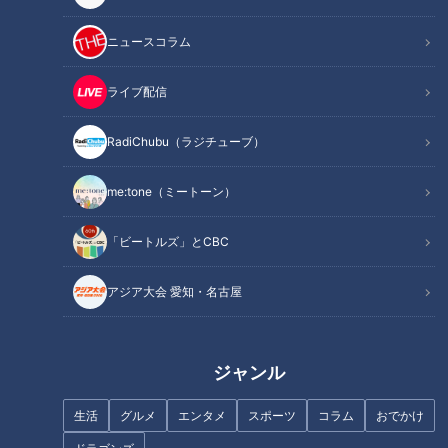
この記事を見たあなたへのおすすめ
ニュースコラム
ライブ配信
RadiChubu（ラジチューブ）
「糖尿病」夏の食生活に注
「関節痛」自分で改善でき
me:tone（ミートーン）
意！…血糖値スパイクが起きて
る？…ひざと股関節の痛みを改
いるサインは？糖尿病の予防・
善！名医が教える「1分ほぐし」
改善法
「ビートルズ」とCBC
アジア大会 愛知・名古屋
ジャンル
「胃がん」早期発見のポイン
夏場は「便秘」になりやす
ト…自覚症状なくても要注意！
い？…“干からび腸”に注意！名
経験者に学ぶ“リアルな胃がん事
医直伝「夏の便秘対策」
生活
グルメ
エンタメ
スポーツ
コラム
おでかけ
情”