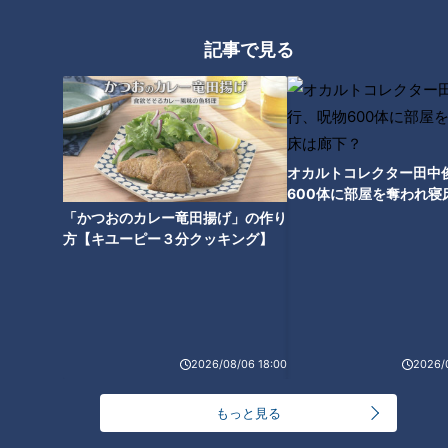
胃のトラブル「胃がん」など深
記事で見る
刻な病気も…胃もたれ・胃痛の
原因と対策
オカルトコレクター田中
600体に部屋を奪われ寝
下？
「かつおのカレー竜田揚げ」の作り
方【キユーピー３分クッキング】
2026/08/06 18:00
2026/
ランキング
もっと見る
RANKING