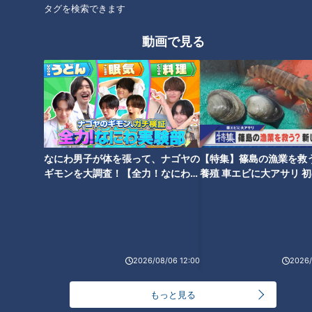
タグを検索できます
動画で見る
「大腸がん」を早期発見せ
石丸幹二「すごい痩せました
よ！…苦しい？つらい？何をす
ね！」…世界一楽なスクワッ
る？「大腸内視鏡検査」の一部
ト！？ダイエットのスペシャリ
始終
ストに学ぶ「無理なくやせる方
法」
なにわ男子が体を張って、ナゴヤの
【特集】篠島の漁業を救
ギモンを大調査！【全力！なにわ実
養殖 車エビに大アサリ 
験部～ナゴヤのギモン、ガチ検証
【newsX】
～】
「大腸がん」早期に治療でほぼ
「便秘」日本人の8割が『ねじ
100％…早期発見が治療の鍵！
れ腸』!?…名医イチオシ“便秘改
大腸がん検査のススメ
善食”！便秘の原因と改善法
2026/08/06 12:00
2026/
もっと見る