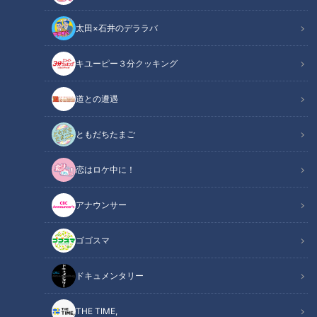
太田×石井のデララバ
キユーピー３分クッキング
道との遭遇
CBCテレビ『健康カプセル！ゲンキの時間』
ともだちたまご
この記事の画像
（全3枚）
恋はロケ中に！
アナウンサー
ゴゴスマ
ドキュメンタリー
記事に戻る
THE TIME,