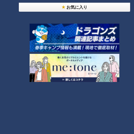
24時間
週間
月間
お気に入り
【全力！なにわ実験部～ナゴヤのギモン、ガチ検証
～】しらたきで作った豚バラミンチの油そば
1
「人を狂わせる魅力がある」道マニア・鹿取茂雄が
惚れ込んだレンガの橋梁とは？未公開の道3選
2
友廣アナの自転車旅｜愛知・蒲郡市へ！三河湾ぐる
っと125kmの自転車旅！【チャント！特集】
3
【全力！なにわ実験部～ナゴヤのギモン、ガチ検証
～】にんじんプリン
4
今年も開催！「あったらいいな」をみんなで考える