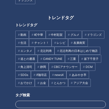
ドラゴンズ
トレンドタグ
トレンドタグ
「大腸がん」を早期発見せ
「すごい痩せましたね！」…世
よ！…苦しい？つらい？何をす
動画
町中華
中村彩賀
グルメ
ドラゴンズ
界一楽なスクワット！？ダイエ
る？「大腸内視鏡検査」の一部
生活
チャント！
レシピ
友廣南実
ットのスペシャリストに学ぶ
始終
「無理なくやせる方法」
エンタメ
北辻利寿
北辻利寿の日本はじめて物語
タグ
道との遭遇
CANDY TUNE
三重
坂下千里子
生活
健康
ゲンキの時間
坂下千里子
石丸幹二
角上清司
静岡
CBCアナウンサー
DCM
SDGs
if珈琲店
newsX
あみやき亭
おでかけ
お金
とんかつ
アジア大会
オススメ関連コンテンツ
タグ検索