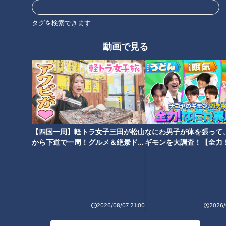
世界一楽なスクワット！？ダイ
「耳アカ」実は取っちゃいけな
エットのスペシャリストに学ぶ
タグを検索できます
い！？医師が警鐘を鳴らす！今
「無理なくやせる方法」
年の秋に気をつけたい鼻と耳の
動画で見る
トラブル
患者の生の声から学ぶ認知症
歳をとって気になる身体の変化
【四国一周】軽トラ女子三田が松山
なにわ男子が体を張って
から下道で一周！グルメ＆絶景ドラ
ギモンを大調査！【全力
イブ⑳
験部～ナゴヤのギモン、
～】
2026/08/07 21:00
2026/