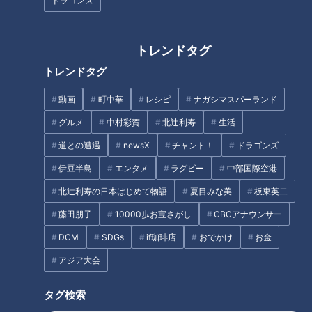
ドラゴンズ
「尿トラブル」原因を徹底解
命を縮める!?「睡眠時無呼吸症
トレンドタグ
明…頻尿・尿もれ・残尿感「冬
候群」…「睡眠外来」どんなと
トレンドタグ
の尿トラブル」原因と解決法
ころ？眠りの悩みを改善する方
法
動画
町中華
レシピ
ナガシマスパーランド
タグ
グルメ
中村彩賀
北辻利寿
生活
生活
健康
ゲンキの時間
坂下千里子
石丸幹二
道との遭遇
newsX
チャント！
ドラゴンズ
伊豆半島
エンタメ
ラグビー
中部国際空港
北辻利寿の日本はじめて物語
夏目みな美
板東英二
オススメ関連コンテンツ
藤田朋子
10000歩お宝さがし
CBCアナウンサー
DCM
SDGs
if珈琲店
おでかけ
お金
アジア大会
タグ検索