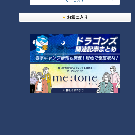
美味しさと栄養、ダブルでアップ！とうもろこしの
お気に入り
バター醤油炊き込みご飯
4
弁当3個で3万円？PayPay会計ミスで店員のひと言
にイラッ
5
「味しみ春雨の中華サラダ」の作り方【キユーピー
３分クッキング】
6
都市伝説となった「柳橋駅」設置計画 リニアで脚
光を浴びた再検討の機運
7
本場アメリカの味に舌鼓！ボリューム満点グルメか
らレトロ史料館まで！愛知・東海市の感動スポット
8