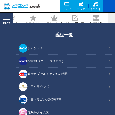
テレビ
ラジオ
イベント
MENU
ニュース
お気に入り
ランキング
ピックアップ
新着記事
CBC MAGAZINE
番組一覧
帰省時にできる簡単認知症チェック
チャント！
記事に戻る
newsX（ニュースクロス）
健康カプセル！ゲンキの時間
中日クラウンズ
中日ドラゴンズ関連記事
花咲かタイムズ