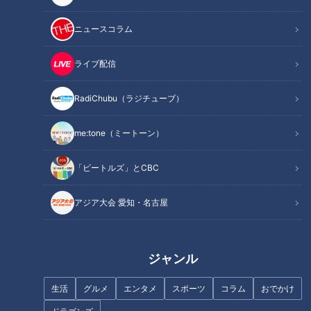
ニュースコラム
ライブ配信
超簡単！ぐっすり眠れる方法…
「些細なことで怒る」認知症一
「睡眠不足」で健康リスクも！
歩手前かも？…「認知症グレー
RadiChubu（ラジチューブ）
最新研究で改善！睡眠のお悩み
ゾーン」から回復する方法
me:tone（ミートーン）
「ビートルズ」とCBC
アジア大会 愛知・名古屋
「夏の脳梗塞」熱中症に似てい
医師が実践する夏バテ予防法！
る！？…生死の分かれ道！経験
者から学ぶ“発症時の身体の異
ジャンル
変”
生活
グルメ
エンタメ
スポーツ
コラム
おでかけ