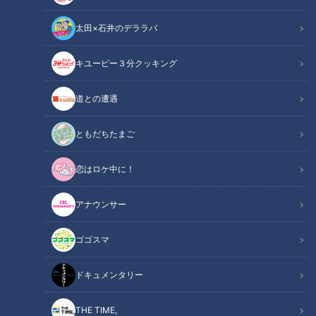
太田×石井のデララバ
キユーピー３分クッキング
帰省時にできる簡単認知症チェック
道との遭遇
この記事の画像
（全2枚）
ともだちたまご
恋はロケ中に！
アナウンサー
ゴゴスマ
記事に戻る
ドキュメンタリー
この記事を見たあなたへのおすすめ
THE TIME,