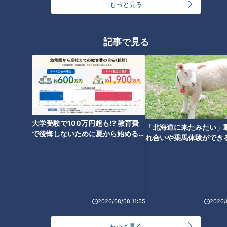
もっと見る
記事で見る
ランキング
RANKING
24時間
週間
月間
友廣アナの自転車旅｜愛知・蒲郡市へ！三河湾ぐる
大学受験で100万円超も!? 教育費
っと125kmの自転車旅！【チャント！特集】
1
「北海道に来たみたい」
で後悔しないために夏から始めるお
れ合いや乗馬体験ができ
金の準備術とは
ススメ！不動産屋さんが
大学のサークルで増える？複数のスポーツを融合さ
とは
せた「ピックルボール」
2
2026/08/08 11:55
2026/
「人を狂わせる魅力がある」道マニア・鹿取茂雄が
惚れ込んだレンガの橋梁とは？未公開の道3選
3
もっと見る