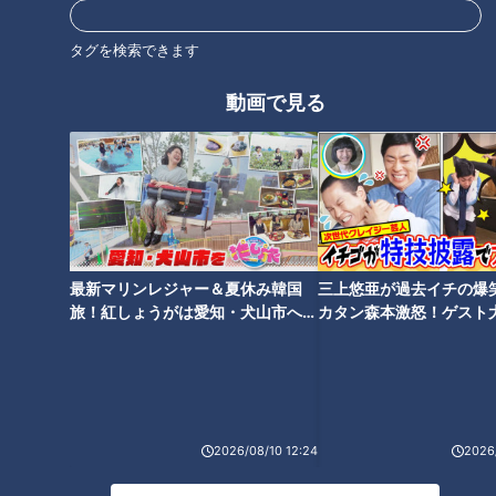
名医がコレステロールを下げる
母の難聴＆夫のコレステロール
方法を伝授
出動！家族の健康防衛隊
タグを検索できます
動画で見る
世界一楽なスクワット！？ダイ
ポキっと鳴ったら要注意！ひざ
エットのスペシャリストに学ぶ
寿命を延ばす方法
最新マリンレジャー＆夏休み韓国
三上悠亜が過去イチの爆
「無理なくやせる方法」
旅！紅しょうがは愛知・犬山市へ
カタン森本激怒！ゲスト
【花咲かタイムズ】
【ともだちたまご】
2026/08/10 12:24
2026/
足の冷えと思ったら“動脈硬