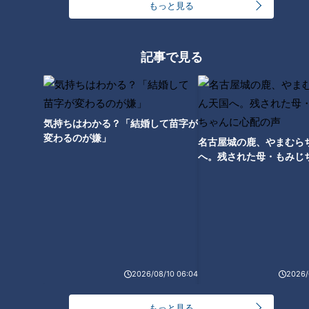
もっと見る
化”静かに進む「血管の老化」
記事で見る
気持ちはわかる？「結婚して苗字が
変わるのが嫌」
名古屋城の鹿、やまむら
へ。残された母・もみじ
配の声
ランキング
RANKING
24時間
週間
月間
2026/08/10 06:04
2026/
モーニング娘。‘26井上春華がハロメンで仲良くし
もっと見る