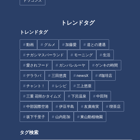
ドラゴンズ
「咽頭がん」患者数が急増！？
トレンドタグ
必見！ウォーキングの極意
寿命を左右する“のどの衰え”…名
トレンドタグ
医が警告する“3つのサイン”！の
どを鍛える方法もご紹介
動画
グルメ
加藤愛
道との遭遇
タグ
ナガシマスパーランド
モーニング
生活
生活
健康
坂下千里子
石丸幹二
愛されフード
ガンバレルーヤ
ゲンキの時間
デララバ
三田悠貴
newsX
if珈琲店
チャント！
レシピ
三上悠亜
オススメ関連コンテンツ
三重 花咲かタイムズ
下呂温泉
中田翔
中部国際空港
伊豆半島
友廣南実
喫茶店
坂下千里子
山内彩加
東山動植物園
タグ検索