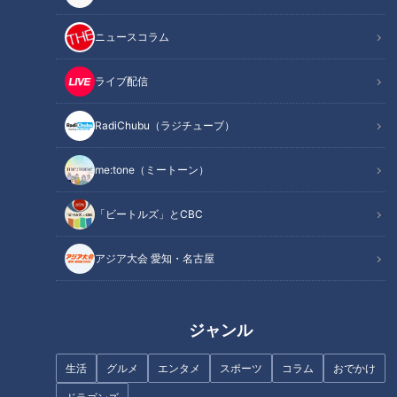
ニュースコラム
ライブ配信
世界で増える「難聴」日常生活
「免疫力」風邪をひかない人は
に支障も...予防・進行を抑える
何が違う？…専門医に学ぶ！免
RadiChubu（ラジチューブ）
食材とは？難聴の意外な原因や
疫力をアップする方法
予防法
me:tone（ミートーン）
「ビートルズ」とCBC
アジア大会 愛知・名古屋
今注目『食』『脳トレ』『運
「高血圧」たったこれだけ!?簡
動』の若返り情報…専門家に学
単に血圧を下げる方法…3人の専
ぶ！ゲンキに若返りスペシャル
門家に学ぶ！今日からできる高
ジャンル
血圧対策
生活
グルメ
エンタメ
スポーツ
コラム
おでかけ