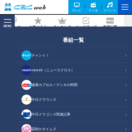
テレビ
ラジオ
イベント
MENU
ニュース
お気に入り
ランキング
ピックアップ
新着記事
CBC MAGAZINE
番組一覧
「めまい」と「耳鳴り」
チャント！
記事に戻る
newsX（ニュースクロス）
健康カプセル！ゲンキの時間
中日クラウンズ
中日ドラゴンズ関連記事
花咲かタイムズ