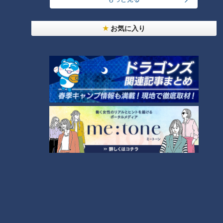
たいと思っている人は？
お気に入り
大学のサークルで増える？複数のスポーツを融合さ
せた「ピックルボール」
「心筋梗塞」生死の分かれ道は？…“夏の厳しい暑
さ”もきっかけに！発症前のキケンなサインと対処
3
法
1
友廣アナの自転車旅｜愛知・蒲郡市へ！三河湾ぐる
っと125kmの自転車旅！【チャント！特集】
4
2
売り切れ続出？「ゆかり」の坂角総本舗がサブレを
発売