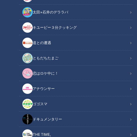
太田×石井のデララバ
キユーピー３分クッキング
「めまい」と「耳鳴り」
道との遭遇
この記事の画像
（全2枚）
ともだちたまご
恋はロケ中に！
アナウンサー
ゴゴスマ
記事に戻る
ドキュメンタリー
この記事を見たあなたへのおすすめ
THE TIME,