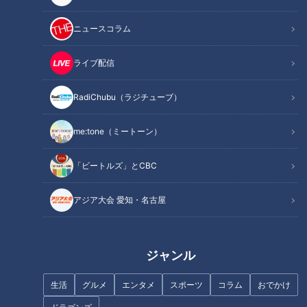
ニュースコラム
ライブ配信
「食中毒」おにぎり・お弁当作
地産地消のサラダめし
りの注意点…旬の食材に“謎の食
RadiChubu（ラジチューブ）
中毒”も！今注目すべき食中毒の
原因や予防法
me:tone（ミートーン）
「ビートルズ」とCBC
今が旬のデラウェア。おすすめ
の食べ方は「冷凍」
アジア大会 愛知・名古屋
「かきの柚子しぐれ煮・半熟卵
のだししょうゆ漬け」の作り方
【キユーピー３分クッキング】
ジャンル
生活
グルメ
エンタメ
スポーツ
コラム
おでかけ