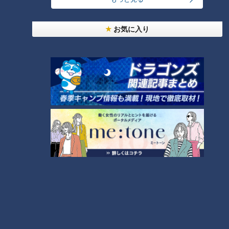
大学のサークルで増える？複数のスポーツを融合さ
せた「ピックルボール」
お気に入り
盛り放題のモーニングが「400円」！？人気すぎて
客殺到 名古屋＆岐阜の「激安モーニング」とは？
3
300円でパン食べ放題も！？岐阜のおすすめ激安モ
ーニング３店を紹介！
4
2
弁当3個で3万円？PayPay会計ミスで店員のひと言
にイラッ
「人を狂わせる魅力がある」道マニア・鹿取茂雄が
惚れ込んだレンガの橋梁とは？未公開の道3選
6