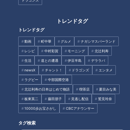
ドラゴンズ
佐渡島・山梨、年末年始に1度は
食べてみたい郷土料理
トレンドタグ
夏の血圧
トレンドタグ
タグ
動画
町中華
グルメ
ナガシマスパーランド
生活
健康
筧利夫
西尾由佳理
レシピ
中村彩賀
モーニング
北辻利寿
生活
道との遭遇
伊豆半島
デララバ
newsX
チャント！
ドラゴンズ
エンタメ
オススメ関連コンテンツ
ラグビー
中部国際空港
北辻利寿の日本はじめて物語
喫茶店
夏目みな美
板東英二
藤田朋子
見逃し配信
鷲見玲奈
10000歩お宝さがし
CBCアナウンサー
タグ検索
夏に食べたい！健康パワー盛り
賢く食べて健康効果UP 東京