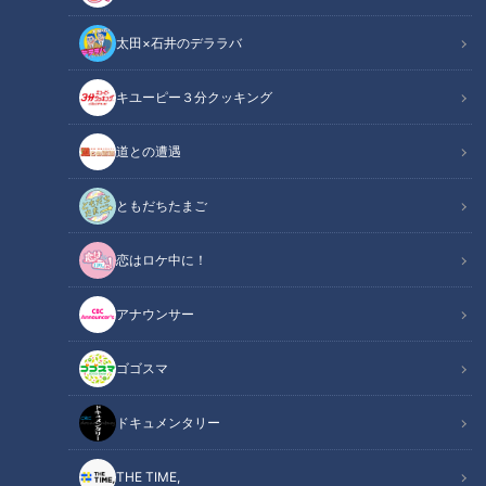
太田×石井のデララバ
キユーピー３分クッキング
2月の旬食材
道との遭遇
この記事の画像
（全1枚）
ともだちたまご
恋はロケ中に！
アナウンサー
ゴゴスマ
記事に戻る
ドキュメンタリー
この記事を見たあなたへのおすすめ
THE TIME,