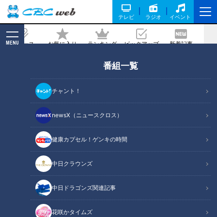
テレビ
ラジオ
イベント
MENU
ニュース
お気に入り
ランキング
ピックアップ
新着記事
CBC MAGAZINE
番組一覧
2月の旬食材
チャント！
記事に戻る
newsX（ニュースクロス）
健康カプセル！ゲンキの時間
中日クラウンズ
中日ドラゴンズ関連記事
花咲かタイムズ