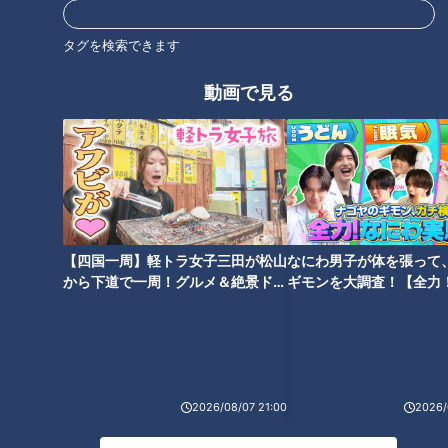
だくさんの食材とは！？
湾！今が旬の魚介類
タグを検索できます
動画で見る
血液ドロドロ血管カチコチ撃退
夏にオススメのネバネバ食材
食材
【四国一周】軽トラ女子三田が松山
なにわ男子が体を張って
から下道で一周！グルメ＆絶景ドラ
ギモンを大調査！【全力
イブ⑳
験部～ナゴヤのギモン、
～】
どうして身体は硬くなる？身体
名医がコレステロールを下げる
の硬さが招く意外な不調…専門
方法を伝授
医に学ぶ！健康効果抜群「万能
2026/08/07 21:00
2026/
ストレッチ」