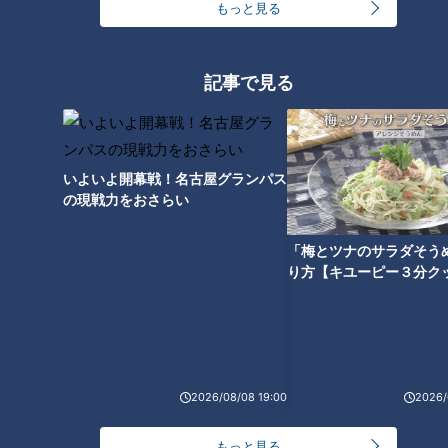
もっと見る
記事で見る
いよいよ開幕戦！名古屋グランパス
の現戦力をおさらい
「梅とツナのサラダそう
ランキング
り方【キユーピー３分ク
RANKING
24時間
週間
月間
友廣アナの自転車旅｜愛知・蒲郡市へ！三河湾ぐる
2026/08/08 19:00
2026/
っと125kmの自転車旅！【チャント！特集】
1
もっと見る