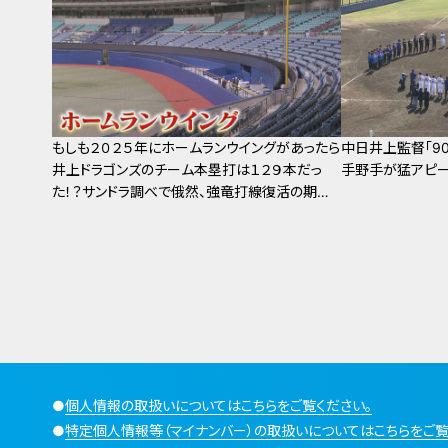
もしも２０２５年にホームランウイングがあったら
中日井上監督「9
井上ドラゴンズのチーム本塁打は１２９本だっ
手野手が猛アピー
た！？サンドラ調べで俄然、強竜打線復活の期待
が増す
●
個人情報の取扱いについてはこちらをご覧ください。
●
特定個人情報等（マイナンバー）の取扱いについてはこちらをご覧