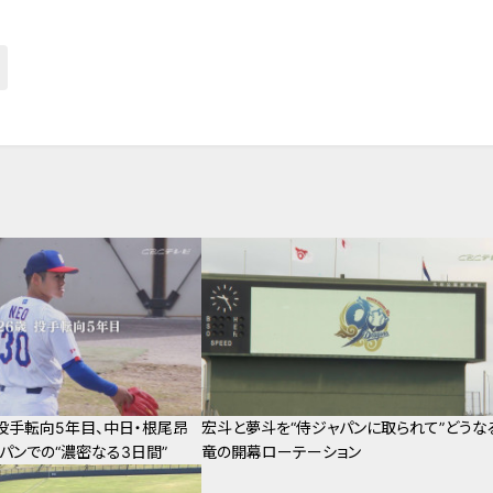
”投手転向5年目、中日・根尾昂
宏斗と夢斗を“侍ジャパンに取られて”どうな
パンでの“濃密なる3日間”
竜の開幕ローテーション