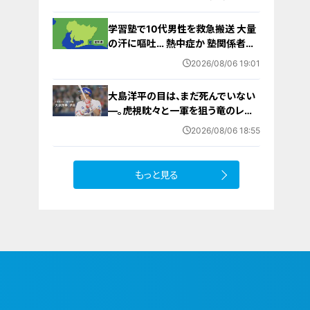
から再開予定
学習塾で10代男性を救急搬送 大量
の汗に嘔吐… 熱中症か 塾関係者が
消防に通報 名古屋
2026/08/06 19:01
大島洋平の目は、まだ死んでいない
―。虎視眈々と一軍を狙う竜のレジ
ェンドが明かした現状とドラゴンズ
2026/08/06 18:55
への思い
もっと見る