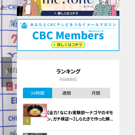
ランキング
RANKING
24時間
週間
月間
【全力！なにわ実験部～ナゴヤのギモ
ン、ガチ検証～】しらたきで作った豚
1
バラミンチの油そば