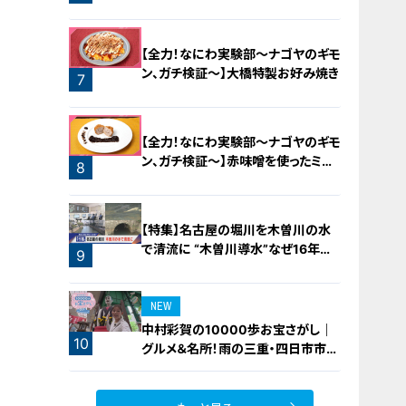
ロースト
【全力！なにわ実験部～ナゴヤのギモ
ン、ガチ検証～】大橋特製お好み焼き
7
【全力！なにわ実験部～ナゴヤのギモ
ン、ガチ検証～】赤味噌を使ったミル
8
フィーユ味噌トンカツ
【特集】名古屋の堀川を木曽川の水
で清流に “木曽川導水”なぜ16年ぶ
9
り？【newsX】
NEW
中村彩賀の10000歩お宝さがし｜
10
グルメ＆名所！雨の三重・四日市市で
お宝探し【チャント！特集】