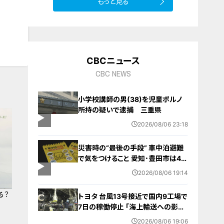
もっと見る
CBCニュース
CBC NEWS
小学校講師の男(38)を児童ポルノ
所持の疑いで逮捕 三重県
2026/08/06 23:18
災害時の“最後の手段” 車中泊避難
で気をつけること 愛知･豊田市は4年
前からマニュアル作成 最悪の場合
2026/08/06 19:14
死に至る｢エコノミークラス症候群｣
にならないために
る？
トヨタ 台風13号接近で国内9工場で
7日の稼働停止 ｢海上輸送への影響
を踏まえ判断｣ 夏季連休明けの17日
2026/08/06 19:06