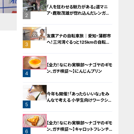
「人を狂わせる魅力がある」道マニ
ア・鹿取茂雄が惚れ込んだレンガの
2
橋梁とは？未公開の道3選
友廣アナの自転車旅｜愛知・蒲郡市
へ！三河湾ぐるっと125kmの自転車
3
旅！【チャント！特集】
【全力！なにわ実験部～ナゴヤのギモ
ン、ガチ検証～】にんじんプリン
4
今年も開催！「あったらいいな」をみ
んなで考える 小学生向けワークショ
5
ップを大府市で開催
【全力！なにわ実験部～ナゴヤのギモ
ン、ガチ検証～】キャロットフレンチ
6