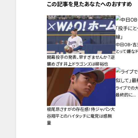
この記事を見たあなたへのおすすめ
中日OB・
とって嫌な
開幕投手の発表、早すぎませんか？逆
襲めざす井上ドラゴンズは柳裕也
ライブでの
最終的に…
根尾昂さすがの存在感！侍ジャパン大
谷翔平とのハイタッチに竜党は感無
量