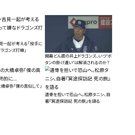
吉見一起が考える「投手に
ドラゴンズ打線」
開幕どん底の井上ドラゴンズ、いつ“ボ
タンの掛け違い”は解消されるのか？
大橋卓弥「僕の真似して」
遺骨を担いで恐山へ。松原タニシ、自
著『冥途探訪記 死の旅』を語る