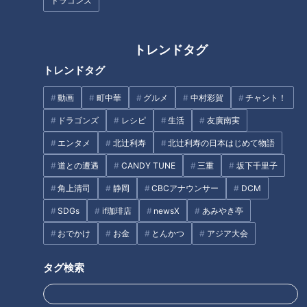
ドラゴンズ
住みたい街ランキング」第5位
～第1位
トレンドタグ
トレンドタグ
動画
町中華
グルメ
中村彩賀
チャント！
東海地方のド定番そこまで知ら
黒毛和牛カルビが528円！「焼
んかったＳＰ【太田×石井のデ
肉あみやき亭」はなぜ安い？新
ドラゴンズ
レシピ
生活
友廣南実
ララバ】
業態の激安ステーキ店「感動の
エンタメ
北辻利寿
北辻利寿の日本はじめて物語
肉と米」 の人気の秘密とは
タグ
道との遭遇
CANDY TUNE
三重
坂下千里子
角上清司
静岡
CBCアナウンサー
DCM
スポーツ
中日ドラゴンズ
コラム
沖縄キャンプ
SDGs
if珈琲店
newsX
あみやき亭
おでかけ
お金
とんかつ
アジア大会
オススメ関連コンテンツ
タグ検索