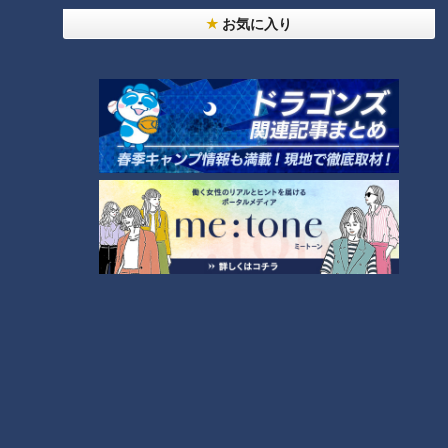
お気に入り
20代男性「この世から消えろ」と書き込んだ人物
は～配信型ドキュメンタリー「ピエロと呼ばれた息
1
子」第１４０話
【全力！なにわ実験部～ナゴヤのギモン、ガチ検証
～】キャロットフレンチロースト
2
もっと見る
CBCニュース
CBC NEWS
小学校講師の男(38)を児童ポルノ所持の疑いで逮
捕 三重県
2026/08/06 23:18