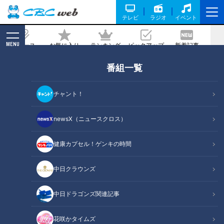
テレビ
ラジオ
イベント
MENU
ニュース
お気に入り
ランキング
ピックアップ
新着記事
CBC MAGAZINE
番組一覧
竜党は沖縄で熱く燃える！ドラゴンズ春
季キャンプ地で見たこと聞いたこと
チャント！
記事に戻る
newsX（ニュースクロス）
健康カプセル！ゲンキの時間
中日クラウンズ
中日ドラゴンズ関連記事
花咲かタイムズ