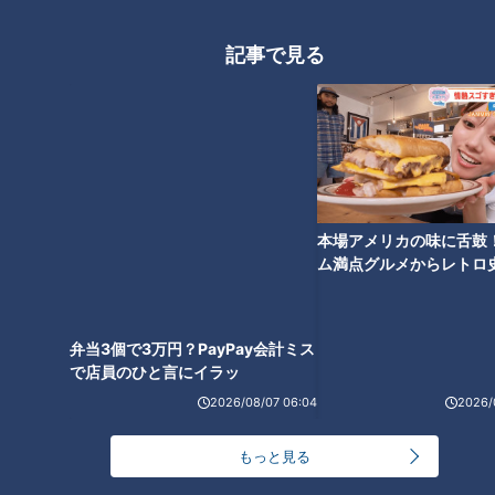
若竜の競争激化！シート打撃に
記事で見る
ルーキー3投手が登板、中西は
連続四球から修正、櫻井は150
キロ超
弁当3個で3万円？PayPay会計ミス
で店員のひと言にイラッ
本場アメリカの味に舌鼓
ム満点グルメからレトロ
で！愛知・東海市の感動
選
2026/08/07 06:04
2026/
ランキング
RANKING
もっと見る
24時間
週間
月間