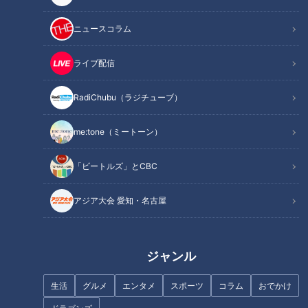
ニュースコラム
この記事を見たあなたへのおすすめ
ライブ配信
RadiChubu（ラジチューブ）
me:tone（ミートーン）
愛知・住みたい街ランキング
【太田×石井のデララバ】愛
SP【太田×石井のデララバ】
知・住みたい街ランキング２時
「ビートルズ」とCBC
間ＳＰ
アジア大会 愛知・名古屋
ジャンル
太田光と振り返る！石井アナ
「オシャレな街並みが憧れ」一
生活
グルメ
エンタメ
スポーツ
コラム
おでかけ
R-1グランプリ準決勝 裏側に
番人気はドラゴンズファンの聖
独占密着！
地？不動産屋さんが選ぶ「愛知