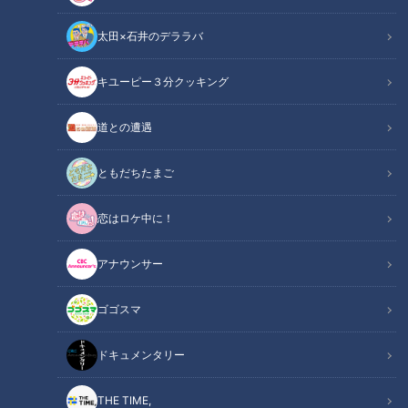
太田×石井のデララバ
キユーピー３分クッキング
練習試合のスタンド席：筆者撮影
道との遭遇
この記事の画像
（全8枚）
ともだちたまご
恋はロケ中に！
アナウンサー
ゴゴスマ
ドキュメンタリー
記事に戻る
THE TIME,