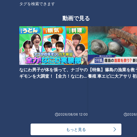
タグを検索できます
動画で見る
ドラ1中西、プロ初実戦で「わず
「まっすぐだったのに…」大
か8球」の完璧投球！金丸も順
野、サノーに球種間違えられシ
調、石川昂弥がマルチ安打で存
ョック 中日3投手が初シート打
在感
撃で手応え
なにわ男子が体を張って、ナゴヤの
【特集】篠島の漁業を救
ギモンを大調査！【全力！なにわ実
養殖 車エビに大アサリ 
験部～ナゴヤのギモン、ガチ検証
【newsX】
侍ジャパン最年少・髙橋宏斗が
151キロ剛速球！中日アブレウ
～】
WBC公式球で154キロ！「怪我
が圧巻デビュー、サノーも快音
をしないこと」を最優先に
新外国人コンビが沖縄キャンプ
で存在感
2026/08/06 12:00
2026/
もっと見る