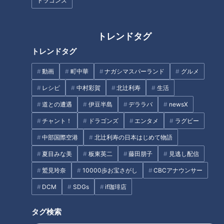
ドラゴンズ
トレンドタグ
トレンドタグ
動画
町中華
ナガシマスパーランド
グルメ
竜４連勝！４番・細川成也の一
プロ初打席でＨＲもその後苦し
撃で思い出す「４番・落合」真
い二軍生活…竜に移籍後は「野
レシピ
中村彩賀
北辻利寿
生活
夏の決勝ホームラン
球をやっている実感がある」
道との遭遇
伊豆半島
デララバ
newsX
細川成也の今
タグ
チャント！
ドラゴンズ
エンタメ
ラグビー
中部国際空港
北辻利寿の日本はじめて物語
スポーツ
中日ドラゴンズ
コラム
細川成也
夏目みな美
板東英二
藤田朋子
見逃し配信
金丸夢斗
鷲見玲奈
10000歩お宝さがし
CBCアナウンサー
DCM
SDGs
if珈琲店
オススメ関連コンテンツ
タグ検索