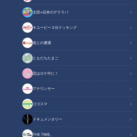
太田×石井のデララバ
キユーピー３分クッキング
金丸夢斗投手(C)CBCテレビ
道との遭遇
この記事の画像
（全6枚）
ともだちたまご
恋はロケ中に！
アナウンサー
ゴゴスマ
ドキュメンタリー
記事に戻る
THE TIME,