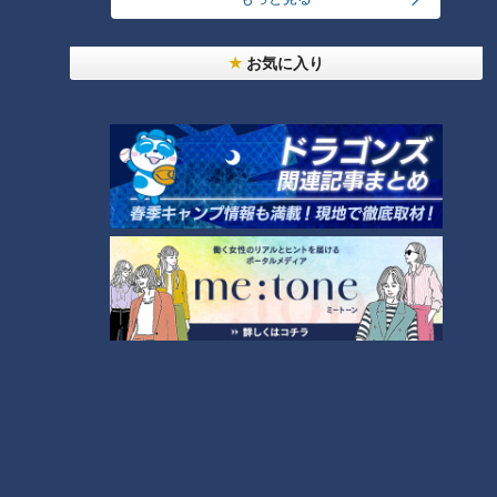
24時間
週間
月間
お気に入り
友廣アナの自転車旅｜愛知・蒲郡市へ！三河湾ぐる
っと125kmの自転車旅！【チャント！特集】
1
盛り放題のモーニングが「400円」！？人気すぎて
客殺到 名古屋＆岐阜の「激安モーニング」とは？
2
大学のサークルで増える？複数のスポーツを融合さ
せた「ピックルボール」
300円でパン食べ放題も！？岐阜のおすすめ激安モ
ーニング３店を紹介！
4