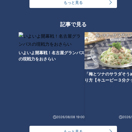
もっと見る
ドラゴンズカレンダーに嬉し
記事で見る
い“異変”？黄金時代復活へ見つ
けた好材料
いよいよ開幕戦！名古屋グランパス
の現戦力をおさらい
「梅とツナのサラダそう
り方【キユーピー３分ク
2026/08/08 19:00
2026/
ランキング
RANKING
もっと見る