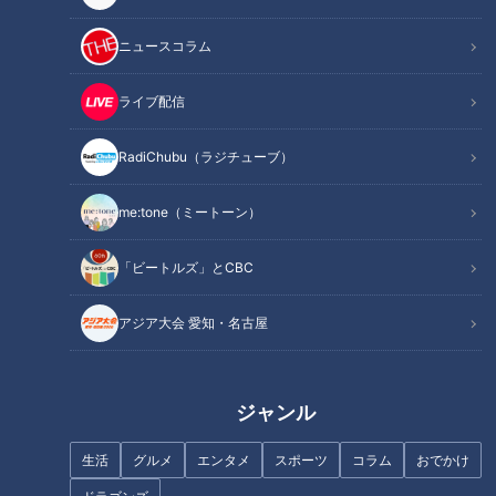
ニュースコラム
この記事を見たあなたへのおすすめ
ライブ配信
RadiChubu（ラジチューブ）
me:tone（ミートーン）
さらなる高みを目指す、竜のス
【じゃらんクチコミランキング
ラッガー・細川成也 2年目のジ
発表！】絶対泊まりたい！東海
「ビートルズ」とCBC
ンクスより気になるものとは？
地方のクチコミ宿！【花咲かタ
イムズ】
アジア大会 愛知・名古屋
ジャンル
【11人大家族上田家】
【10人大家族×11人大家族のマ
生活
グルメ
エンタメ
スポーツ
コラム
おでかけ
マが対談】進級・進学における
お金周りの悩みとは・・・・