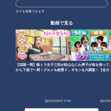
タグを検索できます
動画で見る
ドラゴンズで花開いたエリート
“ポパイ”と呼ばれた男・元ドラ
ユーティリティからのレギュラ
ゴンズ井上弘昭さん逝く、その
ー筆頭！山本泰寛の自己採点
勝負強さの思い出
【四国一周】軽トラ女子三田が松山
なにわ男子が体を張って
から下道で一周！グルメ＆絶景ドラ
ギモンを大調査！【全力
イブ⑳
験部～ナゴヤのギモン、
４年連続５０試合登板＆通算３
金丸投手「ドラゴンズからの愛
～】
００試合登板達成“ブルペンの便
が一番だった」病院訪問で語っ
利屋”ことドラゴンズ選手会長・
た入団秘話と決意
藤嶋健人が２０２５年シーズン
を自己採点
2026/08/07 21:00
2026/