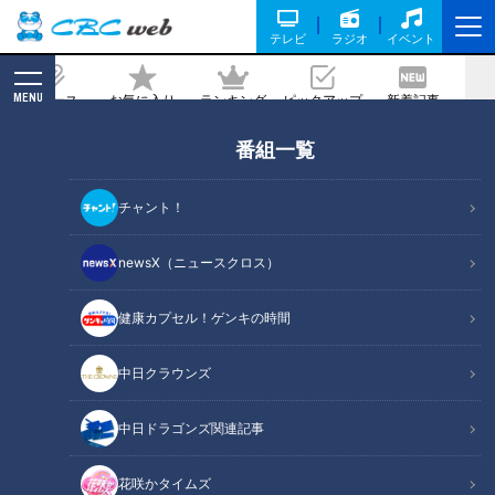
テレビ
ラジオ
イベント
MENU
ニュース
お気に入り
ランキング
ピックアップ
新着記事
CBC MAGAZINE
番組一覧
井上竜２０２５年の熱いベストゲームを
選んでみた！細川？金丸？それとも？
チャント！
記事に戻る
newsX（ニュースクロス）
健康カプセル！ゲンキの時間
中日クラウンズ
中日ドラゴンズ関連記事
花咲かタイムズ