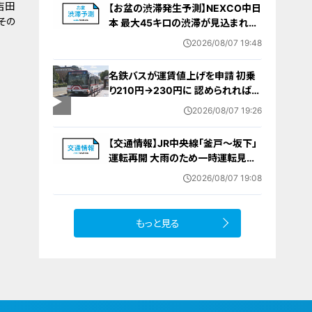
吉田
【お盆の渋滞発生予測】NEXCO中日
その
本 最大45キロの渋滞が見込まれる
区間も… 中央道・東名・新東名・東名
2026/08/07 19:48
阪道・伊勢湾岸道・北陸道など 一覧
（8月7日～16日）
名鉄バスが運賃値上げを申請 初乗
り210円→230円に 認められれば
12月から全路線で平均1割程度の値
2026/08/07 19:26
上げへ 人件費増や燃料価格の高止
まりが理由
【交通情報】JR中央線「釜戸～坂下」
運転再開 大雨のため一時運転見合
わせ
2026/08/07 19:08
もっと見る