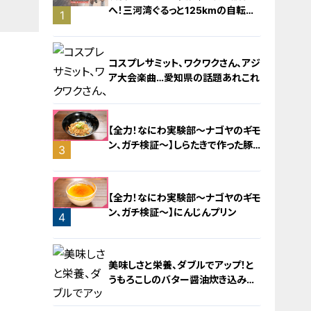
へ！三河湾ぐるっと125kmの自転車
1
旅！【チャント！特集】
コスプレサミット、ワクワクさん、アジ
ア大会楽曲…愛知県の話題あれこれ
【全力！なにわ実験部～ナゴヤのギモ
ン、ガチ検証～】しらたきで作った豚
3
バラミンチの油そば
2
【全力！なにわ実験部～ナゴヤのギモ
ン、ガチ検証～】にんじんプリン
4
美味しさと栄養、ダブルでアップ！と
うもろこしのバター醤油炊き込みご
飯