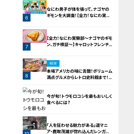
なにわ男子が体を張って、ナゴヤの
ギモンを大調査！【全力！なにわ実験
6
部～ナゴヤのギモン、ガチ検証～】
5
【全力！なにわ実験部～ナゴヤのギモ
ン、ガチ検証～】キャロットフレンチ
7
ロースト
NEW
本場アメリカの味に舌鼓！ボリューム
8
満点グルメからレトロ史料館まで！
愛知・東海市の感動スポット3選
今が旬！トウモロコシを最もおいしく
食べるには？
「人を狂わせる魅力がある」道マニ
ア・鹿取茂雄が惚れ込んだレンガの
9
10