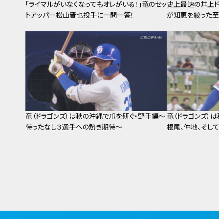
「ライマルがいなくなってもオレがいる！」竜のセッ
史上最速の井上ド
トアッパー松山晋也投手に一問一答！
が知恵を絞った至
竜（ドラゴンズ）は秋の沖縄で爪を研ぐ・野手編～
竜（ドラゴンズ）
待ったなし３選手への熱き期待～
根尾、仲地、そし