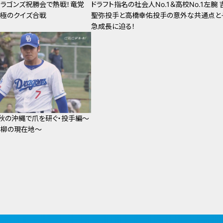
ラゴンズ祝勝会で熱戦！竜党
ドラフト指名の社会人No.1＆高校No.1左腕 
極のクイズ合戦
聖弥投手と高橋幸佑投手の意外な共通点と
急成長に迫る！
は秋の沖縄で爪を研ぐ・投手編～
て柳の現在地～