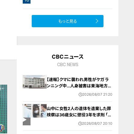
橋梁とは？未公開の道3選
もっと見る
CBCニュース
CBC NEWS
【速報】クマに襲われ男性がケガ ラ
ンニング中…人身被害は東海地方で
今シーズン初めて 岐阜県高山市
2026/08/07 21:20
山中に女性2人の遺体を遺棄した罪
検察は36歳女に懲役3年を求刑 ｢遺
棄時に近くに居続けたこと自体が重
2026/08/07 20:10
要な寄与｣ 女は｢黙秘します｣弁護側
は無罪主張