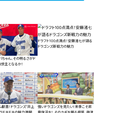
ドラフト100点満点！安藤渚七が語る
ドラゴンズ新戦力の魅力
バちゃん、その明るさがド
救世主となるか！
ム歓喜！ドラゴンズ“井上
強いドラゴンズを見たい！来季こそ昇
ハラドキドキの魅力満開
竜復活を！ そのカギを握る根尾、梅津