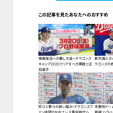
この記事を見たあなたへのおすすめ
強竜復活への厳しき道～ドラゴンズ
新外国人タ
キャンプ2020クリアすべき課題と注
ラゴンズの
目選手
宏斗と夢斗の揃い踏み！ドラゴンズフ
本拠地ドー
ァン待望の左右エース黄金時代へ
劇場”ハラ