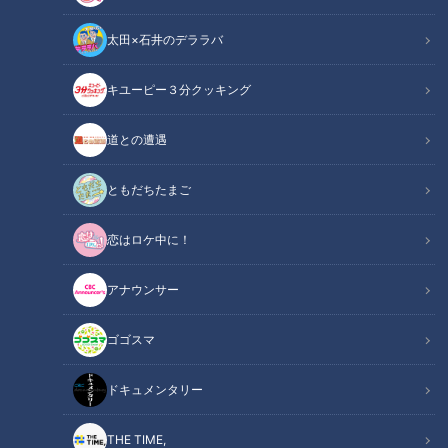
太田×石井のデララバ
「サンデードラゴンズ」より(C)CBCテレビ
キユーピー３分クッキング
この記事の画像
（全30枚）
道との遭遇
ともだちたまご
恋はロケ中に！
アナウンサー
ゴゴスマ
ドキュメンタリー
THE TIME,