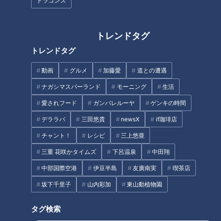
ドラゴンズ
トレンドタグ
トレンドタグ
記事に戻る
動画
グルメ
加藤愛
道との遭遇
ナガシマスパーランド
モーニング
生活
この記事を見たあなたへのおすすめ
愛されフード
ガンバレルーヤ
ゲンキの時間
デララバ
三田悠貴
newsX
if珈琲店
チャント！
レシピ
三上悠亜
三重 花咲かタイムズ
下呂温泉
中田翔
日本シリーズのＭＶＰ中村紀洋
嶋基宏ヘッドコーチへの大いな
中部国際空港
伊豆半島
友廣南実
喫茶店
～ドラゴンズ立浪新政権コーチ
る期待～ドラゴンズ歴代“参
坂下千里子
山内彩加
東山動植物園
列伝（3）
謀”列伝
タグ検索