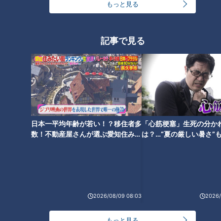
もっと見る
オススメ関連コンテンツ
記事で見る
史上最速の井上ドラゴンズ祝勝
ドラフト指名の社会人No.1＆高
会で熱戦！竜党が知恵を絞った
校No.1左腕 吉田聖弥投手と高橋
日本一平均年齢が若い！？移住者多
「心筋梗塞」生死の分か
至極のクイズ合戦
幸佑投手の意外な共通点とその
数！不動産屋さんが選ぶ愛知住みた
は？…“夏の厳しい暑さ”
急成長に迫る！
い街ランキング1位は？
に！発症前のキケンなサ
法
2026/08/09 08:03
2026/
竜（ドラゴンズ）は秋の沖縄で
竜（ドラゴンズ）は秋の沖縄で
爪を研ぐ・野手編～待ったなし
爪を研ぐ・投手編～根尾、仲
もっと見る