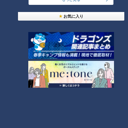
３選手への熱き期待～
地、そして柳の現在地～
お気に入り
竜のドラフト６位右腕がヤバ
い！聖カタリナ学園高・有馬惠
叶投手が無限大の伸びしろを秘
めている理由