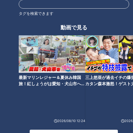
タグを検索できます
本拠地ドーム歓喜！ドラゴン
あきらめたらそこでシーズン終
動画で見る
ズ“井上劇場”ハラハラドキドキ
了！中日ドラゴンズ、浅尾、荒
の魅力満開
木、投打のベテランが見せた強
い心に活路を見出せ！
中日・ボスラー選手、7月打率3
最新マリンレジャー＆夏休み韓国
三上悠亜が過去イチの爆
割超え！落合博満元監督の「使
旅！紅しょうがは愛知・犬山市へ
カタン森本激怒！ゲスト
正捕手は？代打の切り札は？宿
い続ける」が的中
【花咲かタイムズ】
【ともだちたまご】
題は来季へ～ドラゴンズ2019総
括（後編）
タグ
2026/08/10 12:24
2026/
スポーツ
中日ドラゴンズ
サンデードラゴンズ