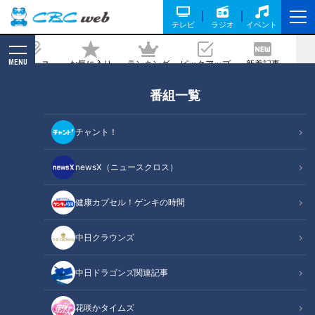
テレビ
ラジオ
イベント
MENU
ニュース
お気に入り
ランキング
ピックアップ
新着記事
CBC MAGAZINE
番組一覧
2024シーズン 中日ドラゴンズ画像集
チャント！
記事に戻る
newsX（ニュースクロス）
健康カプセル！ゲンキの時間
中日クラウンズ
中日ドラゴンズ関連記事
花咲かタイムズ