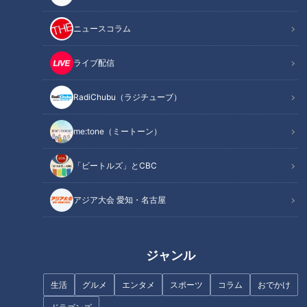
ニュースコラム
ライブ配信
RadiChubu（ラジチューブ）
me:tone（ミートーン）
「ビートルズ」とCBC
アジア大会 愛知・名古屋
ジャンル
生活
グルメ
エンタメ
スポーツ
コラム
おでかけ