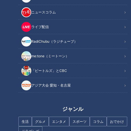
記事に戻る
ニュースコラム
この記事を見たあなたへのおすすめ
ライブ配信
RadiChubu（ラジチューブ）
me:tone（ミートーン）
特集・ドラゴンズ祖父江大輔
大野雄大にはドラゴンズブルー
「ビートルズ」とCBC
なぜ、般若顔で投げるのか。先
が似合う！5連続完投勝利の価
発転向は本当にあるのか。凄さ
値とFA権の行方
アジア大会 愛知・名古屋
と謎に迫る―
ジャンル
生活
グルメ
エンタメ
スポーツ
コラム
おでかけ
防御率67.50から見事なＶ字回
根尾昂のプロ初先発は圧巻の投