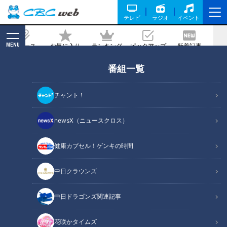
テレビ
ラジオ
イベント
MENU
ニュース
お気に入り
ランキング
ピックアップ
新着記事
CBC MAGAZINE
番組一覧
「早く投げてや」祖母の思いに応えられ
るか！？ウエスタンリーグ9勝 竜希望
チャント！
の星・松木平優太
newsX（ニュースクロス）
記事に戻る
健康カプセル！ゲンキの時間
中日クラウンズ
中日ドラゴンズ関連記事
花咲かタイムズ