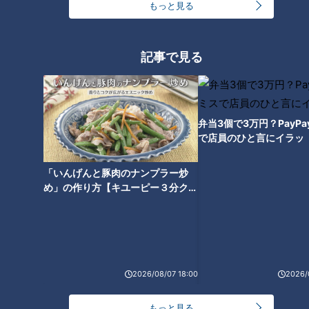
もっと見る
記事で見る
ドラゴンズが誇る絶対的守護神
ライデル・マルティネスがメジ
ャー志向について本音を語る
弁当3個で3万円？PayP
で店員のひと言にイラッ
「いんげんと豚肉のナンプラー炒
め」の作り方【キユーピー３分クッ
キング】
2026/08/07 18:00
2026/
もっと見る