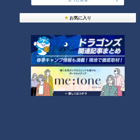
ランキング
お気に入り
RANKING
24時間
週間
月間
友廣アナの自転車旅｜愛知・蒲郡市へ！三河湾ぐる
っと125kmの自転車旅！【チャント！特集】
1
コスプレサミット、ワクワクさん、アジア大会楽
曲…愛知県の話題あれこれ
【全力！なにわ実験部～ナゴヤのギモン、ガチ検証
～】しらたきで作った豚バラミンチの油そば
3
【全力！なにわ実験部～ナゴヤのギモン、ガチ検証