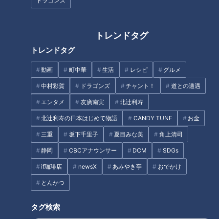
復で15試合連続無失点！竜の松
球！来季への希望と背番号
ドラゴンズ
山晋也を支えた“ある言葉”と
「７」の行方
は？
トレンドタグ
トレンドタグ
動画
町中華
生活
レシピ
グルメ
立浪竜投打の柱に10の質問！小
38年ぶり新人でOP戦16イニン
中村彩賀
ドラゴンズ
チャント！
道との遭遇
笠原慎之介はエース大野超え
グ無失点！櫻井頼之介は慢心せ
エンタメ
友廣南実
北辻利寿
を、高橋周平は打点至上主義宣
ずマイペースに突き進む！
言
北辻利寿の日本はじめて物語
CANDY TUNE
お金
タグ
三重
坂下千里子
夏目みな美
角上清司
静岡
CBCアナウンサー
DCM
SDGs
スポーツ
中日ドラゴンズ
サンデードラゴンズ
if珈琲店
newsX
あみやき亭
おでかけ
ドラゴンズを愛して半世紀！竹内茂喜の『野球のドテ煮』
とんかつ
松木平優太
タグ検索