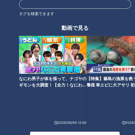
オススメ関連コンテンツ
タグを検索できます
動画で見る
二軍スタートも一軍昇格後は4
立浪ドラゴンズ交流戦で浮上で
勝0敗、防御率0.49！高橋宏斗
きず…今後の戦いに必要不可欠
が語る当時の心境「人生の中で
な“人材”とは？
もかなり苦しい日々…」
なにわ男子が体を張って、ナゴヤの
【特集】篠島の漁業を救
ギモンを大調査！【全力！なにわ実
養殖 車エビに大アサリ 
験部～ナゴヤのギモン、ガチ検証
【newsX】
～】
負けているときの重い空気を竜
杉谷拳士断言“中田翔復活なしに
のムードメーカー中田翔が打
竜の上位進出はありえない！ ”
2026/08/06 12:00
2026/
開！チームメイトも「良い雰囲
ファイターズ要注意選手も徹底
気で次の日迎えられる」と感謝
解説