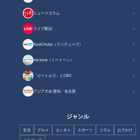
ニュースコラム
この記事を見たあなたへのおすすめ
ライブ配信
RadiChubu（ラジチューブ）
me:tone（ミートーン）
ドラゴンズ藤嶋、新兵器・チェ
圧巻の投球を続けるドラゴンズ
ンジアップに手応え！沖縄キャ
次世代のエース候補・高橋宏
「ビートルズ」とCBC
ンプでサノーら相手に無安打投
斗！ 一軍の舞台で掴んだ手応え
球
を明かす！
アジア大会 愛知・名古屋
大谷翔平選手の無茶ぶりから誕
ジャンル
生！侍ジャパン「お茶点て」パ
侍ジャパン最年少・髙橋宏斗が
フォーマンス
生活
グルメ
エンタメ
スポーツ
コラム
おでかけ
WBC公式球で154キロ！「怪我
をしないこと」を最優先に