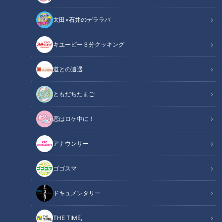
太田×石井のデララバ
キユーピー３分クッキング
「サンデードラゴンズ」より藤嶋健人投手(C)CBCテレビ
道との遭遇
この記事の画像
（全7枚）
ともだちたまご
恋はロケ中に！
アナウンサー
ゴゴスマ
ドキュメンタリー
記事に戻る
THE TIME,