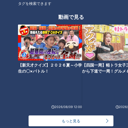
タグを検索できます
オススメ関連コンテンツ
動画で見る
昨シーズンの自己採点は10
４番の適正、二遊間問題、髙橋
点！？自分に厳しすぎる正捕手
宏の登板間隔、根尾の強み― 立
【新天才クイズ】２０２６夏～小学
【四国一周】軽トラ女子
木下拓哉「今年は本気出す！」
浪和義監督が語る２０２３年構
生の〇×バトル！
から下道で一周！グルメ
想
イブ⑳
2026/08/09 12:00
2026/
ドラゴンズ新リードオフマン岡
「ショートにこだわり背番号6
林勇希へ禁断の質問！多くのチ
を付けたい！」ドラゴンズ遊撃
もっと見る
ームメイトが気になるのはただ
のレギュラー候補筆頭 土田龍