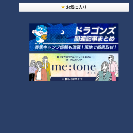
お気に入り
ランキング
RANKING
24時間
週間
月間
NEW
「心筋梗塞」生死の分かれ道は？…“夏の厳しい暑
1
さ”もきっかけに！発症前のキケンなサインと対処
法
「すごい痩せましたね！」…世界一楽なスクワッ
ト！？ダイエットのスペシャリストに学ぶ「無理な
2
くやせる方法」
「夏の脳梗塞」熱中症に似ている！？…生死の分か
れ道！経験者から学ぶ“発症時の身体の異変”
3
大学のサークルで増える？複数のスポーツを融合さ