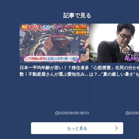
ひとつ！“彼女いるの？”
空に一問一答
記事で見る
ドラゴンズ根尾昂、激白―。投
手転向の裏側と野手への未練、
そして“沢村賞”に秘めた思い
日本一平均年齢が若い！？移住者多
「心筋梗塞」生死の分か
数！不動産屋さんが選ぶ愛知住みた
は？…“夏の厳しい暑さ”
い街ランキング1位は？
に！発症前のキケンなサ
法
2026/08/09 08:03
2026/
もっと見る