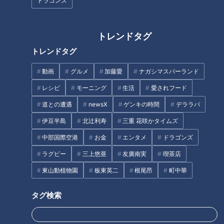
ドラゴンズ
トレンドタグ
トレンドタグ
動画
グルメ
加藤愛
ナガシマスパーランド
侍ジャパン髙橋宏斗がWBC前に
マエケンと熱論！～投手にとっ
レシピ
モーニング
生活
愛されフード
いざ交流戦へ！本拠地ドーム５
て大切なこと
階席で検証した井上ドラゴンズ
道との遭遇
newsX
ゲンキの時間
デララバ
の“現在地”
伊豆半島
北辻利寿
三重 花咲かタイムズ
タグ
中部国際空港
お金
エンタメ
ドラゴンズ
ラグビー
三上悠亜
友廣南実
喫茶店
スポーツ
サンデードラゴンズ
東山動植物園
板東英二
根尾昂
町中華
ドラゴンズを愛して半世紀！竹内茂喜の『野球のドテ煮』
タグ検索
藤嶋健人