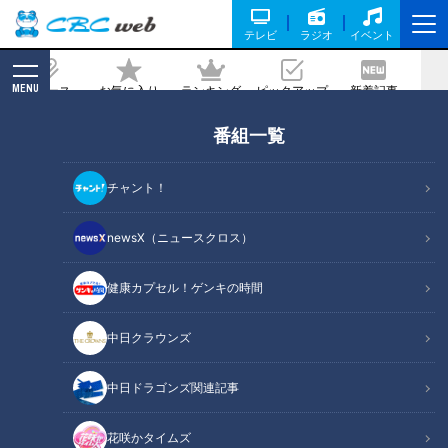
テレビ
ラジオ
イベント
MENU
ニュース
お気に入り
ランキング
ピックアップ
新着記事
CBC MAGAZINE
番組一覧
叫んで投げる熱血リリーバー・ドラゴン
ズ藤嶋健人「今年“も”なんでもする！」
チャント！
記事に戻る
newsX（ニュースクロス）
健康カプセル！ゲンキの時間
中日クラウンズ
中日ドラゴンズ関連記事
花咲かタイムズ