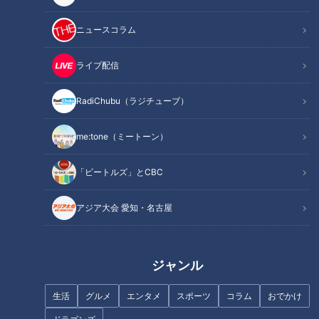
記事に戻る
ニュースコラム
この記事を見たあなたへのおすすめ
ライブ配信
RadiChubu（ラジチューブ）
me:tone（ミートーン）
【禁断コラボ？】CBC「チャン
「ビートルズ」とCBC
ト！」に「ドデスカ！」の竹田
CBC若狭アナの聖地で滝行！ド
アナ＆ウルフィが！？ライバル
ラゴンズの躍進と「THE
アジア大会 愛知・名古屋
局同士のコラボの裏側を大公
TIME,」の発展を祈願！
開！
ジャンル
生活
グルメ
エンタメ
スポーツ
コラム
おでかけ
フランス人は菓子店「シャトレ
ーゼ」の店名に顔を赤らめる？