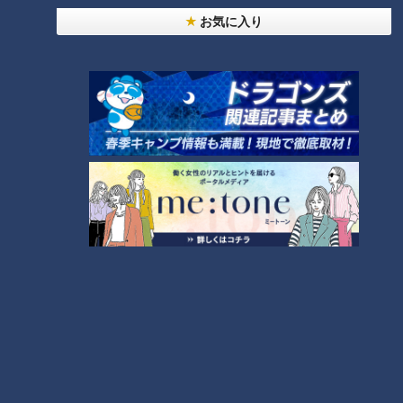
お気に入り
ランキング
RANKING
24時間
週間
月間
NEW
「心筋梗塞」生死の分かれ道は？…“夏の厳しい暑
1
さ”もきっかけに！発症前のキケンなサインと対処
法
「すごい痩せましたね！」…世界一楽なスクワッ
ト！？ダイエットのスペシャリストに学ぶ「無理な
2
くやせる方法」
「夏の脳梗塞」熱中症に似ている！？…生死の分か
れ道！経験者から学ぶ“発症時の身体の異変”
3
ＣＢＣ小川実桜アナ、呪術廻戦展で痛感した「自分