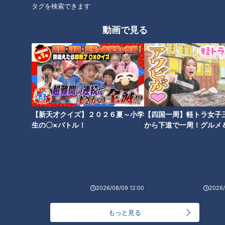
タグを検索できます
オススメ関連コンテンツ
動画で見る
立浪竜ドラフト注目選手 社会
根尾昂のプロ初先発は圧巻の投
人野球の名門・トヨタ自動車が
球！来季への希望と背番号
【新天才クイズ】２０２６夏～小学
【四国一周】軽トラ女子
誇る左右の二枚看板に吉見一起
「７」の行方
生の〇×バトル！
から下道で一周！グルメ
氏が直撃
イブ⑳
2026/08/09 12:00
2026/
立浪ドラゴンズ今シーズンの振
石川昂弥けが離脱で狂った歯車
り返りとドラフトでの補強ポイ
～立浪ドラゴンズ初陣シーズン
もっと見る
ントを直撃！
総括～