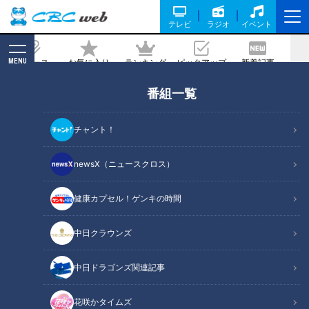
テレビ
ラジオ
イベント
MENU
ニュース
お気に入り
ランキング
ピックアップ
新着記事
CBC MAGAZINE
番組一覧
若狭アナ滝行祈願に風雲急を告げる3つ
の不安！ ドラゴンズ1位指名は即戦力投
チャント！
手？それとも強打の内野手？
newsX（ニュースクロス）
記事に戻る
健康カプセル！ゲンキの時間
中日クラウンズ
中日ドラゴンズ関連記事
花咲かタイムズ