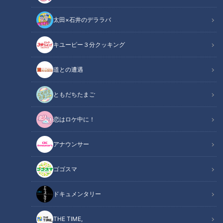
太田×石井のデララバ
キユーピー３分クッキング
「サンデードラゴンズ」より(C)CBCテレビ
道との遭遇
この記事の画像
（全6枚）
ともだちたまご
恋はロケ中に！
アナウンサー
ゴゴスマ
ドキュメンタリー
THE TIME,