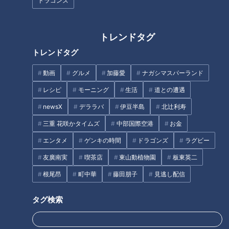
ドラゴンズ
今すぐマネできる！つけてみそ
かけてみそレシピ
トレンドタグ
トレンドタグ
没後10年で2億再生！椎名もた
動画
グルメ
加藤愛
ナガシマスパーランド
「少女A」が遺したもの
レシピ
モーニング
生活
道との遭遇
１８年間ありがとう！君こそ初
代ミスターサンドラだ！若狭敬
newsX
デララバ
伊豆半島
北辻利寿
一アナ、涙なしのラスト登板！
三重 花咲かタイムズ
中部国際空港
お金
タグ
エンタメ
ゲンキの時間
ドラゴンズ
ラグビー
友廣南実
喫茶店
東山動植物園
板東英二
中日ドラゴンズ
サンデードラゴンズ
根尾昂
町中華
藤田朋子
見逃し配信
ドラゴンズを愛して半世紀！竹内茂喜の『野球のドテ煮』
若狭敬一
タグ検索