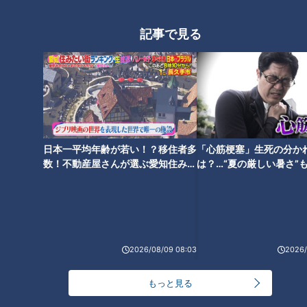
記事で見る
稀代のスラッガー福留孝介、涙
の引退セレモニー ドラゴンズ
復帰後2年間で若竜たちへ伝え
たこととは
日本一平均年齢が若い！？移住者多
「心筋梗塞」生死の分か
数！不動産屋さんが選ぶ愛知住みた
は？…“夏の厳しい暑さ”
い街ランキング1位は？
に！発症前のキケンなサ
法
2026/08/09 08:03
2026/
もっと見る