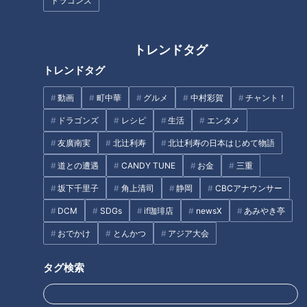
ドラゴンズ
トレンドタグ
韓国旅客機火災の原因は“モバイ
【11人大家族上田家】
トレンドタグ
ルバッテリー” 日常に潜む危険
も 火災事故を防ぐための対策や
動画
町中華
グルメ
中村彩賀
チャント！
注意点とは？
ドラゴンズ
レシピ
生活
エンタメ
友廣南実
北辻利寿
北辻利寿の日本はじめて物語
道との遭遇
CANDY TUNE
お金
三重
坂下千里子
角上清司
静岡
CBCアナウンサー
グラビアアイドル・三田悠貴が
【8人子持ちの大家族トーク】
軽トラで三重を縦断！御浜町を
子だくさんならではの気を使う
DCM
SDGs
if珈琲店
newsX
あみやき亭
出発し、尾鷲市の海で大はしゃ
場面とは・・・！？
おでかけ
とんかつ
アジア大会
ぎ
タグ
タグ検索
井端弘和
川上井端のすべらない話
川上憲伸