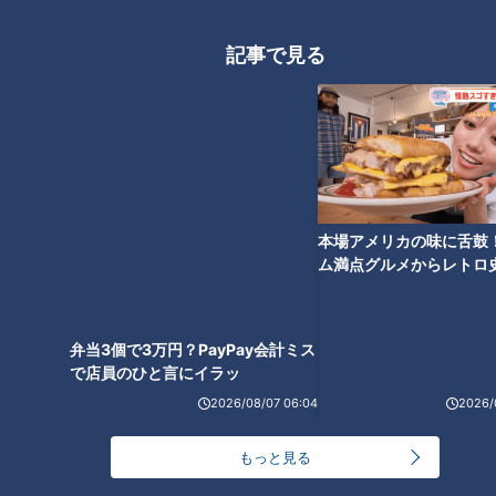
情の一言！“オーラがないんだ
っとする坂路ダッシュ！地獄の
よ”
キャンプ前編
記事で見る
井端激白！『（荒木は）上手い
んだわ！』名手アライバコン
ビ、悶絶落合ノックに無言の駆
本場アメリカの味に舌鼓
け引き！？地獄のキャンプ後編
ム満点グルメからレトロ
で！愛知・東海市の感動
選
弁当3個で3万円？PayPay会計ミス
で店員のひと言にイラッ
2026/08/07 06:04
2026/
もっと見る