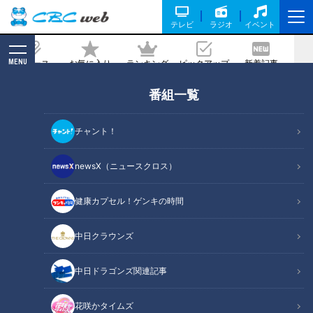
テレビ
ラジオ
イベント
MENU
ニュース
お気に入り
ランキング
ピックアップ
新着記事
CBC MAGAZINE
番組一覧
理不尽、不条理、そして無駄のオンパレ
ード！憲伸・井端が当時を嘆く“高校野
チャント！
球謎の練習”
newsX（ニュースクロス）
記事に戻る
健康カプセル！ゲンキの時間
中日クラウンズ
中日ドラゴンズ関連記事
花咲かタイムズ