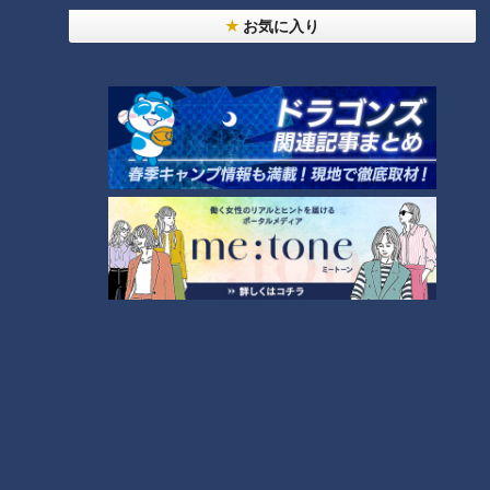
お気に入り
ランキング
RANKING
24時間
週間
月間
友廣アナの自転車旅｜愛知・蒲郡市へ！三河湾ぐる
っと125kmの自転車旅！【チャント！特集】
1
【全力！なにわ実験部～ナゴヤのギモン、ガチ検証
～】にんじんプリン
2
【全力！なにわ実験部～ナゴヤのギモン、ガチ検証
～】しらたきで作った豚バラミンチの油そば
3