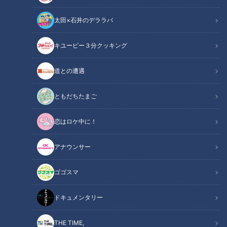
太田×石井のデララバ
キユーピー３分クッキング
CBCテレビ野球中継「燃えよドラゴンズ」(C)燃えドラch
道との遭遇
この記事の画像
（全11枚）
ともだちたまご
恋はロケ中に！
アナウンサー
ゴゴスマ
ドキュメンタリー
THE TIME,