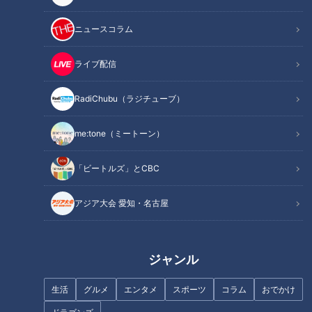
ニュースコラム
ライブ配信
記事に戻る
RadiChubu（ラジチューブ）
この記事を見たあなたへのおすすめ
me:tone（ミートーン）
「ビートルズ」とCBC
アジア大会 愛知・名古屋
【北海道軽トラ旅】下道830㎞
憲伸＆吉見がイジリ倒してもビ
をついに完走！【道との遭遇】
クともしない影の名捕手・小田
ジャンル
幸平「誰がぶーちゃんやねん！
名前あるわっ！」
生活
グルメ
エンタメ
スポーツ
コラム
おでかけ