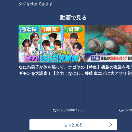
タグを検索できます
オススメ関連コンテンツ
動画で見る
吉見さん大爆笑！元中日・伊藤
谷繁今だから話す！ミスタード
なにわ男子が体を張って、ナゴヤの
【特集】篠島の漁業を救
凖規さん、今だから語れるドラ
ラゴンズ立浪、現役時代キャン
ギモンを大調査！【全力！なにわ実
養殖 車エビに大アサリ 
フト当日裏話！“頭の中はコアラ
プ笑い話！威風堂々と滞在時間
験部～ナゴヤのギモン、ガチ検証
【newsX】
のマーチでいっぱいでした”
5分で球場を去る！
～】
2026/08/06 12:00
2026/
懐かしの話題再び！落合英二さ
坂の上には星野エンマ様！？イ
もっと見る
んからレジェンド岩瀬さんへ無
バケンコンビ、思い出すのもゾ