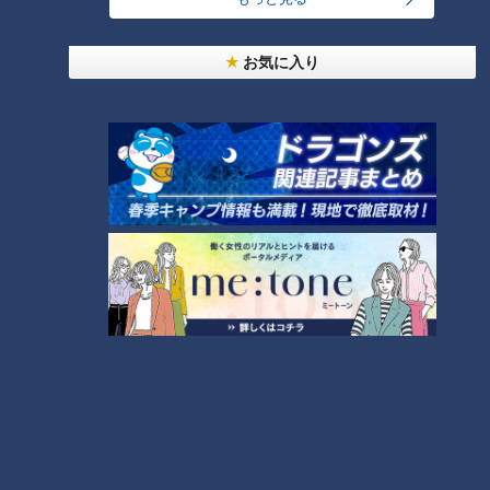
お気に入り
ランキング
RANKING
24時間
週間
月間
友廣アナの自転車旅｜愛知・蒲郡市へ！三河湾ぐる
っと125kmの自転車旅！【チャント！特集】
1
大学のサークルで増える？複数のスポーツを融合さ
せた「ピックルボール」
盛り放題のモーニングが「400円」！？人気すぎて