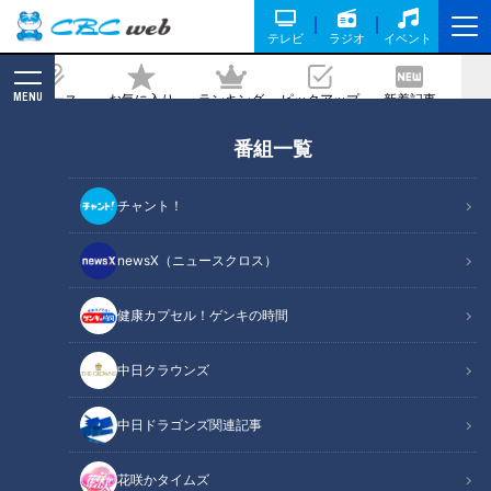
テレビ
ラジオ
イベント
MENU
ニュース
お気に入り
ランキング
ピックアップ
新着記事
CBC MAGAZINE
番組一覧
場外弾連発の石川昂弥・背水の陣でロー
テ守った小笠原慎之介 ドラファンが来
チャント！
季期待する選手ベスト5！
newsX（ニュースクロス）
記事に戻る
健康カプセル！ゲンキの時間
中日クラウンズ
中日ドラゴンズ関連記事
花咲かタイムズ