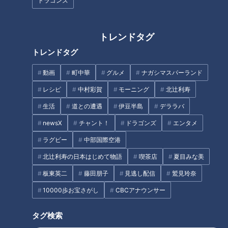
ドラゴンズ
トレンドタグ
罵声を拍手へ。中日・又吉が誓
“たまたまのホームランではな
トレンドタグ
うフル回転。新フォームで打者
い”後半戦好調キープのドラ石川
に立ち向かう
昂弥 試行錯誤の末に見つけた答
動画
町中華
グルメ
ナガシマスパーランド
えとは？
レシピ
中村彩賀
モーニング
北辻利寿
生活
道との遭遇
伊豆半島
デララバ
newsX
チャント！
ドラゴンズ
エンタメ
ラグビー
中部国際空港
根尾が打ち、石橋が守り、高橋
憲伸激白！苦手はリリーフ陣が
宏斗が投げた！若手ドラゴンズ
万全過ぎた阪神戦！“JFKが投げ
北辻利寿の日本はじめて物語
喫茶店
夏目みな美
躍動の東京遠征
る前の江草クンとか橋本クンが
板東英二
藤田朋子
見逃し配信
鷲見玲奈
良かったのよ！”
タグ
10000歩お宝さがし
CBCアナウンサー
中日ドラゴンズ
タグ検索
とある妄想しがちなファンのドラゴンズ見聞録
小笠原慎之介