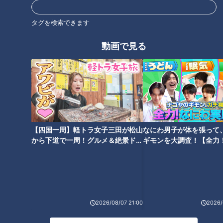
石川昂弥
タグを検索できます
動画で見る
オススメ関連コンテンツ
【四国一周】軽トラ女子三田が松山
なにわ男子が体を張って
から下道で一周！グルメ＆絶景ドラ
ギモンを大調査！【全力
【前回の放送】和製長距離砲の
おかえりタツ！オレたちの立浪
イブ⑳
験部～ナゴヤのギモン、
二巨頭が竜の外野を占めるロマ
監督は強竜再生へ向け一切の妥
～】
ンを― ドラ1ブライト健太とド
協無し！（サンドラ）
ラ2鵜飼航丞の素顔に迫る（サ
ンドラ）
2026/08/07 21:00
2026/