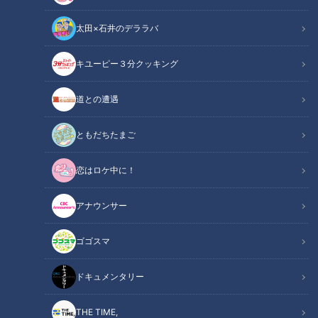
太田×石井のデララバ
キユーピー３分クッキング
「サンデードラゴンズ」より小笠原慎之介投手(C)CBCテレビ
道との遭遇
この記事の画像
（全12枚）
ともだちたまご
恋はロケ中に！
アナウンサー
ゴゴスマ
ドキュメンタリー
THE TIME,