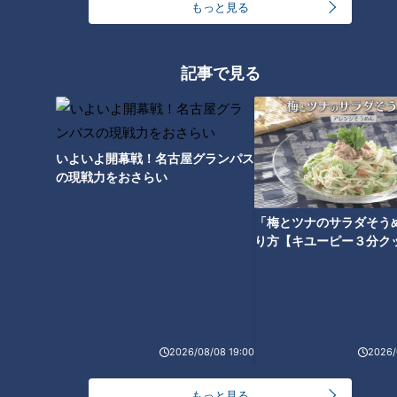
もっと見る
浅尾キュン、眼光ビーム、高身
浅尾拓也コーチ、ドラゴンズ史
長イケメンetc… ファンが選ぶ
上最高のイケメンで昭和の香り
竜の歴代イケメンを一挙大公開
がプンプン匂う男！新たな伝説
記事で見る
（サンドラ）
が今、明かされる！
いよいよ開幕戦！名古屋グランパス
の現戦力をおさらい
熱き心を持った頭脳派投手・落
「梅とツナのサラダそう
合英二～ドラゴンズ立浪新政権
り方【キユーピー３分ク
コーチ列伝（1）
2026/08/08 19:00
2026/
もっと見る