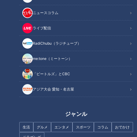
ニュースコラム
ライブ配信
記事に戻る
RadiChubu（ラジチューブ）
この記事を見たあなたへのおすすめ
me:tone（ミートーン）
「ビートルズ」とCBC
アジア大会 愛知・名古屋
中日OB・川上憲伸、佐々木朗希
投手が先発から抑えになった理
「大野雄大がいない…誰が引っ
由を解説
張っていくんだ？」先発陣を任
ジャンル
された柳裕也の決意
生活
グルメ
エンタメ
スポーツ
コラム
おでかけ