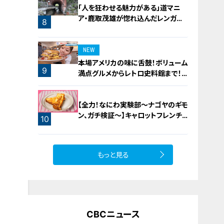
「人を狂わせる魅力がある」道マニ
ア・鹿取茂雄が惚れ込んだレンガの
8
橋梁とは？未公開の道3選
NEW
本場アメリカの味に舌鼓！ボリューム
9
満点グルメからレトロ史料館まで！
愛知・東海市の感動スポット3選
【全力！なにわ実験部～ナゴヤのギモ
ン、ガチ検証～】キャロットフレンチ
10
ロースト
もっと見る
CBCニュース