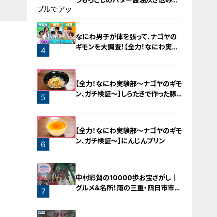
飯
2
なにわ男子が体を張って、ナゴヤの
ギモンを大調査！【全力！なにわ実験
4
部～ナゴヤのギモン、ガチ検証～】
3
【全力！なにわ実験部～ナゴヤのギモ
ン、ガチ検証～】しらたきで作った豚
5
バラミンチの油そば
【全力！なにわ実験部～ナゴヤのギモ
ン、ガチ検証～】にんじんプリン
6
中村彩賀の10000歩お宝さがし｜
グルメ＆名所！雨の三重・四日市市で
7
お宝探し【チャント！特集】