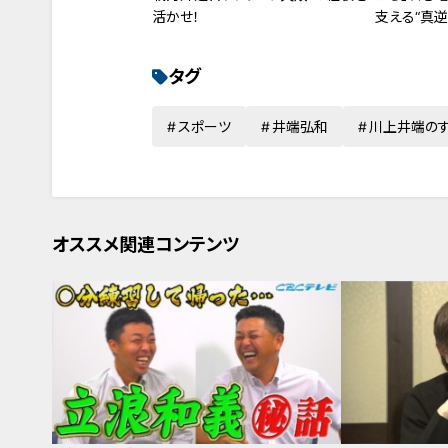
活かせ！
支える“真逆
タグ
スポーツ
井端弘和
川上井端の
オススメ関連コンテンツ