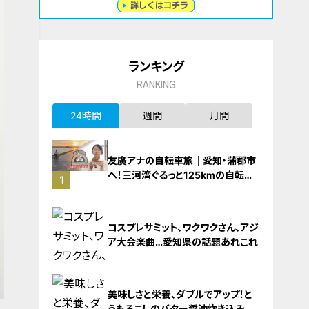
ランキング
RANKING
24時間
週間
月間
友廣アナの自転車旅｜愛知・蒲郡市
へ！三河湾ぐるっと125kmの自転車
1
旅！【チャント！特集】
コスプレサミット、ワクワクさん、アジ
ア大会楽曲…愛知県の話題あれこれ
美味しさと栄養、ダブルでアップ！と
うもろこしのバター醤油炊き込みご