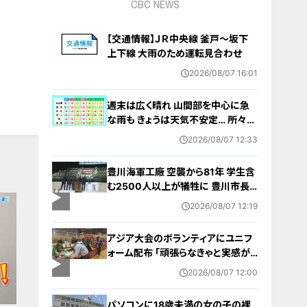
CBC NEWS
【交通情報】ＪＲ中央線 釜戸～坂下
上下線 大雨のため運転見合わせ
2026/08/07 16:01
週末は広く晴れ 山間部を中心に急
な雨も きょうは天気不安定… 所々で
雨予想 愛知･名古屋･岐阜･三重の天
2026/08/07 12:33
気予報（8/7 昼）
豊川海軍工廠 空襲から81年 学生含
む2500人以上が犠牲に 豊川市長
｢恒久平和に向けて全力を尽くす｣ 平
2026/08/07 12:19
和祈念式典で誓う
アジア大会のボランティアにユニフ
ォーム配布 ｢頑張らなきゃと実感が
湧いた｣ 名古屋･中区の愛知県体育
2026/08/07 12:00
館
パソコンに18歳未満の女の子の裸