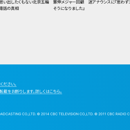
思い出したくもない北京五輪
憲伸メジャー回顧 迷アナウンスに『思わず
籍話の真相
そうになりました』
ください。
転載をお断りします。詳しくはこちら。
STING CO.,LTD. © 2014 CBC TELEVISION CO.,LTD. © 2011 CBC RADIO CO