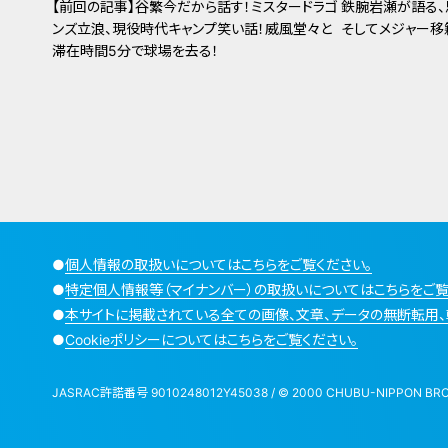
【前回の記事】谷繁今だから話す！ミスタードラゴ
鉄腕岩瀬が語る、
ンズ立浪、現役時代キャンプ笑い話！威風堂々と
そしてメジャー移
滞在時間5分で球場を去る！
●
個人情報の取扱いについてはこちらをご覧ください。
●
特定個人情報等（マイナンバー）の取扱いについてはこちらをご覧
●
本サイトに掲載されている全ての画像、文章、データの無断転用、
●
Cookieポリシーについてはこちらをご覧ください。
JASRAC許諾番号 9010248012Y45038 / © 2000 CHUBU-NIPPON BROADCA