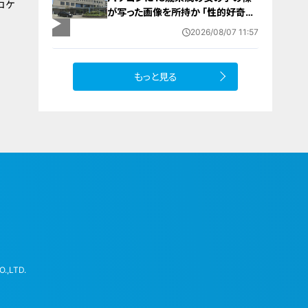
コケ
が写った画像を所持か ｢性的好奇心
を満たす目的｣ 小学校講師の38歳
2026/08/07 11:57
男を逮捕 自宅からはAIで生成したと
みられる性的画像も
もっと見る
.,LTD.