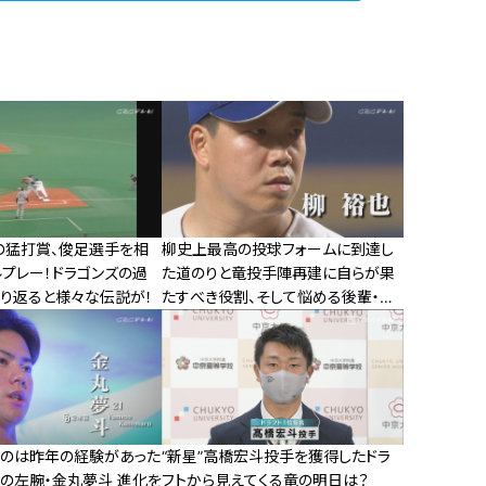
の猛打賞、俊足選手を相
柳史上最高の投球フォームに到達し
ルプレー！ドラゴンズの過
た道のりと竜投手陣再建に自らが果
振り返ると様々な伝説が！
たすべき役割、そして悩める後輩・高
橋宏斗へのエール― ドラゴンズ柳裕
也が語り尽くしたサンドラ独占インタ
ビュー
たのは昨年の経験があった
“新星”高橋宏斗投手を獲得したドラ
竜の左腕・金丸夢斗 進化を
フトから見えてくる竜の明日は？