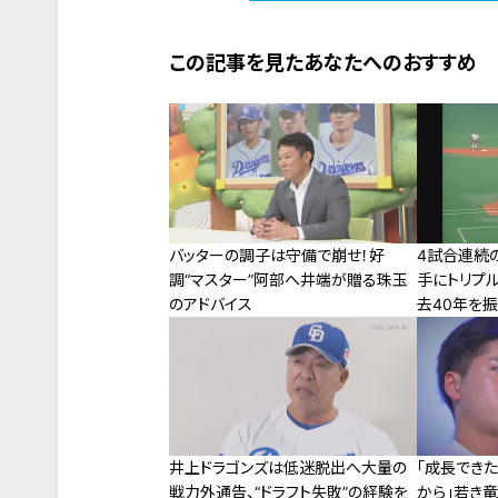
この記事を見たあなたへのおすすめ
バッターの調子は守備で崩せ！好
4試合連続
調“マスター”阿部へ井端が贈る珠玉
手にトリプ
のアドバイス
去40年を
井上ドラゴンズは低迷脱出へ大量の
「成長でき
戦力外通告、“ドラフト失敗”の経験を
から」若き