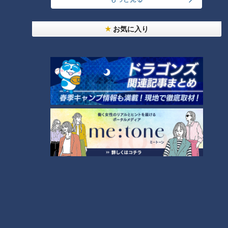
CBCニュース
CBC NEWS
お気に入り
男子高校生が乗った自転車にはねられ歩行者の男性
(66)重体 愛知・みよし市
2026/08/09 02:27
名鉄常滑線の駅の線路内で19歳女性が特急列車には
ねられ死亡 一部区間で一時運転見合わせに お盆休
みで空港へ向かう旅行客に影響 愛知・知多市
2026/08/08 20:23
車いすテニス小田凱人選手 病気と闘う子どもたち
とふれあいエール スポーツの楽しさ伝える 名古
屋・緑区
2026/08/08 19:49
ランニング中の50代男性がクマに襲われケガ 体長
約1.3メートルのツキノワグマに腕や足をかまれる
「ついに出たかなという感じ」と近隣住人 東海地
2026/08/08 19:29
方で今年度初の人身被害 岐阜・高山市