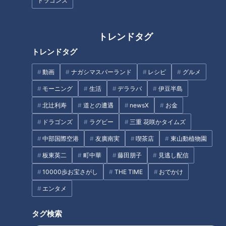
ドラゴンズ
『悪い女』鶴田真由（スジナ
敵をダマすには、まず味方か
トレンドタグ
シ）
ら！川上憲伸、今だから明かす
トレンドタグ
現役時代マル秘情報！
動画
ナガシマスパーランド
レシピ
グルメ
モーニング
生活
デララバ
伊豆半島
北辻利寿
道との遭遇
newsX
お金
ドラゴンズ
ラグビー
三重 花咲かタイムズ
立浪監督も納得！レジェンド解
パン1万個たべた“パンマニア”が
中部国際空港
友廣南実
喫茶店
東山動植物園
説者が選ぶ2022年ドラゴンズ投
認める絶品パンとは？ 本格ス
打の注目選手！
パイスたっぷり平焼きカレーパ
板東英二
町中華
藤田朋子
見逃し配信
ン
タグ
10000歩お宝さがし
THE TIME
おでかけ
エンタメ
スポーツ
中日ドラゴンズ
吉見一起
小田幸平
タグ検索
川上吉見のWエース対談
川上憲伸