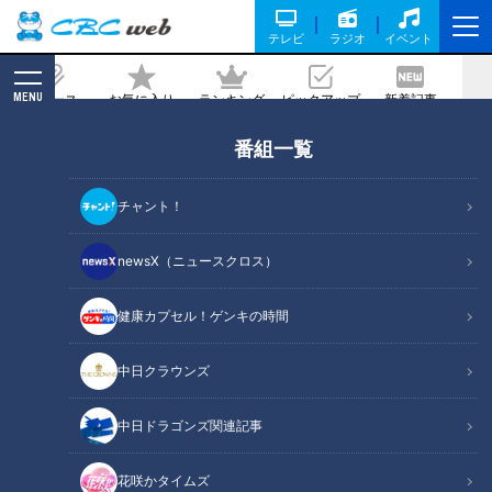
テレビ
ラジオ
イベント
MENU
ニュース
お気に入り
ランキング
ピックアップ
新着記事
CBC MAGAZINE
番組一覧
憲伸＆吉見がイジリ倒してもビクともし
ない影の名捕手・小田幸平「誰がぶーち
チャント！
ゃんやねん！名前あるわっ！」
newsX（ニュースクロス）
記事に戻る
健康カプセル！ゲンキの時間
中日クラウンズ
中日ドラゴンズ関連記事
花咲かタイムズ