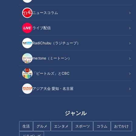
ニュースコラム
ライブ配信
記事に戻る
RadiChubu（ラジチューブ）
この記事を見たあなたへのおすすめ
me:tone（ミートーン）
「ビートルズ」とCBC
アジア大会 愛知・名古屋
『明日、地球が終わるなら』橋
『教師失格』山本浩司（スジナ
本愛（スジナシ）
シ）
ジャンル
生活
グルメ
エンタメ
スポーツ
コラム
おでかけ