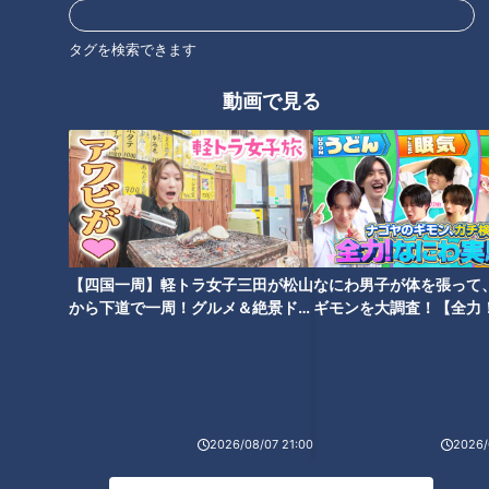
タグを検索できます
動画で見る
【四国一周】軽トラ女子三田が松山
なにわ男子が体を張って
から下道で一周！グルメ＆絶景ドラ
ギモンを大調査！【全力
イブ⑳
験部～ナゴヤのギモン、
～】
ランキング
RANKING
2026/08/07 21:00
2026/
24時間
週間
月間