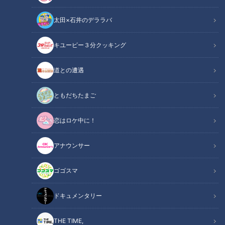
太田×石井のデララバ
キユーピー３分クッキング
CBCテレビ野球中継「燃えよドラゴンズ」(C)燃えドラch
道との遭遇
この記事の画像
（全12枚）
ともだちたまご
恋はロケ中に！
アナウンサー
ゴゴスマ
ドキュメンタリー
THE TIME,