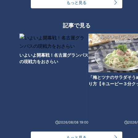
もっと見る
つら〜い「肩こり」…「鎖骨ほぐし」で大改善！あ
なたはどのタイプ？肩こり4つのタイプと改善法
1
記事で見る
「名古屋駅のパン屋さんランキング」第2位＆第1位
を発表！食感の秘密は“焼きたてを瞬間冷凍”？「ル
2
シュプレーム」の食パンへのこだわり
いよいよ開幕戦！名古屋グランパス
の現戦力をおさらい
【アナウンサーの2次会？】若狭アナが脱いだ？大
石アナが踊った？水分アナが舞った！？CBC5チャ
3
「梅とツナのサラダそう
ン春祭り・カラオケ大会ほぼすべて見せます！
り方【キユーピー３分ク
もうすぐ5万人！？みてちょ初「アクスタ」を徹底
解剖！【CBC5チャン春祭り 最新情報】
4
もっと見る
2026/08/08 19:00
2026/
もっと見る