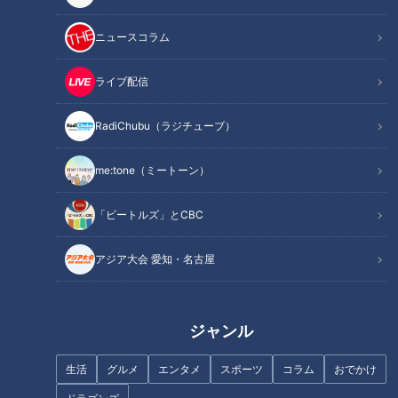
ニュースコラム
ライブ配信
記事に戻る
RadiChubu（ラジチューブ）
この記事を見たあなたへのおすすめ
me:tone（ミートーン）
「ビートルズ」とCBC
アジア大会 愛知・名古屋
中日・細川成也はもうキーマン
じゃない!?赤星憲広さんの意外
さあ、開幕へ！ドラゴンズ未来
な分析
の1番打者は？立浪監督直接コー
ジャンル
ルも
生活
グルメ
エンタメ
スポーツ
コラム
おでかけ