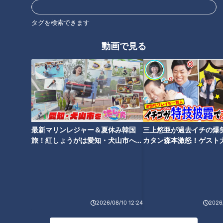
スタジオ出演
平田良介
根尾昂
タグを検索できます
動画で見る
最新マリンレジャー＆夏休み韓国
三上悠亜が過去イチの爆
旅！紅しょうがは愛知・犬山市へ
カタン森本激怒！ゲスト
【花咲かタイムズ】
【ともだちたまご】
2026/08/10 12:24
2026/
ランキング
RANKING