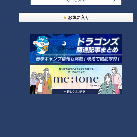
売り切れ続出？「ゆかり」の坂角総本舗がサブレを
発売
お気に入り
本場アメリカの味に舌鼓！ボリューム満点グルメか
らレトロ史料館まで！愛知・東海市の感動スポット
6
3選
5
「人を狂わせる魅力がある」道マニア・鹿取茂雄が
惚れ込んだレンガの橋梁とは？未公開の道3選
7
師匠は鶴瓶。笑福亭鉄瓶が語る弟子入りまでの苦難
「梅とツナのサラダそうめん」の作り方【キユーピ
ー３分クッキング】
9
8