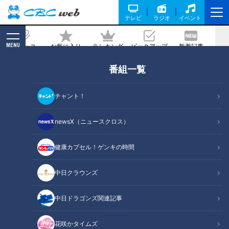
テレビ
ラジオ
イベント
MENU
ニュース
お気に入り
ランキング
ピックアップ
新着記事
CBC MAGAZINE
番組一覧
ドラゴンズ根尾昂の外野手適正は？ 名
手・平田良介のぶっちゃけ評価は「ま
チャント！
ぁ・・・、まぁまぁ」
newsX（ニュースクロス）
記事に戻る
健康カプセル！ゲンキの時間
中日クラウンズ
中日ドラゴンズ関連記事
花咲かタイムズ