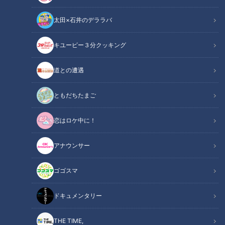
太田×石井のデララバ
キユーピー３分クッキング
「サンデードラゴンズ」に出演する高橋周平選手(C)CBCテレビ
道との遭遇
この記事の画像
（全9枚）
ともだちたまご
恋はロケ中に！
アナウンサー
ゴゴスマ
ドキュメンタリー
THE TIME,