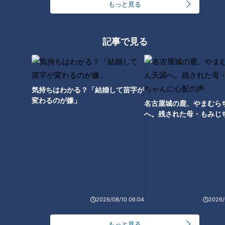
もっと見る
24時間
週間
月間
記事で見る
モーニング娘。‘26井上春華がハロメンで仲良くし
たいと思っている人は？
気持ちはわかる？「結婚して苗字が
大学のサークルで増える？複数のスポーツを融合さ
変わるのが嫌」
せた「ピックルボール」
名古屋城の鹿、やまむら
へ。残された母・もみじ
配の声
「心筋梗塞」生死の分かれ道は？…“夏の厳しい暑
さ”もきっかけに！発症前のキケンなサインと対処
3
法
1
友廣アナの自転車旅｜愛知・蒲郡市へ！三河湾ぐる
っと125kmの自転車旅！【チャント！特集】
4
2026/08/10 06:04
2026/
2
もっと見る