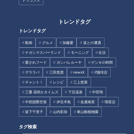
ドラゴンズ
OB中村武志が断言！ドラゴンズ
来年の開幕投手とは？
トレンドタグ
竜は灯台下暗し？ドラフト目前
トレンドタグ
によぎる杉下茂さんの言葉「ど
う育て、どう使うかだ」
動画
グルメ
加藤愛
道との遭遇
ナガシマスパーランド
モーニング
生活
愛されフード
ガンバレルーヤ
ゲンキの時間
中日・ボスラー選手、感謝して
いるチームメイトは？
デララバ
三田悠貴
newsX
if珈琲店
チャント！
レシピ
三上悠亜
”アウトロー”は幻想！？今中慎
二臨時コーチが見た中日投手陣
三重 花咲かタイムズ
下呂温泉
中田翔
に必要なこと
中部国際空港
伊豆半島
友廣南実
喫茶店
タグ
坂下千里子
山内彩加
東山動植物園
スポーツ
中日ドラゴンズ
タグ検索
サンドラを観られなかった全国のドラ友と共有したい番組のコト