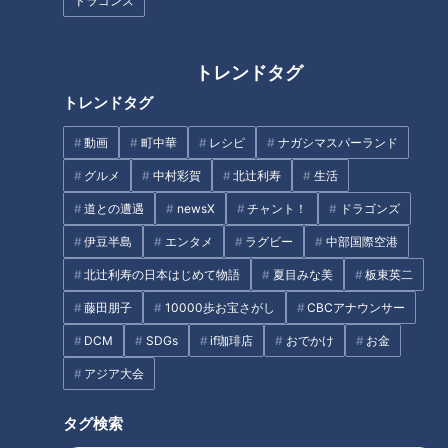
ドラゴンズ
ドラゴンズCS進出へ向け、落合
伝説の名選手から吉見、浅尾、
トレンドタグ
元監督緊急提言！ 巻き返しのチ
そして若竜たちへ！脈々と受け
トレンドタグ
ャンスは“あると思いますよ”
継がれるドラゴンズブルーの
血！
動画
町中華
レシピ
ナガシマスパーランド
タグ
グルメ
中村彩賀
北辻利寿
生活
スポーツ
中日ドラゴンズ
与田剛
球団史
道との遭遇
newsX
チャント！
ドラゴンズ
伊豆半島
エンタメ
ラグビー
中部国際空港
北辻利寿の日本はじめて物語
夏目みな美
板東英二
オススメ関連コンテンツ
藤田朋子
10000歩お宝さがし
CBCアナウンサー
DCM
SDGs
if珈琲店
おでかけ
お金
アジア大会
タグ検索