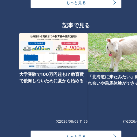
もっと見る
記事で見る
大学受験で100万円超も!? 教育費
「北海道に来たみたい」
で後悔しないために夏から始めるお
れ合いや乗馬体験ができ
ランキング
金の準備術とは
ススメ！不動産屋さんが
RANKING
とは
24時間
週間
月間
2026/08/08 11:55
2026/
友廣アナの自転車旅｜愛知・蒲郡市へ！三河湾ぐる
っと125kmの自転車旅！【チャント！特集】
1
もっと見る