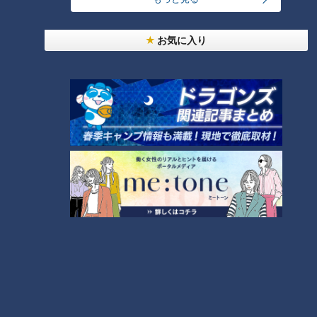
大学のサークルで増える？複数のスポーツを融合さ
お気に入り
せた「ピックルボール」
「人を狂わせる魅力がある」道マニア・鹿取茂雄が
惚れ込んだレンガの橋梁とは？未公開の道3選
3
美味しさと栄養、ダブルでアップ！とうもろこしの
バター醤油炊き込みご飯
2
弁当3個で3万円？PayPay会計ミスで店員のひと言
にイラッ
「味しみ春雨の中華サラダ」の作り方【キユーピー
３分クッキング】
6