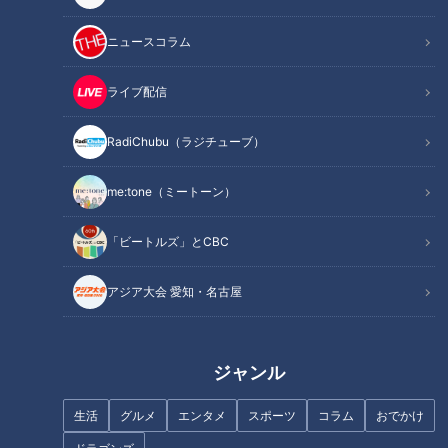
ニュースコラム
ライブ配信
新外国人タバちゃん、その明る
実はドラゴンズはノーヒットノ
RadiChubu（ラジチューブ）
さがドラゴンズの救世主となる
ーラン投手の宝庫だった！
か！
me:tone（ミートーン）
「ビートルズ」とCBC
アジア大会 愛知・名古屋
ペナントレース後半戦！ドラゴ
中田翔に“キャンプの華”を譲る
ンズの夏を熱くする漢たち石橋
な！ドラゴンズ生え抜き野手た
康太！松坂大輔！柳裕也！に熱
ちへの檄（げき）
ジャンル
視線
生活
グルメ
エンタメ
スポーツ
コラム
おでかけ