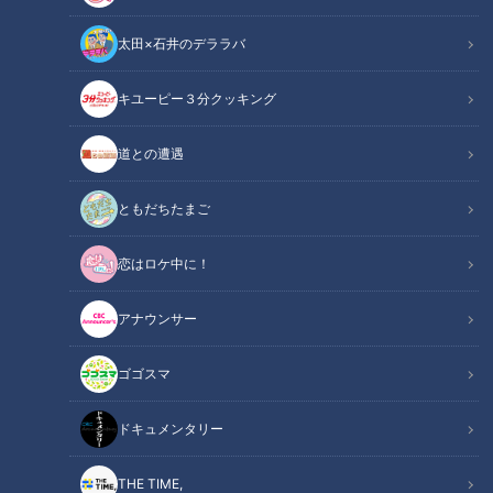
太田×石井のデララバ
キユーピー３分クッキング
ドラゴンズ新入団選手への檄！歴代カレンダーから浮かび上がる“強さの
秘密”
道との遭遇
この記事の画像
（全2枚）
ともだちたまご
恋はロケ中に！
アナウンサー
ゴゴスマ
記事に戻る
ドキュメンタリー
この記事を見たあなたへのおすすめ
THE TIME,