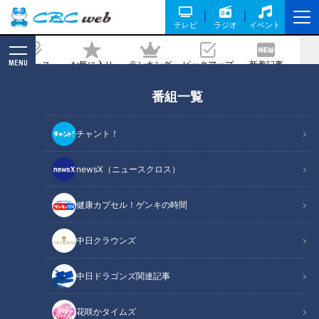
テレビ
ラジオ
イベント
MENU
ニュース
お気に入り
ランキング
ピックアップ
新着記事
CBC MAGAZINE
番組一覧
ドラゴンズ新入団選手への檄！歴代カレ
ンダーから浮かび上がる“強さの秘密”
チャント！
記事に戻る
newsX（ニュースクロス）
健康カプセル！ゲンキの時間
中日クラウンズ
中日ドラゴンズ関連記事
花咲かタイムズ