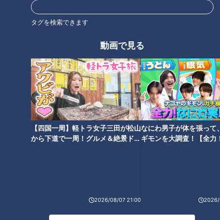
「勝てる捕手」郡司裕也にドラ
与田ドラゴンズに喝！かつての
ゴンズファンが思い描く開幕ス
強力“助っ人”たちが海を渡って
タグを検索できます
タメンの夢
駆けつける！
動画で見る
ドラゴンズ秋季キャンプ終わ
ジャイアンツ10連覇を阻止した
る・イチローも味わった“不
監督・与那嶺要さん「昇竜復
安”に打ち勝ったのは誰？
活」ハワイでの祈り
【四国一周】軽トラ女子三田が松山
なにわ男子が体を張って
から下道で一周！グルメ＆絶景ドラ
ギモンを大調査！【全力
イブ⑳
験部～ナゴヤのギモン、
～】
金田正一さん逝く～ドラゴンズ
2026/08/07 21:00
2026/
ファンから捧げる追悼の言葉～