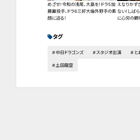
めざせ！令和の浅尾、大島を！ドラ5加
えなりかず
藤翼投手、ドラ6三好大倫外野手の素
ない！しばら
顔に迫る！
に心労の鶴
タグ
中日ドラゴンズ
スタジオ出演
と
土田龍空