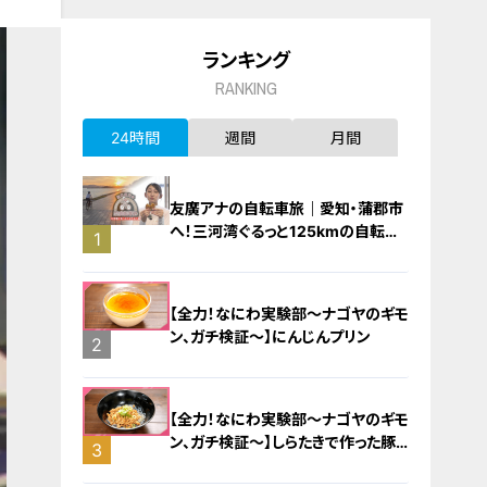
ランキング
RANKING
24時間
週間
月間
友廣アナの自転車旅｜愛知・蒲郡市
へ！三河湾ぐるっと125kmの自転車
1
旅！【チャント！特集】
【全力！なにわ実験部～ナゴヤのギモ
ン、ガチ検証～】にんじんプリン
2
【全力！なにわ実験部～ナゴヤのギモ
ン、ガチ検証～】しらたきで作った豚
3
バラミンチの油そば