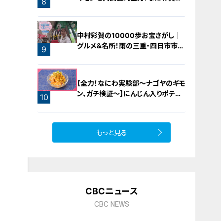
8
部～ナゴヤのギモン、ガチ検証～】
7
中村彩賀の10000歩お宝さがし｜
グルメ＆名所！雨の三重・四日市市で
9
お宝探し【チャント！特集】
【全力！なにわ実験部～ナゴヤのギモ
ン、ガチ検証～】にんじん入りポテト
10
サラダ
もっと見る
CBCニュース
CBC NEWS