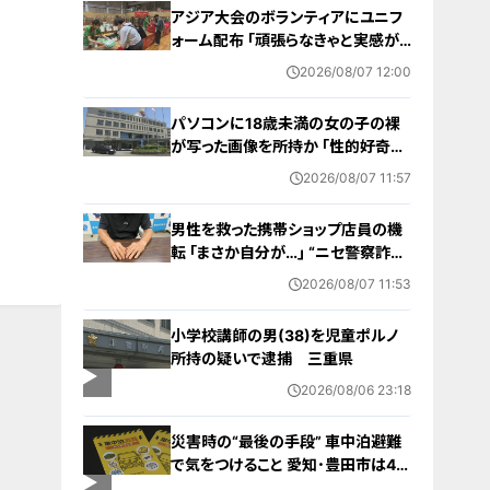
アジア大会のボランティアにユニフ
ォーム配布 ｢頑張らなきゃと実感が
湧いた｣ 名古屋･中区の愛知県体育
2026/08/07 12:00
館
パソコンに18歳未満の女の子の裸
が写った画像を所持か ｢性的好奇心
を満たす目的｣ 小学校講師の38歳
2026/08/07 11:57
男を逮捕 自宅からはAIで生成したと
みられる性的画像も
男性を救った携帯ショップ店員の機
転 ｢まさか自分が…｣ “ニセ警察詐
欺”を間一髪で防ぐ 被害者が語る事
2026/08/07 11:53
件の一部始終
小学校講師の男(38)を児童ポルノ
所持の疑いで逮捕 三重県
2026/08/06 23:18
災害時の“最後の手段” 車中泊避難
で気をつけること 愛知･豊田市は4年
前からマニュアル作成 最悪の場合