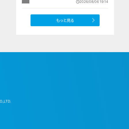
2026/08/06 19:14
死に至る｢エコノミークラス症候群｣
にならないために
もっと見る
.,LTD.