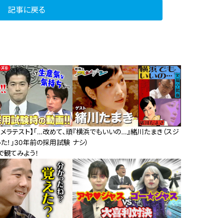
記事に戻る
メラテスト】「…改めて、頑
『横浜でもいいの…』緒川たまき（スジ
た！」30年前の採用試験
ナシ）
で観てみよう！