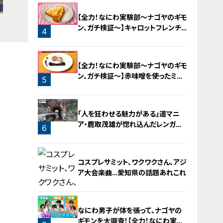
【全力！なにわ実験部～ナゴヤのギモ
ン、ガチ検証～】キャロットフレンチ
4
ロースト
【全力！なにわ実験部～ナゴヤのギモ
ン、ガチ検証～】赤味噌を使ったミル
5
フィーユ味噌トンカツ
「人を狂わせる魅力がある」道マニ
ア・鹿取茂雄が惚れ込んだレンガの
6
橋梁とは？未公開の道3選
コスプレサミット、ワクワクさん、アジ
ア大会楽曲…愛知県の話題あれこれ
なにわ男子が体を張って、ナゴヤの
ギモンを大調査！【全力！なにわ実験