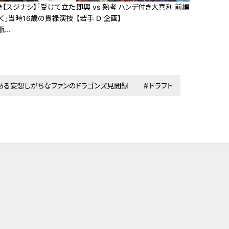
き【スジナシ】「受けて立た
即興 vs 熟考 ハンデ付き大喜利 前編
く」当時16歳の貫禄演技
【若手 D 企画】
瓶…
ある妄想しがちなファンのドラゴンズ見聞録
ドラフト