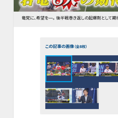
竜党に、希望を―。 後半戦巻き返しの起爆剤として
この記事の画像
（全8枚）