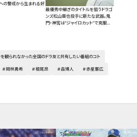
ズへの警戒から生まれる好
最優秀中継ぎのタイトルを狙うドラゴ
ンズ松山晋也投手に新たな武器。鬼
門・神宮は“ジャイロカット”で克服す
る
ラを観られなかった全国のドラ友と共有したい番組のコト
岡林勇希
根尾昂
森博人
赤星憲広