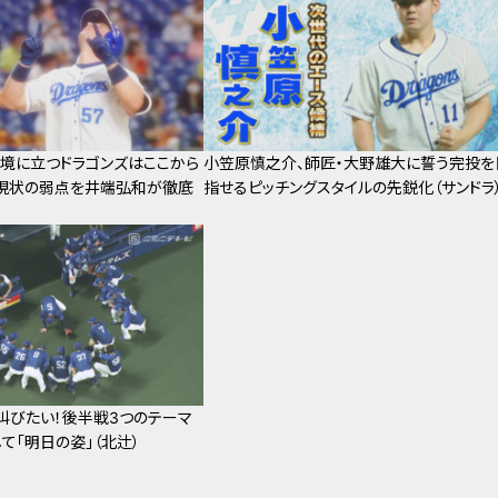
苦境に立つドラゴンズはここから
小笠原慎之介、師匠・大野雄大に誓う完投を
！現状の弱点を井端弘和が徹底
指せるピッチングスタイルの先鋭化（サンドラ
叫びたい！後半戦3つのテーマ
して「明日の姿」（北辻）