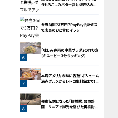
うもろこしのバター醤油炊き込みご
飯
弁当3個で3万円？PayPay会計ミス
で店員のひと言にイラッ
4
「味しみ春雨の中華サラダ」の作り方
【キユーピー３分クッキング】
6
5
本場アメリカの味に舌鼓！ボリューム
満点グルメからレトロ史料館まで！
7
愛知・東海市の感動スポット3選
都市伝説となった「柳橋駅」設置計
画 リニアで脚光を浴びた再検討の
8
機運