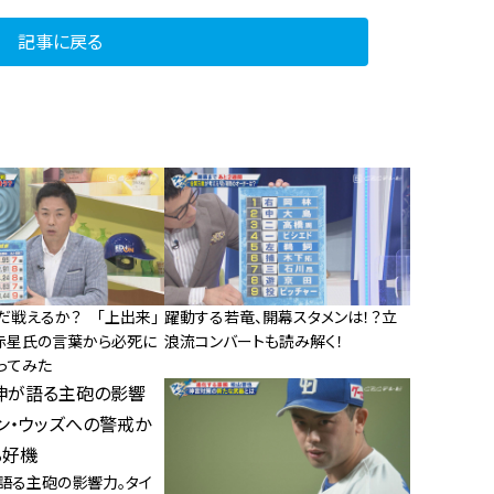
記事に戻る
だ戦えるか？ 「上出来」
躍動する若竜、開幕スタメンは！？立
赤星氏の言葉から必死に
浪流コンバートも読み解く！
ってみた
語る主砲の影響力。タイ