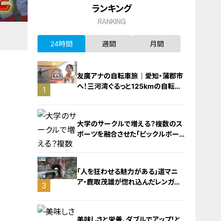
ランキング
RANKING
24時間
週間
月間
友廣アナの自転車旅｜愛知・蒲郡市
へ！三河湾ぐるっと125kmの自転車
1
旅！【チャント！特集】
大学のサークルで増える？複数のス
ポーツを融合させた「ピックルボー
ル」
「人を狂わせる魅力がある」道マニ
ア・鹿取茂雄が惚れ込んだレンガの
3
橋梁とは？未公開の道3選
2
美味しさと栄養、ダブルでアップ！と