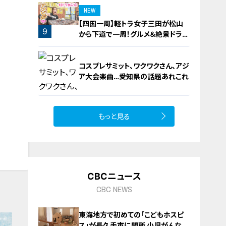
NEW
【四国一周】軽トラ女子三田が松山
9
から下道で一周！グルメ＆絶景ドライ
ブ⑳
コスプレサミット、ワクワクさん、アジ
ア大会楽曲…愛知県の話題あれこれ
もっと見る
10
CBCニュース
CBC NEWS
東海地方で初めての「こどもホスピ
ス」が長久手市に開所 小児がんなど