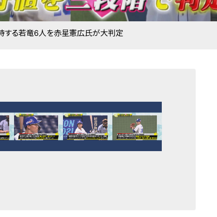
期待する若竜6人を赤星憲広氏が大判定