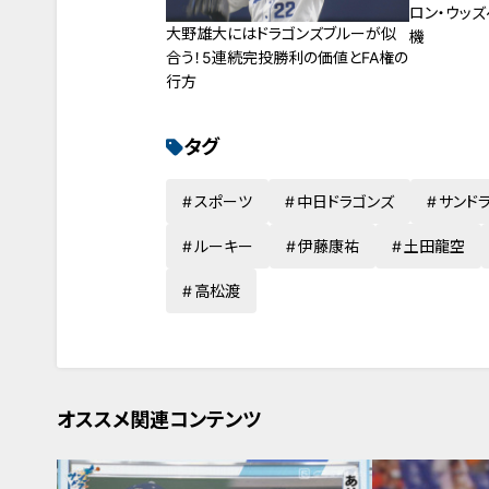
ロン・ウッ
大野雄大にはドラゴンズブルーが似
機
合う！5連続完投勝利の価値とFA権の
行方
タグ
スポーツ
中日ドラゴンズ
サンド
ルーキー
伊藤康祐
土田龍空
高松渡
オススメ関連コンテンツ