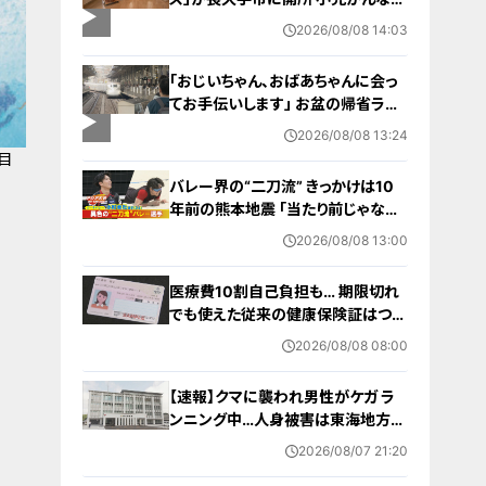
重い病気の子どもと家族を支える施
2026/08/08 14:03
設 利用料は無料 愛知の「長久手の
おうち」
「おじいちゃん、おばあちゃんに会っ
てお手伝いします」 お盆の帰省ラッ
シュが本格化 東海道新幹線下りがピ
2026/08/08 13:24
ーク 名古屋駅も家族連れらで朝から
目
混雑
）
バレー界の“二刀流” きっかけは10
年前の熊本地震 ｢当たり前じゃなか
った｣ オフシーズンゼロの過酷スケ
2026/08/08 13:00
ジュール 異例の道を進むワケ【アジ
ア大会 愛知･名古屋2026】
医療費10割自己負担も… 期限切れ
でも使えた従来の健康保険証はつい
に終了 8月以降起こりうるマイナ保
2026/08/08 08:00
険証の“落とし穴” 注意すべき2つの
有効期限
【速報】クマに襲われ男性がケガ ラ
ンニング中…人身被害は東海地方で
今シーズン初めて 岐阜県高山市
2026/08/07 21:20