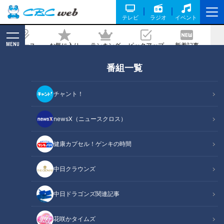
テレビ
ラジオ
イベント
MENU
ニュース
お気に入り
ランキング
ピックアップ
新着記事
CBC MAGAZINE
番組一覧
有名ラーメン店とコラボ！夏季限定の幅
広きしめんが楽しめる「天むす処 けし
チャント！
き.」
newsX（ニュースクロス）
記事に戻る
健康カプセル！ゲンキの時間
中日クラウンズ
中日ドラゴンズ関連記事
花咲かタイムズ