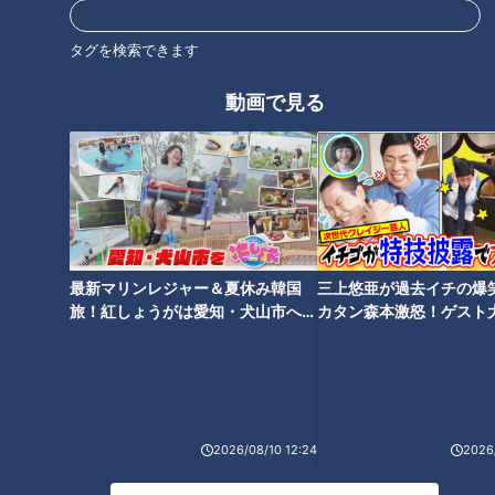
一口食べればたちまち虜に！や
三重県発祥なのに名古屋めし？
みつき必至の激うま名古屋めん
手のひらサイズの縁起物”天む
タグを検索できます
4選
す”誕生物語
動画で見る
タグ
グルメ
天むす
天むす処 けしき.
オススメ関連コンテンツ
最新マリンレジャー＆夏休み韓国
三上悠亜が過去イチの爆
旅！紅しょうがは愛知・犬山市へ
カタン森本激怒！ゲスト
【花咲かタイムズ】
【ともだちたまご】
レトロから最新まで！魅力満載
2026/08/10 12:24
2026/
名古屋・栄エリアの観光名所
の大須商店街スイーツ
「中部電力 MIRAI