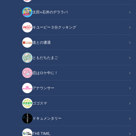
太田×石井のデララバ
キユーピー３分クッキング
道との遭遇
ともだちたまご
CBCテレビ：画像「デララバ」
恋はロケ中に！
この記事の画像
（全12枚）
アナウンサー
ゴゴスマ
ドキュメンタリー
THE TIME,