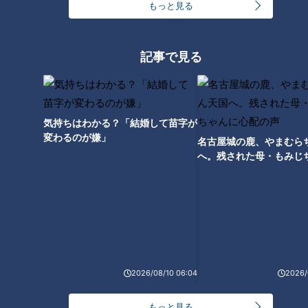
もっと見る
TOWER（旧・名古屋テレビ
塔）」で楽しむ極上のひと時と
料理
記事で見る
気持ちはわかる？「結婚して苗字が
変わるのが嫌」
名古屋城の鹿、やまむら
スガキヤの新業態！和風だしが
へ。残された母・もみじ
きいたふわトロたこ焼きが魅力
配の声
の「たこ寿」
人気のパワースポットとグルメ
が楽しめる！心に残る観光地
「飛騨高山」
2026/08/10 06:04
2026/
もっと見る