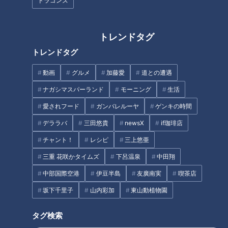
ドラゴンズ
きしめんにエビフライ！？アス
未経験から行列店へ！「天むす
ナル金山で名古屋めしを存分に
処 けしき.」オーナー笠本康二
楽しめる居酒屋「てしごと家」
さんインタビュー
トレンドタグ
トレンドタグ
動画
グルメ
加藤愛
道との遭遇
ナガシマスパーランド
モーニング
生活
愛されフード
ガンバレルーヤ
ゲンキの時間
一度食べたらやみつき必至！？
昭和13年創業！だしの香り漂う
デララバ
三田悠貴
newsX
if珈琲店
名古屋が誇る「麺屋はなび」の
高山ラーメン発祥のお店「まさ
台湾まぜそば誕生秘話
チャント！
レシピ
三上悠亜
ごそば」
三重 花咲かタイムズ
下呂温泉
中田翔
中部国際空港
伊豆半島
友廣南実
喫茶店
坂下千里子
山内彩加
東山動植物園
タグ検索