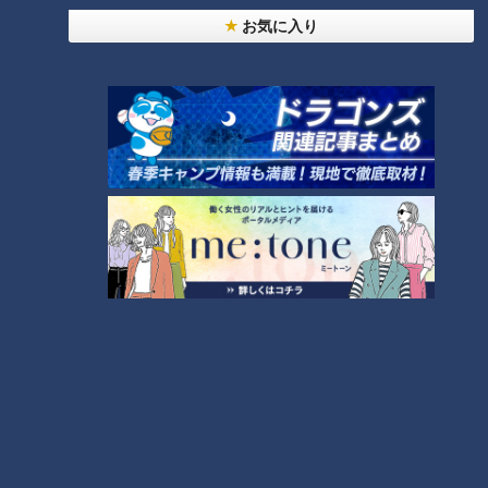
RANKING
お気に入り
24時間
週間
月間
【全力！なにわ実験部～ナゴヤのギモン、ガチ検証
～】しらたきで作った豚バラミンチの油そば
1
「人を狂わせる魅力がある」道マニア・鹿取茂雄が
惚れ込んだレンガの橋梁とは？未公開の道3選
2
友廣アナの自転車旅｜愛知・蒲郡市へ！三河湾ぐる
っと125kmの自転車旅！【チャント！特集】
3
【全力！なにわ実験部～ナゴヤのギモン、ガチ検証
～】にんじんプリン
4