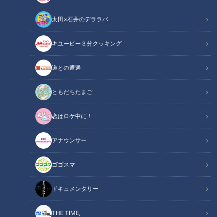
太田×石井のデララバ
キユーピー３分クッキング
CBCテレビ：画像『デララバ』
道との遭遇
この記事の画像
（全5枚）
ともだちたまご
恋はロケ中に！
アナウンサー
ゴゴスマ
ドキュメンタリー
THE TIME,