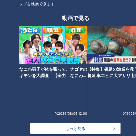
タグを検索できます
動画で見る
おにぎりやパンが食べ放題！？
おにぎりやパンが食べ放題！？
岐阜県エリアの安い＆美味しい
デララバ史上最も安い「300
人気のモーニング３店を紹介！
円」のモーニングに太田驚愕 岐
阜県の激安モーニングを調査
なにわ男子が体を張って、ナゴヤの
【特集】篠島の漁業を救
ギモンを大調査！【全力！なにわ実
養殖 車エビに大アサリ 
験部～ナゴヤのギモン、ガチ検証
【newsX】
～】
40本のエビフライをタワー
2000円以下で大満足！愛知県発
に！？ 1本あたり110円の激安や
祥「ステーキのあさくま」の人
食べ放題も！ 愛知県で愛される
気の秘密とは？最新人気ランキ
驚きの「エビフライメニュー」
2026/08/06 12:00
2026/
ングも発表
7選
もっと見る