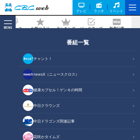
テレビ
ラジオ
イベント
MENU
ニュース
お気に入り
ランキング
ピックアップ
新着記事
CBC MAGAZINE
番組一覧
パン7種類がサービス！？まさかの「食
パン1斤付き」も！岐阜市の超お得なモ
チャント！
ーニングを大調査
newsX（ニュースクロス）
記事に戻る
健康カプセル！ゲンキの時間
中日クラウンズ
中日ドラゴンズ関連記事
花咲かタイムズ