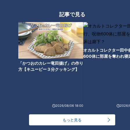
記事で見る
星野監督が大好きだった独自メ
ニューも！？ ドラゴンズファン
の聖地「ピカイチ」！ 有名人も
訪れる町中華の魅力とは
オカルトコレクター田中
600体に部屋を奪われ寝
下？
「かつおのカレー竜田揚げ」の作り
方【キユーピー３分クッキング】
2026/08/06 18:00
2026/
もっと見る
ランキング