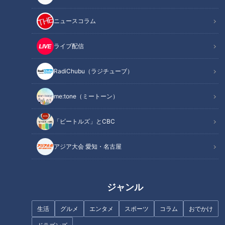
記事に戻る
ニュースコラム
この記事を見たあなたへのおすすめ
ライブ配信
RadiChubu（ラジチューブ）
me:tone（ミートーン）
盛り放題のモーニングが「400
モーニング文化発祥の地・愛知
「ビートルズ」とCBC
円」！？人気すぎて客殺到 名古
県一宮市の「限界モーニン
屋＆岐阜の「激安モーニング」
グ」！激安＆食べ放題も！？モ
アジア大会 愛知・名古屋
とは？
ーニングサービスが生まれた理
由とは？
ジャンル
生活
グルメ
エンタメ
スポーツ
コラム
おでかけ
300円でパン食べ放題も！？岐
まんが喫茶でバイキングが楽し