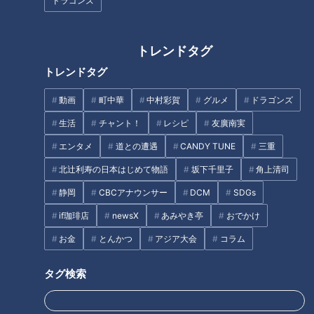
阜のおすすめ激安モーニング３
める！？80分間で11種類の食べ
ドラゴンズ
店を紹介！
放題に、ドリンクやスープも飲
み放題！東海地方の“激安食べ放
題”モーニングを調査！
トレンドタグ
トレンドタグ
フランス人は菓子店「シャトレ
動画
町中華
中村彩賀
グルメ
ドラゴンズ
ーゼ」の店名に顔を赤らめる？
40本のエビフライをタワー
生活
チャント！
レシピ
友廣南実
に！？ 1本あたり110円の激安や
エンタメ
道との遭遇
CANDY TUNE
三重
食べ放題も！ 愛知県で愛される
驚きの「エビフライメニュー」
北辻利寿の日本はじめて物語
坂下千里子
角上清司
タグ
7選
静岡
CBCアナウンサー
DCM
SDGs
if珈琲店
newsX
あみやき亭
おでかけ
エンタメ
デララバ
モーニング
太田光
石井亮次
お金
とんかつ
アジア大会
コラム
タグ検索
オススメ関連コンテンツ