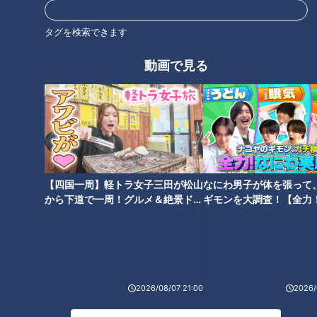
タグを検索できます
動画で見る
東海3県へ近づけるのか！？群
地名しりとりの旅、ついに3つ
馬県の「草津温泉」で地名しり
のゴールの1か所目を達成！？
とり旅の疲れをリフレッシュ
「が」の地名で喜び爆発！
【四国一周】軽トラ女子三田が松山
なにわ男子が体を張って
から下道で一周！グルメ＆絶景ドラ
ギモンを大調査！【全力
イブ⑳
験部～ナゴヤのギモン、
～】
地名しりとりの旅！クリアの地
恐れていた「大分ループ」に突
「愛知県蒲郡」を満喫 続けて岐
入！？ 「地名しりとり」の相手
阜・三重も連続クリアなる
探しにも大苦戦！ 作戦変更でゴ
か！？
ールなるか
2026/08/07 21:00
2026/