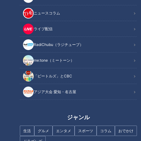
記事に戻る
ニュースコラム
この記事を見たあなたへのおすすめ
ライブ配信
RadiChubu（ラジチューブ）
me:tone（ミートーン）
焼豚が24枚のった“スタミナ系
“はみ出る海鮮丼”がお値打ちす
「ビートルズ」とCBC
ラーメン”！？夏に食べたい冷た
ぎる！？日替わりパンが食べ放
いラーメンも 東海エリアの新店
題の店も 愛知県名古屋市のお値
アジア大会 愛知・名古屋
で楽しめる“極上の一杯”とは
打ちグルメを調査
ジャンル
生活
グルメ
エンタメ
スポーツ
コラム
おでかけ
麺が主役の“TKM”！？東海初出
550円で豪華なモーニングが食