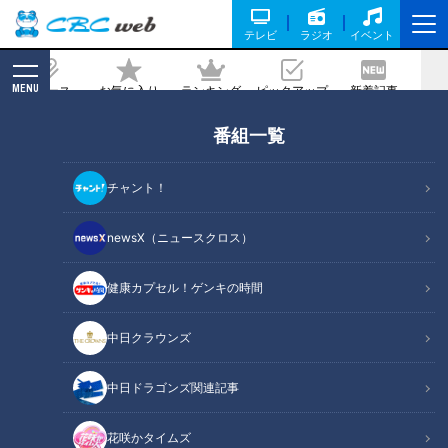
テレビ
ラジオ
イベント
MENU
ニュース
お気に入り
ランキング
ピックアップ
新着記事
CBC MAGAZINE
番組一覧
地名しりとりでビッグチャンス到来！？
極上の「うな重」を食べて向かった次の
チャント！
目的地とは
newsX（ニュースクロス）
記事に戻る
健康カプセル！ゲンキの時間
中日クラウンズ
中日ドラゴンズ関連記事
花咲かタイムズ