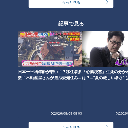
もっと見る
記事で見る
7ORDER長妻怜央の地名しりと
りがスタート！ 約20年前に挑戦
したワッキーもサプライズ登
場！
日本一平均年齢が若い！？移住者多
「心筋梗塞」生死の分か
数！不動産屋さんが選ぶ愛知住みた
は？…“夏の厳しい暑さ”
い街ランキング1位は？
に！発症前のキケンなサ
法
2026/08/09 08:03
2026/
ランキング
もっと見る