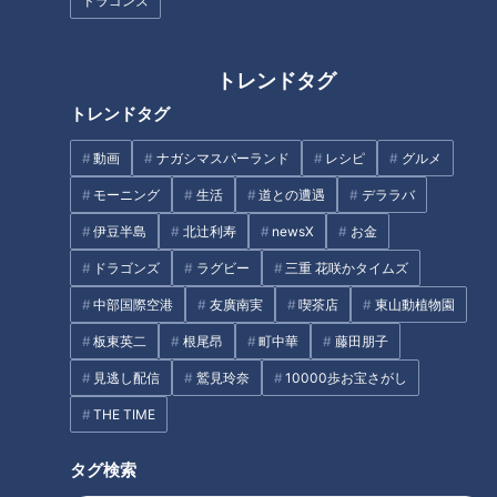
店の純とんこつラーメンも！東
ドラゴンズ
べられる！？ 岐阜県土岐市のお
海エリアの新店で楽しめる“極上
値打ちグルメ＆施設をご紹介
の一杯”とは
トレンドタグ
トレンドタグ
今がチャンス！高級魚「キン
動画
ナガシマスパーランド
レシピ
グルメ
キ」が値下がり中！
モーニング
生活
道との遭遇
デララバ
地元民が大絶賛！？三重県桑名
伊豆半島
北辻利寿
newsX
お金
市の隠れた名店『新城』で味わ
う木曽三川うなぎのひつまぶし
ドラゴンズ
ラグビー
三重 花咲かタイムズ
加藤愛が愛されフードを徹底調
タグ
中部国際空港
友廣南実
喫茶店
東山動植物園
査
板東英二
根尾昂
町中華
藤田朋子
エンタメ
7ORDER
地名しりとり
長妻怜央
見逃し配信
鷲見玲奈
10000歩お宝さがし
THE TIME
オススメ関連コンテンツ
タグ検索