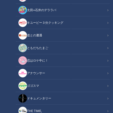
太田×石井のデララバ
キユーピー３分クッキング
CBCテレビ『地名しりとり』
道との遭遇
この記事の画像
（全6枚）
ともだちたまご
恋はロケ中に！
アナウンサー
ゴゴスマ
ドキュメンタリー
THE TIME,