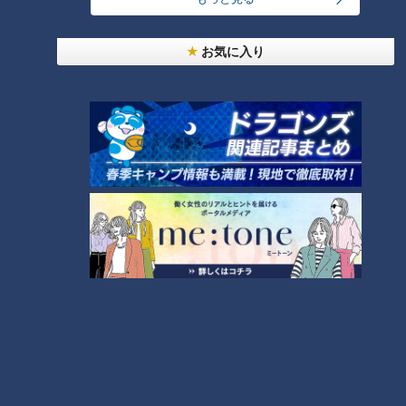
RANKING
24時間
週間
月間
お気に入り
ＣＢＣ小川実桜アナ、呪術廻戦展で痛感した「自分
に一番遠い職業」
大学のサークルで増える？複数のスポーツを融合さ
せた「ピックルボール」
友廣アナの自転車旅｜愛知・蒲郡市へ！三河湾ぐる
っと125kmの自転車旅！【チャント！特集】
1
3
「人を狂わせる魅力がある」道マニア・鹿取茂雄が
惚れ込んだレンガの橋梁とは？未公開の道3選
4