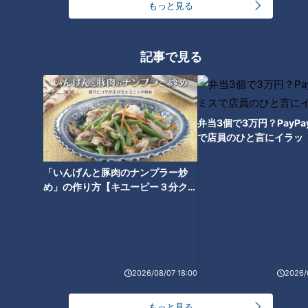
もっと見る
記事で見る
7ORDER長妻怜央の地名しりと
りがスタート！ 約20年前に挑戦
したワッキーもサプライズ登
場！
弁当3個で3万円？PayP
で店員のひと言にイラッ
「いんげんと豚肉のナンプラー炒
め」の作り方【キユーピー３分クッ
キング】
2026/08/07 18:00
2026/
ランキング
もっと見る