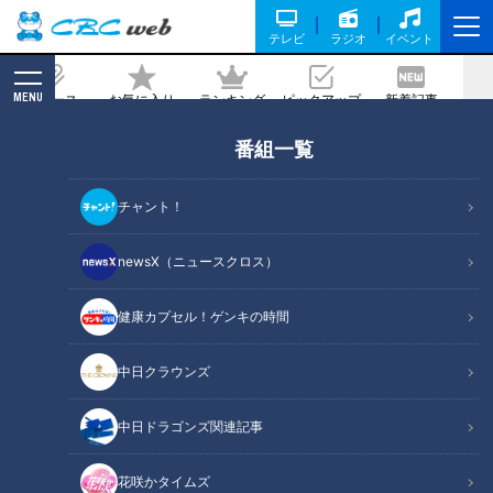
テレビ
ラジオ
イベント
MENU
ニュース
お気に入り
ランキング
ピックアップ
新着記事
CBC MAGAZINE
番組一覧
地名しりとりでビッグチャンス到来！？
極上の「うな重」を食べて向かった次の
チャント！
目的地とは
newsX（ニュースクロス）
記事に戻る
健康カプセル！ゲンキの時間
中日クラウンズ
中日ドラゴンズ関連記事
花咲かタイムズ