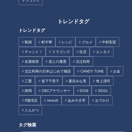
店の純とんこつラーメンも！東
ドラゴンズ
べられる！？ 岐阜県土岐市のお
海エリアの新店で楽しめる“極上
値打ちグルメ＆施設をご紹介
の一杯”とは
トレンドタグ
トレンドタグ
今がチャンス！高級魚「キン
動画
町中華
レシピ
グルメ
中村彩賀
キ」が値下がり中！
チャント！
ドラゴンズ
生活
エンタメ
地元民が大絶賛！？三重県桑名
友廣南実
道との遭遇
北辻利寿
市の隠れた名店『新城』で味わ
う木曽三川うなぎのひつまぶし
北辻利寿の日本はじめて物語
CANDY TUNE
お金
加藤愛が愛されフードを徹底調
タグ
三重
坂下千里子
夏目みな美
角上清司
査
静岡
CBCアナウンサー
DCM
SDGs
エンタメ
7ORDER
地名しりとり
長妻怜央
if珈琲店
newsX
あみやき亭
おでかけ
とんかつ
オススメ関連コンテンツ
タグ検索