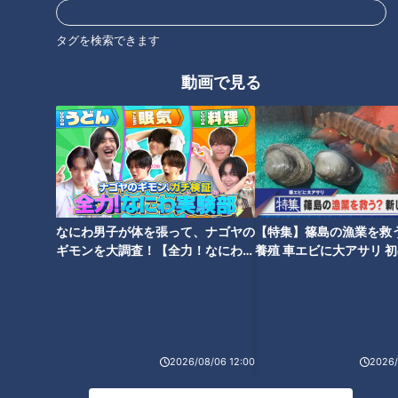
タグを検索できます
動画で見る
東海3県へ近づけるのか！？群
地名しりとりの旅、ついに3つ
馬県の「草津温泉」で地名しり
のゴールの1か所目を達成！？
とり旅の疲れをリフレッシュ
「が」の地名で喜び爆発！
なにわ男子が体を張って、ナゴヤの
【特集】篠島の漁業を救
ギモンを大調査！【全力！なにわ実
養殖 車エビに大アサリ 
験部～ナゴヤのギモン、ガチ検証
【newsX】
～】
地名しりとりの旅！クリアの地
恐れていた「大分ループ」に突
「愛知県蒲郡」を満喫 続けて岐
入！？ 「地名しりとり」の相手
阜・三重も連続クリアなる
探しにも大苦戦！ 作戦変更でゴ
か！？
ールなるか
2026/08/06 12:00
2026/