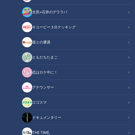
太田×石井のデララバ
キユーピー３分クッキング
CBCテレビ『地名しりとり』
道との遭遇
この記事の画像
（全6枚）
ともだちたまご
恋はロケ中に！
アナウンサー
ゴゴスマ
ドキュメンタリー
THE TIME,