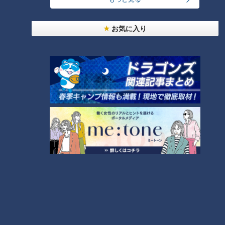
RANKING
24時間
週間
月間
お気に入り
友廣アナの自転車旅｜愛知・蒲郡市へ！三河湾ぐる
っと125kmの自転車旅！【チャント！特集】
1
コスプレサミット、ワクワクさん、アジア大会楽
曲…愛知県の話題あれこれ
美味しさと栄養、ダブルでアップ！とうもろこしの
バター醤油炊き込みご飯
【全力！なにわ実験部～ナゴヤのギモン、ガチ検証
～】にんじんプリン
4
2