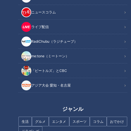
記事に戻る
ニュースコラム
この記事を見たあなたへのおすすめ
ライブ配信
RadiChubu（ラジチューブ）
me:tone（ミートーン）
焼豚が24枚のった“スタミナ系
“はみ出る海鮮丼”がお値打ちす
「ビートルズ」とCBC
ラーメン”！？夏に食べたい冷た
ぎる！？日替わりパンが食べ放
いラーメンも 東海エリアの新店
題の店も 愛知県名古屋市のお値
アジア大会 愛知・名古屋
で楽しめる“極上の一杯”とは
打ちグルメを調査
ジャンル
生活
グルメ
エンタメ
スポーツ
コラム
おでかけ
麺が主役の“TKM”！？東海初出
550円で豪華なモーニングが食