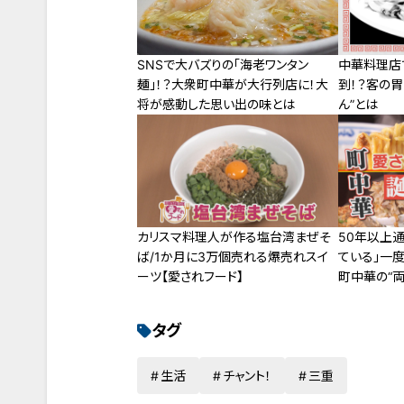
SNSで大バズりの「海老ワンタン
中華料理店
麺」！？大衆町中華が大行列店に！大
到！？客の
将が感動した思い出の味とは
ん”とは
カリスマ料理人が作る塩台湾まぜそ
50年以上通
ば/1か月に3万個売れる爆売れスイ
ている」一
ーツ【愛されフード】
町中華の“
タグ
生活
チャント！
三重