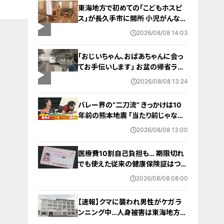
東海地方で初めての「こどもホスピ
ス」が長久手市に開所 小児がんなど
重い病気の子どもと家族を支える施
2026/08/08 14:03
設 利用料は無料 愛知の「長久手の
おうち」
「おじいちゃん、おばあちゃんに会っ
てお手伝いします」 お盆の帰省ラッ
シュが本格化 東海道新幹線下りがピ
2026/08/08 13:24
ーク 名古屋駅も家族連れらで朝から
混雑
バレー界の“二刀流” きっかけは10
年前の熊本地震 ｢当たり前じゃなか
った｣ オフシーズンゼロの過酷スケ
2026/08/08 13:00
ジュール 異例の道を進むワケ【アジ
ア大会 愛知･名古屋2026】
医療費10割自己負担も… 期限切れ
でも使えた従来の健康保険証はつい
に終了 8月以降起こりうるマイナ保
2026/08/08 08:00
険証の“落とし穴” 注意すべき2つの
有効期限
【速報】クマに襲われ男性がケガ ラ
ンニング中…人身被害は東海地方で
今シーズン初めて 岐阜県高山市