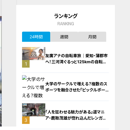
ランキング
RANKING
24時間
週間
月間
友廣アナの自転車旅｜愛知・蒲郡市
へ！三河湾ぐるっと125kmの自転車
1
旅！【チャント！特集】
大学のサークルで増える？複数のス
ポーツを融合させた「ピックルボー
ル」
「人を狂わせる魅力がある」道マニ
ア・鹿取茂雄が惚れ込んだレンガの
3
橋梁とは？未公開の道3選