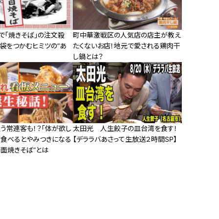
で「焼きそば」の注文殺
町中華激戦区の人気店の店主が教え
胃袋をつかむヒミツの“あ
たくないお店！地元で愛される鶏肉干
し鍋とは？
う常連客も！？「体が欲し
太田光 人生餃子の皿台湾を食す！
度食べるとやみつきになる
【デララバあさって生放送２時間SP】
両面焼きそば”とは