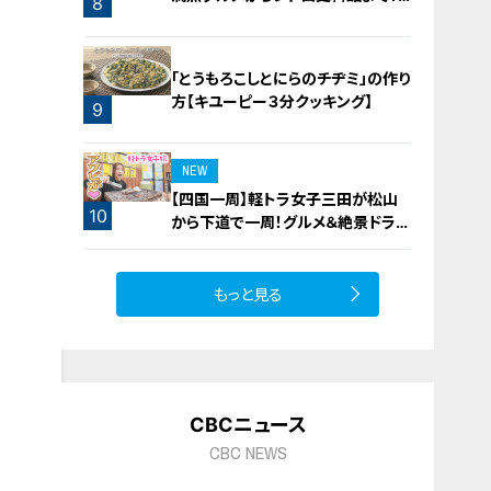
8
愛知・東海市の感動スポット3選
「とうもろこしとにらのチヂミ」の作り
方【キユーピー３分クッキング】
9
NEW
【四国一周】軽トラ女子三田が松山
10
から下道で一周！グルメ＆絶景ドライ
ブ⑳
もっと見る
CBCニュース
CBC NEWS