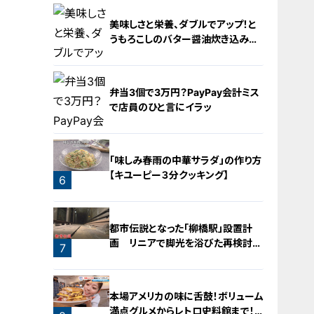
2
美味しさと栄養、ダブルでアップ！と
うもろこしのバター醤油炊き込みご
飯
弁当3個で3万円？PayPay会計ミス
で店員のひと言にイラッ
4
「味しみ春雨の中華サラダ」の作り方
【キユーピー３分クッキング】
6
5
都市伝説となった「柳橋駅」設置計
画 リニアで脚光を浴びた再検討の
7
機運
本場アメリカの味に舌鼓！ボリューム
満点グルメからレトロ史料館まで！