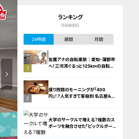
ランキング
RANKING
24時間
週間
月間
友廣アナの自転車旅｜愛知・蒲郡市
へ！三河湾ぐるっと125kmの自転車
1
旅！【チャント！特集】
盛り放題のモーニングが「400
円」！？人気すぎて客殺到 名古屋＆岐
2
阜の「激安モーニング」とは？
大学のサークルで増える？複数のス
ポーツを融合させた「ピックルボー
ル」