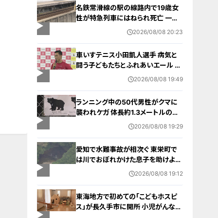
名鉄常滑線の駅の線路内で19歳女
性が特急列車にはねられ死亡 一部
区間で一時運転見合わせに お盆休
2026/08/08 20:23
みで空港へ向かう旅行客に影響 愛
知・知多市
車いすテニス小田凱人選手 病気と
闘う子どもたちとふれあいエール ス
ポーツの楽しさ伝える 名古屋・緑区
2026/08/08 19:49
ランニング中の50代男性がクマに
襲われケガ 体長約1.3メートルのツ
キノワグマに腕や足をかまれる 「つ
2026/08/08 19:29
いに出たかなという感じ」と近隣住
人 東海地方で今年度初の人身被害
愛知で水難事故が相次ぐ 東栄町で
岐阜・高山市
は川でおぼれかけた息子を助けよう
とし父親が心肺停止の状態で搬送
2026/08/08 19:12
田原市ではサーフィン中に公務員の
男性（46）がおぼれ死亡
東海地方で初めての「こどもホスピ
ス」が長久手市に開所 小児がんなど
重い病気の子どもと家族を支える施