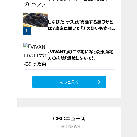
飯
しなびた「ナス」が復活する裏ワザと
は？農家に聞いた「ナス嫌いも食べ
9
られる」アイデアレシピを大公開
8
『VIVANT』のロケ地になった東海地
方の病院「爆破しないで！」
もっと見る
10
CBCニュース
CBC NEWS