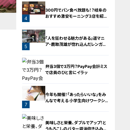
300円でパン食べ放題も！？岐阜の
おすすめ激安モーニング３店を紹
4
介！
3
「人を狂わせる魅力がある」道マニ
ア・鹿取茂雄が惚れ込んだレンガの
5
橋梁とは？未公開の道3選
弁当3個で3万円？PayPay会計ミス
で店員のひと言にイラッ
今年も開催！「あったらいいな」をみ
んなで考える 小学生向けワークショ
7
ップを大府市で開催
6
美味しさと栄養、ダブルでアップ！と
うもろこしのバター醤油炊き込みご