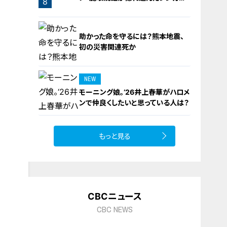
7
8
橋梁とは？未公開の道3選
助かった命を守るには？熊本地震、
初の災害関連死か
NEW
モーニング娘。‘26井上春華がハロメ
9
ンで仲良くしたいと思っている人は？
もっと見る
10
CBCニュース
CBC NEWS