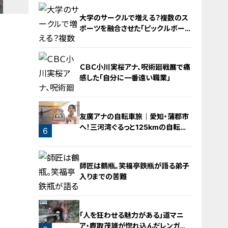
大学のサークルで増える？複数のス
ポーツを融合させた「ピックルボー
ル」
ＣＢＣ小川実桜アナ、呪術廻戦展で痛
感した「自分に一番遠い職業」
4
友廣アナの自転車旅｜愛知・蒲郡市
へ！三河湾ぐるっと125kmの自転車
6
旅！【チャント！特集】
5
師匠は鶴瓶。笑福亭鉄瓶が語る弟子
入りまでの苦難
「人を狂わせる魅力がある」道マニ
ア・鹿取茂雄が惚れ込んだレンガの