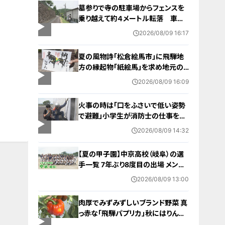
墓参りで寺の駐車場からフェンスを
乗り越えて約４メートル転落 車に
乗っていた家族３人けが 岐阜・山
2026/08/09 16:17
県市
夏の風物詩「松倉絵馬市」に飛騨地
方の縁起物「紙絵馬」を求め地元の
人や観光客が訪れる 幸せが駆け込
2026/08/09 16:09
むように
火事の時は「口をふさいで低い姿勢
で避難」小学生が消防士の仕事を体
験 三重・津市
2026/08/09 14:32
【夏の甲子園】中京高校（岐阜）の選
手一覧 7年ぶり8度目の出場 メンバ
ー・出身中学・特徴は？高校野球
2026/08/09 13:00
肉厚でみずみずしいブランド野菜 真
っ赤な「飛騨パプリカ」秋にはりんご
のように甘い 岐阜・高山市の東農