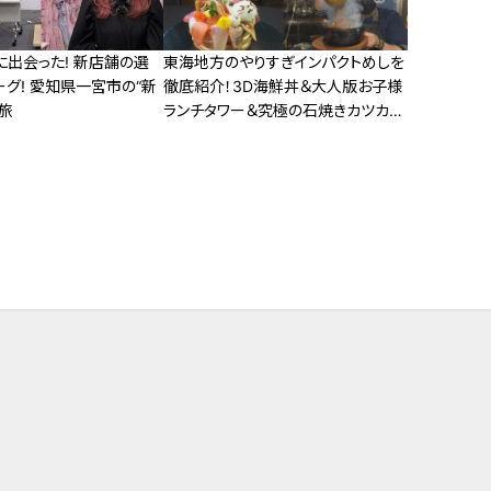
に出会った! 新店舗の選
東海地方のやりすぎインパクトめしを
グ! 愛知県一宮市の“新
徹底紹介！3D海鮮丼＆大人版お子様
旅
ランチタワー＆究極の石焼きカツカレ
ー