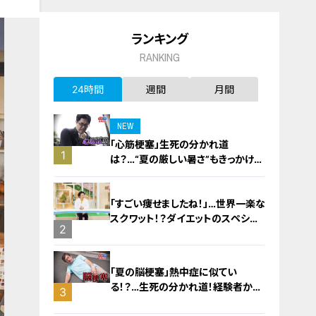
ランキング
RANKING
24時間
週間
月間
NEW
「心筋梗塞」生死の分かれ道
1
は？…“夏の厳しい暑さ”もきっかけ
に！発症前のキケンなサインと対処
法
「すごい痩せましたね！」…世界一楽な
スクワット！？ダイエットのスペシャ
2
リストに学ぶ「無理なくやせる方法」
「夏の脳梗塞」熱中症に似てい
る！？…生死の分かれ道！経験者から
3
学ぶ“発症時の身体の異変”