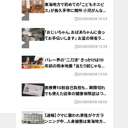
東海地方で初めての「こどもホスピ
ス」が長久手市に開所 小児がんなど
重い病気の子どもと家族を支える施
2026/08/08 14:03
設 利用料は無料 愛知の「長久手の
おうち」
「おじいちゃん、おばあちゃんに会っ
てお手伝いします」 お盆の帰省ラッ
シュが本格化 東海道新幹線下りがピ
2026/08/08 13:24
ーク 名古屋駅も家族連れらで朝から
混雑
バレー界の“二刀流” きっかけは10
年前の熊本地震 ｢当たり前じゃなか
った｣ オフシーズンゼロの過酷スケ
2026/08/08 13:00
ジュール 異例の道を進むワケ【アジ
ア大会 愛知･名古屋2026】
医療費10割自己負担も… 期限切れ
でも使えた従来の健康保険証はつい
に終了 8月以降起こりうるマイナ保
2026/08/08 08:00
険証の“落とし穴” 注意すべき2つの
有効期限
【速報】クマに襲われ男性がケガ ラ
ンニング中…人身被害は東海地方で
今シーズン初めて 岐阜県高山市