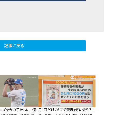
記事に戻る
ゴンズを今の子たちに…優
月1回だけの「プチ贅沢」何に使う？コ