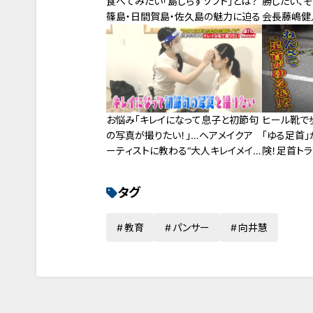
食べてみたい「島しらすソフト」とは？
勝したい、そ
篠島・日間賀島・佐久島の魅力に迫る
会長藤嶋健
お悩み「キレイになって息子と初節句
ヒール靴で
の写真が撮りたい！」…ヘアメイクア
「ゆる足首」
ーティストに教わる“大人キレイメイ
険！足首ト
ク”！
タグ
教育
パンサー
向井慧