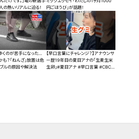
んだけです。」竜の新選手
ミックエッセイ「わたしの1ヶ月1000
人の熱いリアルに迫る！
円ごほうび」が話題！
歩くのが苦手になった…
【早口言葉にチャレンジ？】アナウンサ
かも？「ねんざ」放置は危
ー歴19年目の夏目アナの「生麦生米
ラブルの原因や解決法
生卵」#夏目アナ #早口言葉 #CBC5
チャン春祭り #みてちょてれび #アナ
ウンサー