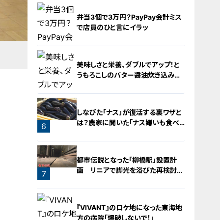
2
弁当3個で3万円？PayPay会計ミス
で店員のひと言にイラッ
！
美味しさと栄養、ダブルでアップ！と
うもろこしのバター醤油炊き込みご
飯
4
しなびた「ナス」が復活する裏ワザと
は？農家に聞いた「ナス嫌いも食べ
6
られる」アイデアレシピを大公開
5
都市伝説となった「柳橋駅」設置計
画 リニアで脚光を浴びた再検討の
7
機運
『VIVANT』のロケ地になった東海地
方の病院「爆破しないで！」