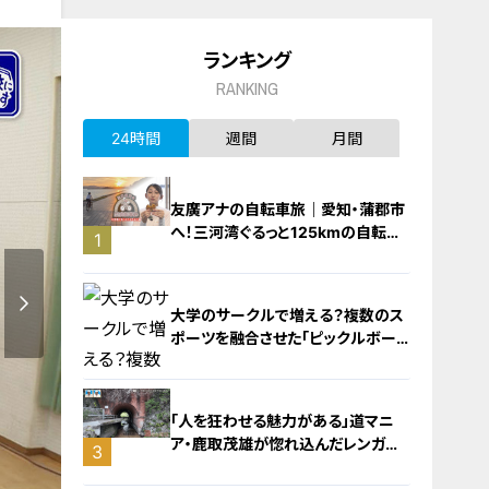
ランキング
RANKING
24時間
週間
月間
友廣アナの自転車旅｜愛知・蒲郡市
へ！三河湾ぐるっと125kmの自転車
1
旅！【チャント！特集】
大学のサークルで増える？複数のス
ポーツを融合させた「ピックルボー
ル」
「人を狂わせる魅力がある」道マニ
ア・鹿取茂雄が惚れ込んだレンガの
3
橋梁とは？未公開の道3選