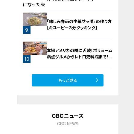
「味しみ春雨の中華サラダ」の作り方
【キユーピー３分クッキング】
9
8
本場アメリカの味に舌鼓！ボリューム
満点グルメからレトロ史料館まで！
10
愛知・東海市の感動スポット3選
もっと見る
CBCニュース
CBC NEWS