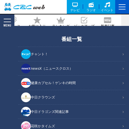
テレビ
ラジオ
イベント
MENU
ニュース
お気に入り
ランキング
ピックアップ
新着記事
CBC MAGAZINE
番組一覧
「最高にうまうまパラダイス」業務スー
パーマスター直伝！業務スーパー食材の
チャント！
カンタン大変身レシピ
newsX（ニュースクロス）
記事に戻る
健康カプセル！ゲンキの時間
中日クラウンズ
中日ドラゴンズ関連記事
花咲かタイムズ