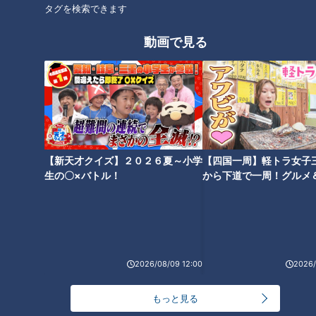
タグを検索できます
のおすすめカフェメニュー
東海地方のやりすぎインパクト
めしを徹底紹介！3D海鮮丼＆大
動画で見る
人版お子様ランチタワー＆究極
の石焼きカツカレー
タグ
グルメ
ガンバレルーヤ
【新天才クイズ】２０２６夏～小学
【四国一周】軽トラ女子
生の〇×バトル！
から下道で一周！グルメ
イブ⑳
2026/08/09 12:00
2026/
もっと見る