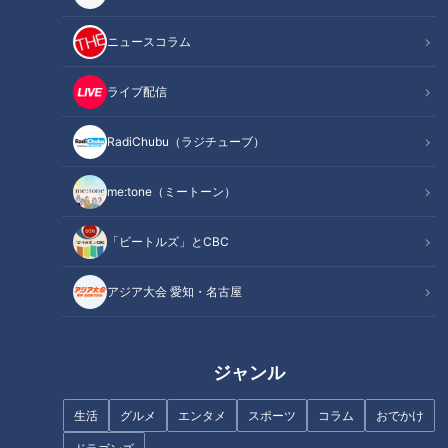
ニュースコラム
ライブ配信
RadiChubu（ラジチューブ）
me:tone（ミートーン）
「ビートルズ」とCBC
記事に戻る
アジア大会 愛知・名古屋
この記事を見たあなたへのおすすめ
ジャンル
生活
グルメ
エンタメ
スポーツ
コラム
おでかけ