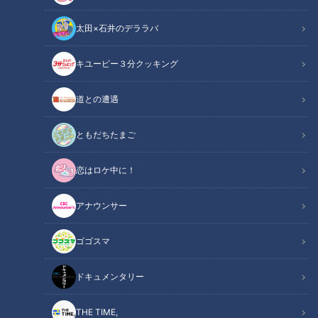
太田×石井のデララバ
キユーピー３分クッキング
道との遭遇
この記事の画像
（全17枚）
ともだちたまご
恋はロケ中に！
アナウンサー
ゴゴスマ
ドキュメンタリー
THE TIME,