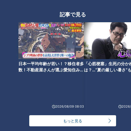
記事で見る
ランキング
RANKING
24時間
週間
月間
NEW
日本一平均年齢が若い！？移住者多
「心筋梗塞」生死の分か
「心筋梗塞」生死の分かれ道は？…“夏の厳しい暑
数！不動産屋さんが選ぶ愛知住みた
は？…“夏の厳しい暑さ”
1
さ”もきっかけに！発症前のキケンなサインと対処
い街ランキング1位は？
に！発症前のキケンなサ
法
法
「すごい痩せましたね！」…世界一楽なスクワッ
ト！？ダイエットのスペシャリストに学ぶ「無理な
2
くやせる方法」
2026/08/09 08:03
2026/
「夏の脳梗塞」熱中症に似ている！？…生死の分か
もっと見る
れ道！経験者から学ぶ“発症時の身体の異変”
3