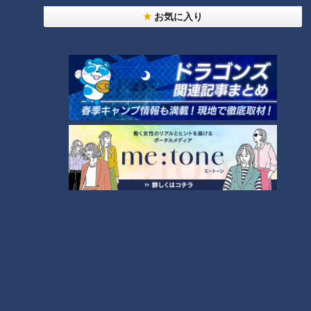
お気に入り
ＣＢＣ小川実桜アナ、呪術廻戦展で痛感した「自分
に一番遠い職業」
大学のサークルで増える？複数のスポーツを融合さ
せた「ピックルボール」
助かった命を守るには？熊本地震、初の災害関連死
か
4
友廣アナの自転車旅｜愛知・蒲郡市へ！三河湾ぐる
っと125kmの自転車旅！【チャント！特集】
7
5
6
「人を狂わせる魅力がある」道マニア・鹿取茂雄が
惚れ込んだレンガの橋梁とは？未公開の道3選
8