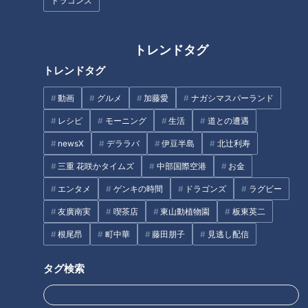
ドラゴンズ
農産物のプロが教える「世界一
おいしい野菜の食べ方」！JA全
トレンドタグ
岐阜県高山市の愛されフード
農広報部が「レシピ本」発売！
トレンドタグ
『あげづけ』を調査！ 焼くだ
けおあげの超！時短料理 アレ
動画
グルメ
加藤愛
ナガシマスパーランド
ンジで広がる家庭の味
レシピ
モーニング
生活
道との遭遇
newsX
デララバ
伊豆半島
北辻利寿
足の裏から健康に！注目のエク
ササイズ「トーガ」
三重 花咲かタイムズ
中部国際空港
お金
エンタメ
ゲンキの時間
ドラゴンズ
ラグビー
超一流シェフのガチ審査！人気
企画スイーツジャッジ！【花咲
友廣南実
喫茶店
東山動植物園
板東英二
かタイムズ】
根尾昂
町中華
藤田朋子
見逃し配信
タグ検索
紺野ぶるまが厳選！チェーン店