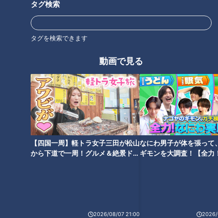
る“明日”
タグ検索
タグ
タグを検索できます
グルメ
おでかけ
副島淳
動画で見る
【四国一周】軽トラ女子三田が松山
なにわ男子が体を張って
から下道で一周！グルメ＆絶景ドラ
ギモンを大調査！【全力
イブ⑳
験部～ナゴヤのギモン、
～】
2026/08/07 21:00
2026/