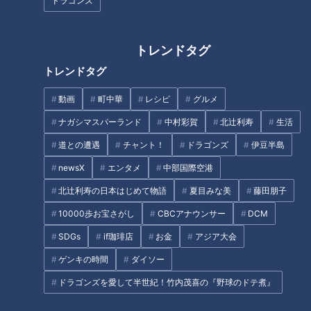
ドラゴンズ
びせんべいの里」が運営する産
グルメをご紹介！
直も…無料スポットからスグ行
ける最新“産直市場”とは
トレンドタグ
トレンドタグ
こどもの目線でこどもを知ろ
動画
町中華
レシピ
グルメ
う！名古屋で「もっと！こども
ほぼ三重・津市だけ愛されフー
ナガシマスパーランド
中村彩賀
北辻利寿
生活
の視展」開催中
ド『はんぺい』をいただきま
道との遭遇
チャント！
ドラゴンズ
伊豆半島
す！【チャント！】
newsX
エンタメ
中部国際空港
北辻利寿の日本はじめて物語
夏目みな美
藤田朋子
10000歩お宝さがし
CBCアナウンサー
DCM
SDGs
if珈琲店
お金
アジア大会
寒いのに大行列ができている名
ゲンキの時間
ダイソー
古屋のグルメ店。取材してわか
名古屋の街はこう姿を変える！
ドラゴンズを愛して半世紀！竹内茂喜の『野球のドテ煮』
った並びたくなる理由とは！
名古屋駅と栄地区の再開発に見