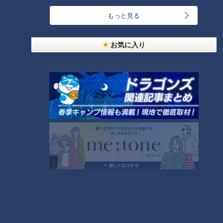
もっと見る
急逝木下雄がハマの夜空に降らせた涙雨 侍・井端
コーチが今だから明かす“ドラ大野雄起用法”秘話
5
お気に入り
日本シリーズのＭＶＰ中村紀洋～ドラゴンズ立浪新
政権コーチ列伝（3）
6
ルーキー捕手・石伊雄太に球界が注目！優勝と共に
輝いた竜のキャッチャー列伝
7
【道マニア】新潟・古代から日本海側を支えてきた
「北国街道」【道との遭遇】
8
大学のサークルで増える？複数のスポーツを融合さ
せた「ピックルボール」