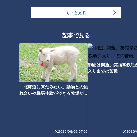
ランキング
もっと見る
RANKING
24時間
週間
月間
記事で見る
ゴスペラーズ酒井雄二が語る、音頭とあんこの魅力
師匠は鶴瓶。笑福亭鉄瓶
入りまでの苦難
中村彩賀の10000歩お宝さがし｜グルメ＆名所！
雨の三重・四日市市でお宝探し【チャント！特集】
2
「北海道に来たみたい」動物との触
1
れ合いや乗馬体験ができる牧場がオ
ススメ！不動産屋さんが住みたい街
「豆腐と天かすの卵とじ丼」の作り方【キユーピー
とは
３分クッキング】
3
汗をかかないと熱中症のリスクあり！汗をかきにく
2026/08/08 07:03
2026/
い人はどうしたらいいの？
4