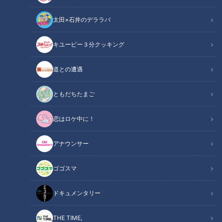
太田×石井のデララバ
キユーピー３分クッキング
道との遭遇
この記事の画像
（全16枚）
ともだちたまご
恋はロケ中に！
アナウンサー
ゴゴスマ
ドキュメンタリー
THE TIME,