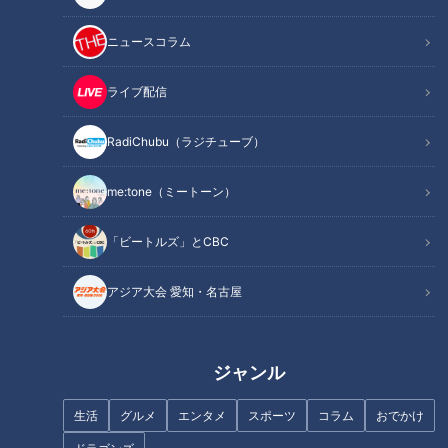
ニュースコラム
ライブ配信
RadiChubu（ラジチューブ）
me:tone（ミートーン）
記事に戻る
「ビートルズ」とCBC
この記事を見たあなたへのおすすめ
アジア大会 愛知・名古屋
ジャンル
生活
グルメ
エンタメ
スポーツ
コラム
おでかけ
一日遊べる「HASUパーク」が
一杯100円の「きしめん」
愛知・愛西市にオープン！「え
も！？愛知・常滑市のお値打ち