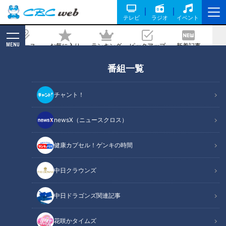
テレビ
ラジオ
イベント
MENU
ニュース
お気に入り
ランキング
ピックアップ
新着記事
CBC MAGAZINE
番組一覧
ホルモンカレーにカルビ、テールスー
プ…パワーみなぎる和牛グルメに大満
チャント！
足！愛知県愛西市の一番おいしいものを
探す旅
newsX（ニュースクロス）
健康カプセル！ゲンキの時間
記事に戻る
中日クラウンズ
中日ドラゴンズ関連記事
花咲かタイムズ