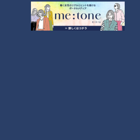
もっと見る
CBCニュース
CBC NEWS
【速報】クマに襲われ男性がケガ ランニング中…人
身被害は東海地方で今シーズン初めて 岐阜県高山
市
2026/08/07 21:20
山中に女性2人の遺体を遺棄した罪 検察は36歳女に
懲役3年を求刑 ｢遺棄時に近くに居続けたこと自体
が重要な寄与｣ 女は｢黙秘します｣弁護側は無罪主張
2026/08/07 20:10
【お盆の渋滞発生予測】NEXCO中日本 最大45キロ
の渋滞が見込まれる区間も… 中央道・東名・新東
名・東名阪道・伊勢湾岸道・北陸道など 一覧 （8月
2026/08/07 19:48
7日～16日）
名鉄バスが運賃値上げを申請 初乗り210円→230円
に 認められれば12月から全路線で平均1割程度の値