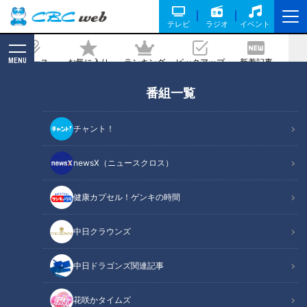
テレビ
ラジオ
イベント
MENU
ニュース
お気に入り
ランキング
ピックアップ
新着記事
CBC MAGAZINE
番組一覧
松阪牛『上カルビ重』に山盛り『海鮮
丼』！ボリューム満点＆衝撃の激安丼を
チャント！
ご紹介！
newsX（ニュースクロス）
記事に戻る
健康カプセル！ゲンキの時間
中日クラウンズ
中日ドラゴンズ関連記事
花咲かタイムズ