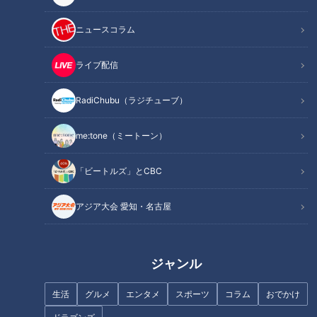
ニュースコラム
ライブ配信
RadiChubu（ラジチューブ）
記事に戻る
me:tone（ミートーン）
この記事を見たあなたへのおすすめ
「ビートルズ」とCBC
アジア大会 愛知・名古屋
ジャンル
東海地方のやりすぎインパクト
ご飯がすすむローカルフード
めしを徹底紹介！3D海鮮丼＆大
「鶏ちゃん」に、釣れたてのア
生活
グルメ
エンタメ
スポーツ
コラム
おでかけ
人版お子様ランチタワー＆究極
ユ！岐阜県東白川村でなりゆき