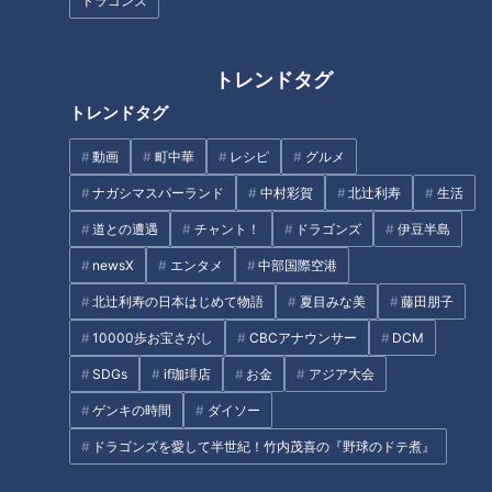
ドラゴンズ
の石焼きカツカレー
グルメ旅
トレンドタグ
トレンドタグ
“はみ出る海鮮丼”がお値打ちす
動画
町中華
レシピ
グルメ
まかないから看板メニュー
ぎる！？日替わりパンが食べ放
に！？オイスターソース×ショ
ナガシマスパーランド
中村彩賀
北辻利寿
生活
題の店も 愛知県名古屋市のお値
ウガがうますぎる！春日井の町
打ちグルメを調査
道との遭遇
チャント！
ドラゴンズ
伊豆半島
中華「仙楽」名物“ハオユー麺”
newsX
エンタメ
中部国際空港
北辻利寿の日本はじめて物語
夏目みな美
藤田朋子
10000歩お宝さがし
CBCアナウンサー
DCM
ウナギのタレでみたらし団子!?
SDGs
if珈琲店
お金
アジア大会
甘みたっぷりでやみつき！チヂ
浜名湖の新グルメ!
ミ・ギョーザ・丼ものまで！？
ゲンキの時間
ダイソー
ネギが主役の簡単＆ヘルシーレ
ドラゴンズを愛して半世紀！竹内茂喜の『野球のドテ煮』
シピ
タグ