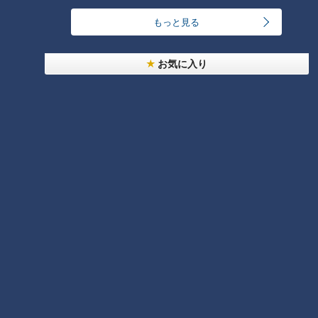
コーチが今だから明かす“ドラ大野雄起用法”秘話
5
もっと見る
日本シリーズのＭＶＰ中村紀洋～ドラゴンズ立浪新
お気に入り
政権コーチ列伝（3）
6
ルーキー捕手・石伊雄太に球界が注目！優勝と共に
輝いた竜のキャッチャー列伝
7
【道マニア】新潟・古代から日本海側を支えてきた
「北国街道」【道との遭遇】
8
大学のサークルで増える？複数のスポーツを融合さ
せた「ピックルボール」
9