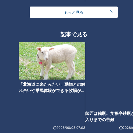
24時間
週間
月間
もっと見る
ゴスペラーズ酒井雄二が語る、音頭とあんこの魅力
記事で見る
1
中村彩賀の10000歩お宝さがし｜グルメ＆名所！
雨の三重・四日市市でお宝探し【チャント！特集】
2
「豆腐と天かすの卵とじ丼」の作り方【キユーピー
「北海道に来たみたい」動物との触
３分クッキング】
3
れ合いや乗馬体験ができる牧場がオ
ススメ！不動産屋さんが住みたい街
とは
汗をかかないと熱中症のリスクあり！汗をかきにく
い人はどうしたらいいの？
師匠は鶴瓶。笑福亭鉄瓶
4
入りまでの苦難
2026/08/08 07:03
2026/
急逝木下雄がハマの夜空に降らせた涙雨 侍・井端