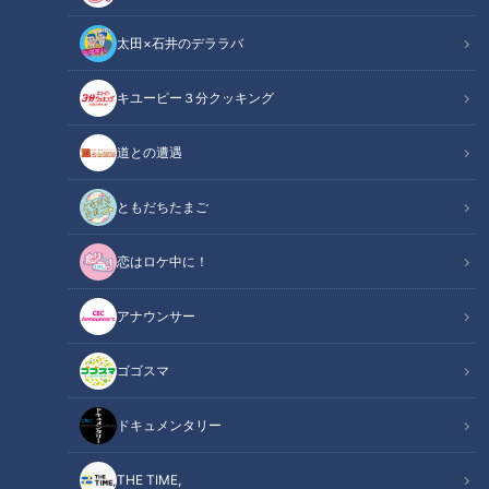
太田×石井のデララバ
キユーピー３分クッキング
道との遭遇
この記事の画像
（全14枚）
ともだちたまご
恋はロケ中に！
アナウンサー
ゴゴスマ
ドキュメンタリー
THE TIME,