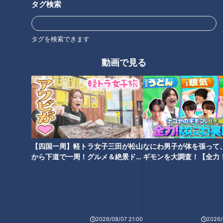
タグ検索
グルメ
おでかけ
チャント！
タグを検索できます
動画で見る
【四国一周】軽トラ女子三田が松山
なにわ男子が体を張って
から下道で一周！グルメ＆絶景ドラ
ギモンを大調査！【全力
イブ⑳
験部～ナゴヤのギモン、
～】
ランキング
RANKING
2026/08/07 21:00
2026/