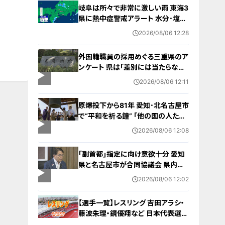
岐阜は所々で非常に激しい雨 東海3
県に熱中症警戒アラート 水分･塩分
補給など対策を 愛知･名古屋･岐阜･
2026/08/06 12:28
三重の天気予報（8/6 昼）
外国籍職員の採用めぐる三重県のア
ンケート 県は｢差別には当たらない｣
と示す方針 諮問機関は｢差別にあた
2026/08/06 12:11
る｣と認定
原爆投下から81年 愛知･北名古屋市
で“平和を祈る鐘” ｢他の国の人たち
も平和になってほしい｣ 市長や地元
2026/08/06 12:08
のボーイスカウトらが黙とう
｢副首都｣指定に向け意欲十分 愛知
県と名古屋市が合同協議会 県内の
自治体トップ｢経済発展や人口対策
2026/08/06 12:02
につながる｣
【選手一覧】レスリング 吉田アラシ・
藤波朱理・鏡優翔など 日本代表選手
【アジア大会 愛知･名古屋 2026】