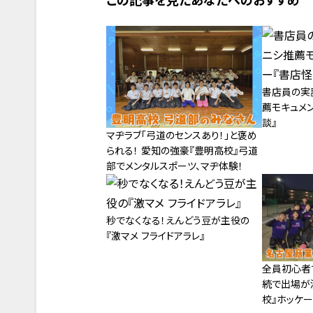
この記事を見たあなたへのおすすめ
書店員の実
薦モキュメ
談』
マヂラブ「弓道のセンスあり！」と褒め
られる！ 愛知の強豪『豊明高校』弓道
部でメンタルスポーツ、マヂ体験！
秒でなくなる！えんどう豆が主役の
『激マメ フライドアラレ』
全員初心者で
続で出場が
校』ホッケー