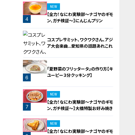
NEW
【全力！なにわ実験部～ナゴヤのギモ
4
ン、ガチ検証～】にんじんプリン
コスプレサミット、ワクワクさん、アジ
ア大会楽曲…愛知県の話題あれこれ
「夏野菜のフリッタータ」の作り方【キ
ユーピー３分クッキング】
6
5
NEW
【全力！なにわ実験部～ナゴヤのギモ
7
ン、ガチ検証～】大橋特製お好み焼き
NEW
【全力！なにわ実験部～ナゴヤのギモ