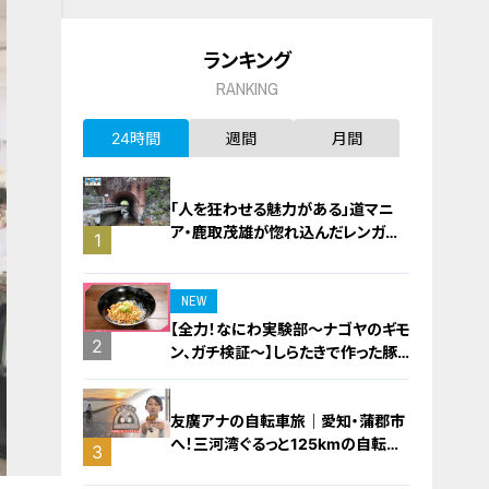
ランキング
RANKING
24時間
週間
月間
「人を狂わせる魅力がある」道マニ
ア・鹿取茂雄が惚れ込んだレンガの
1
橋梁とは？未公開の道3選
NEW
【全力！なにわ実験部～ナゴヤのギモ
2
ン、ガチ検証～】しらたきで作った豚
バラミンチの油そば
友廣アナの自転車旅｜愛知・蒲郡市
へ！三河湾ぐるっと125kmの自転車
3
旅！【チャント！特集】