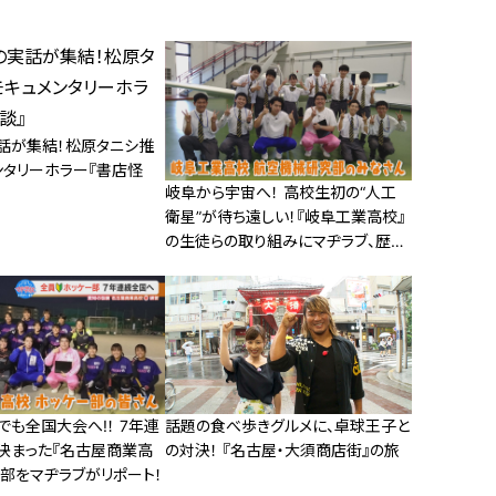
話が集結！松原タニシ推
ンタリーホラー『書店怪
岐阜から宇宙へ！ 高校生初の“人工
衛星”が待ち遠しい！『岐阜工業高校』
の生徒らの取り組みにマヂラブ、歴史
の証人か？
も全国大会へ!！ 7年連
話題の食べ歩きグルメに、卓球王子と
決まった『名古屋商業高
の対決！ 『名古屋・大須商店街』の旅
部をマヂラブがリポート！