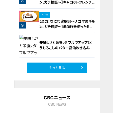
8
ン、ガチ検証～】キャロットフレンチ
ロースト
NEW
【全力！なにわ実験部～ナゴヤのギモ
9
ン、ガチ検証～】赤味噌を使ったミル
フィーユ味噌トンカツ
美味しさと栄養、ダブルでアップ！と
うもろこしのバター醤油炊き込みご
飯
もっと見る
10
CBCニュース
CBC NEWS