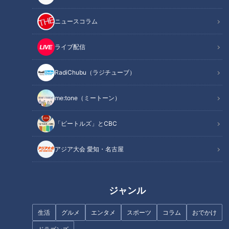
ニュースコラム
ライブ配信
RadiChubu（ラジチューブ）
me:tone（ミートーン）
「ビートルズ」とCBC
アジア大会 愛知・名古屋
ジャンル
生活
グルメ
エンタメ
スポーツ
コラム
おでかけ