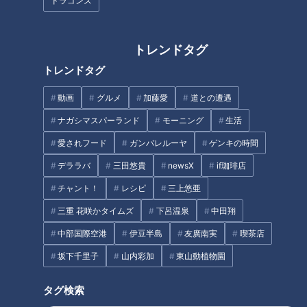
ドラゴンズ
記事に戻る
トレンドタグ
この記事を見たあなたへのおすすめ
トレンドタグ
動画
グルメ
加藤愛
道との遭遇
ナガシマスパーランド
モーニング
生活
愛されフード
ガンバレルーヤ
ゲンキの時間
デララバ
三田悠貴
newsX
if珈琲店
手洗いが楽しくなる!まるで 宝
パワーをもらいに座敷わらしの
石のようなせっけんとは!?
里へ！しかし大波乱が！？
チャント！
レシピ
三上悠亜
三重 花咲かタイムズ
下呂温泉
中田翔
中部国際空港
伊豆半島
友廣南実
喫茶店
坂下千里子
山内彩加
東山動植物園
タグ検索
ゲームクリエイター・マヂラブ