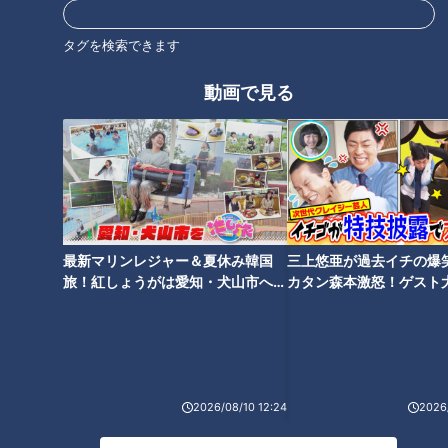
野田も脱帽！ 野田ゲーにスカ
新型コロナウイルスが沖縄の経
ウトか！？ 愛知県屈指の進学
済を直撃している！
校『滝学園』先進技術研究部に
タグを検索できます
マヂラブが向かった！
動画で見る
高齢化社会の救世主か！？ マ
命に関わる危険な「頭痛」の見
ヂラブ、介護業界を託せる高校
分け方…専門医に学ぶ！タイプ
生たちに出会う！愛知県江南市
別頭痛の対処法【ドクター 坂井
『古知野高校』福祉科
文彦】
最新マリンレジャー＆夏休み韓国
三上悠亜が過去イチの爆
旅！紅しょうがは愛知・犬山市へ
カタン森本激怒！ゲスト
【花咲かタイムズ】
【ともだちたまご】
2026/08/10 12:24
2026/