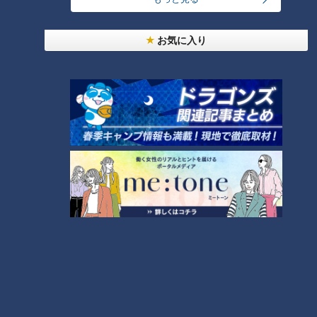
「心筋梗塞」生死の分かれ道は？…“夏の厳しい暑
さ”もきっかけに！発症前のキケンなサインと対処
3
お気に入り
法
1
友廣アナの自転車旅｜愛知・蒲郡市へ！三河湾ぐる
っと125kmの自転車旅！【チャント！特集】
4
2
売り切れ続出？「ゆかり」の坂角総本舗がサブレを
発売
本場アメリカの味に舌鼓！ボリューム満点グルメか
らレトロ史料館まで！愛知・東海市の感動スポット
6
3選
5
「人を狂わせる魅力がある」道マニア・鹿取茂雄が
惚れ込んだレンガの橋梁とは？未公開の道3選
7