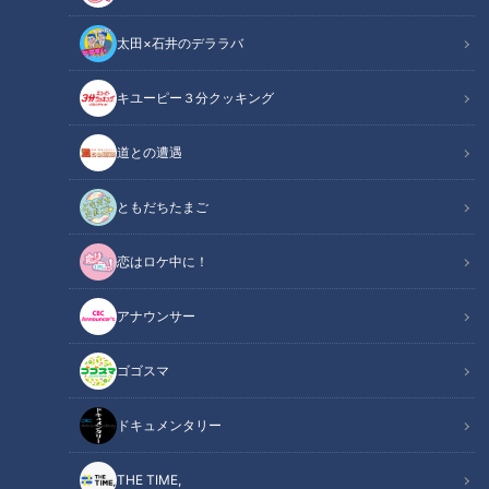
太田×石井のデララバ
キユーピー３分クッキング
道との遭遇
この記事の画像
（全28枚）
ともだちたまご
恋はロケ中に！
アナウンサー
ゴゴスマ
ドキュメンタリー
THE TIME,