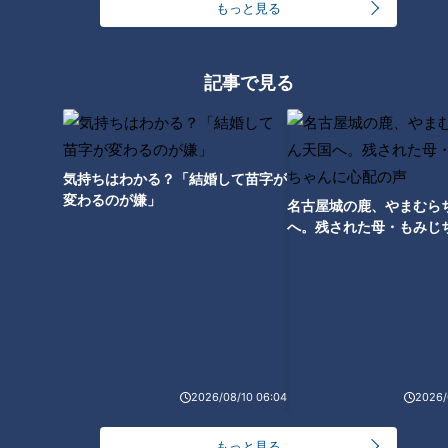
もっと見る
記事で見る
ランキング
気持ちはわかる？「結婚して苗字が
RANKING
変わるのが嫌」
名古屋城の鹿、やまむら
24時間
週間
月間
へ。残された母・もみじ
配の声
モーニング娘。‘26井上春華がハロメンで仲良くし
たいと思っている人は？
大学のサークルで増える？複数のスポーツを融合さ
せた「ピックルボール」
2026/08/10 06:04
2026/
もっと見る