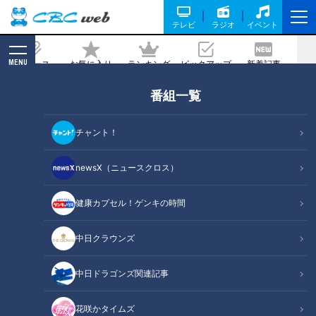
テレビ
ラジオ
イベント
MENU
ニュース
お気に入り
ランキング
ピックアップ
新着記事
CBC MAGAZINE
番組一覧
黒カビ・水垢・赤カビ…家庭のガンコな
汚れを撃退！お掃除マスターが伝授する
チャント！
簡単テクニック
newsX（ニュースクロス）
記事に戻る
健康カプセル！ゲンキの時間
中日クラウンズ
中日ドラゴンズ関連記事
花咲かタイムズ