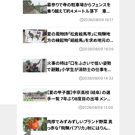
墓参りで寺の駐車場からフェンスを
乗り越えて約４メートル落下 車に
乗っていた家族３人けが 岐阜・山
2026/08/09 16:17
県市
夏の風物詩「松倉絵馬市」に飛騨地
方の縁起物「紙絵馬」を求め地元の
人や観光客が訪れる 幸せが駆け込
2026/08/09 16:09
むように
火事の時は「口をふさいで低い姿勢
で避難」小学生が消防士の仕事を体
験 三重・津市
2026/08/09 14:32
【夏の甲子園】中京高校（岐阜）の選
手一覧 7年ぶり8度目の出場 メンバ
ー・出身中学・特徴は？高校野球
2026/08/09 13:00
肉厚でみずみずしいブランド野菜 真
っ赤な「飛騨パプリカ」秋にはりんご
のように甘い 岐阜・高山市の東農