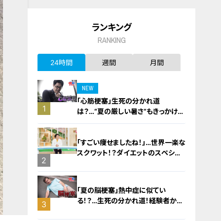
ランキング
RANKING
24時間
週間
月間
NEW
「心筋梗塞」生死の分かれ道
1
は？…“夏の厳しい暑さ”もきっかけ
に！発症前のキケンなサインと対処
法
「すごい痩せましたね！」…世界一楽な
スクワット！？ダイエットのスペシャ
2
リストに学ぶ「無理なくやせる方法」
「夏の脳梗塞」熱中症に似てい
る！？…生死の分かれ道！経験者から
3
学ぶ“発症時の身体の異変”