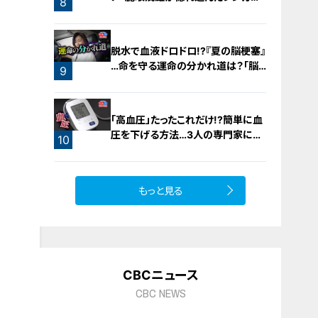
8
橋梁とは？未公開の道3選
脱水で血液ドロドロ!?『夏の脳梗塞』
…命を守る運命の分かれ道は？「脳
9
梗塞」から身を守る方法
「高血圧」たったこれだけ!?簡単に血
圧を下げる方法…3人の専門家に学
10
ぶ！今日からできる高血圧対策
もっと見る
CBCニュース
CBC NEWS