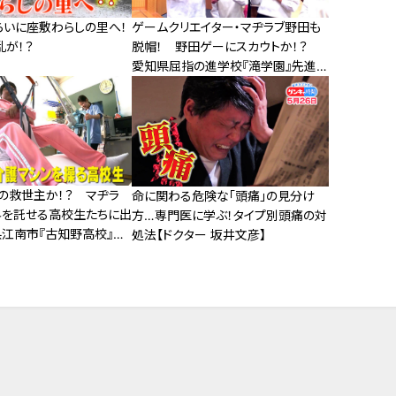
らいに座敷わらしの里へ！
ゲームクリエイター・マヂラブ野田も
乱が！？
脱帽！ 野田ゲーにスカウトか！？
愛知県屈指の進学校『滝学園』先進
技術研究部にマヂラブが向かった！
の救世主か！？ マヂラ
命に関わる危険な「頭痛」の見分け
界を託せる高校生たちに出
方…専門医に学ぶ！タイプ別頭痛の対
県江南市『古知野高校』福
処法【ドクター 坂井文彦】