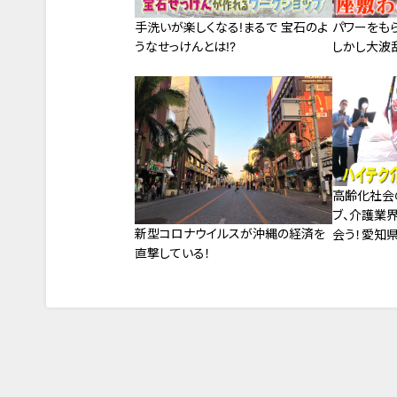
手洗いが楽しくなる!まるで 宝石のよ
パワーをも
うなせっけんとは!?
しかし大波
高齢化社会
ブ、介護業
新型コロナウイルスが沖縄の経済を
会う！愛知
直撃している！
祉科