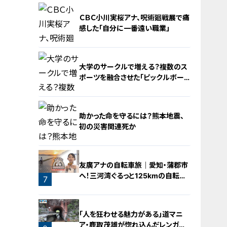
ＣＢＣ小川実桜アナ、呪術廻戦展で痛
感した「自分に一番遠い職業」
大学のサークルで増える？複数のス
ポーツを融合させた「ピックルボー
ル」
4
助かった命を守るには？熊本地震、
初の災害関連死か
5
友廣アナの自転車旅｜愛知・蒲郡市
へ！三河湾ぐるっと125kmの自転車
6
7
旅！【チャント！特集】
「人を狂わせる魅力がある」道マニ
ア・鹿取茂雄が惚れ込んだレンガの