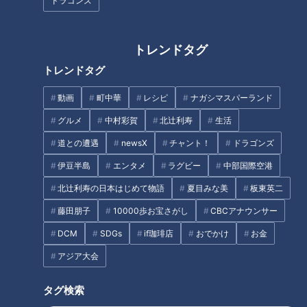
ドラゴンズ
トレンドタグ
相手は音信不通、親からは暴
18年越しの夢…サラリーマンが
トレンドタグ
力…「死にたい」“ひとり”にな
数千万円かけて宇宙旅行へ“40
動画
町中華
レシピ
ナガシマスパーランド
った妊婦を救ったもの【孤独出
兆円超”宇宙ビジネスとは
産ｰ命の瞬間】
グルメ
中村彩賀
北辻利寿
生活
道との遭遇
newsX
チャント！
ドラゴンズ
伊豆半島
エンタメ
ラグビー
中部国際空港
北辻利寿の日本はじめて物語
夏目みな美
板東英二
三上悠亜も感動「いいものを見
簡単に作れる激ウマ調味料「エ
藤田朋子
10000歩お宝さがし
CBCアナウンサー
させていただいた」“ワンちゃん
ビ油」って？個性的な“我が家
系”年下男子が覚醒！？サイコロ
流”レシピを大調査
DCM
SDGs
if珈琲店
おでかけ
お金
地獄から奇跡の大逆転
アジア大会
タグ
タグ検索
教育
パンサー
向井慧