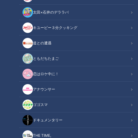
太田×石井のデララバ
キユーピー３分クッキング
高校生が東京モーターショー出展…テーマ「そうだ、月に行こう」“月で
道との遭遇
乗れる車”の出展秘話
ともだちたまご
この記事の画像
（全10枚）
恋はロケ中に！
アナウンサー
ゴゴスマ
ドキュメンタリー
THE TIME,