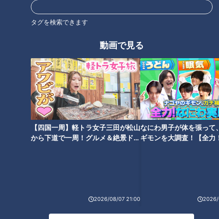
タグを検索できます
動画で見る
【四国一周】軽トラ女子三田が松山
なにわ男子が体を張って
から下道で一周！グルメ＆絶景ドラ
ギモンを大調査！【全力
イブ⑳
験部～ナゴヤのギモン、
～】
ランキング
RANKING
2026/08/07 21:00
2026/
24時間
週間
月間