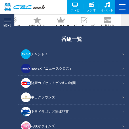
テレビ
ラジオ
イベント
MENU
ニュース
お気に入り
ランキング
ピックアップ
新着記事
CBC MAGAZINE
番組一覧
高校生が東京モーターショー出展…テー
マ「そうだ、月に行こう」“月で乗れる
チャント！
車”の出展秘話
newsX（ニュースクロス）
記事に戻る
健康カプセル！ゲンキの時間
中日クラウンズ
中日ドラゴンズ関連記事
花咲かタイムズ