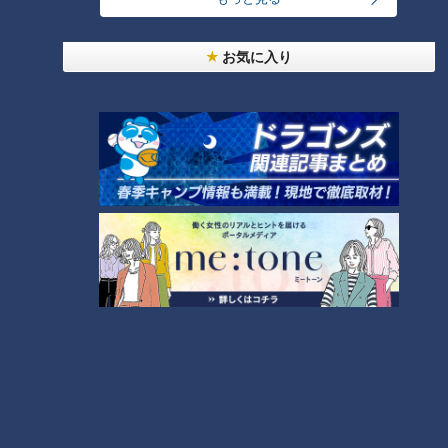
「味しみ春雨の中華サラダ」の作り方【キユーピー
お気に入り
３分クッキング】
6
4
都市伝説となった「柳橋駅」設置計画 リニアで脚
光を浴びた再検討の機運
5
7
本場アメリカの味に舌鼓！ボリューム満点グルメか
らレトロ史料館まで！愛知・東海市の感動スポット
8
3選
「とうもろこしとにらのチヂミ」の作り方【キユー
ピー３分クッキング】
9
NEW
【四国一周】軽トラ女子三田が松山から下道で一
10
周！グルメ＆絶景ドライブ⑳