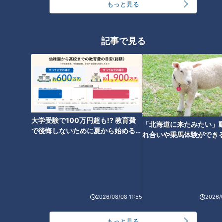
もっと見る
友廣アナの自転車旅｜愛知・蒲郡市へ！三河湾ぐる
っと125kmの自転車旅！【チャント！特集】
1
記事で見る
大学のサークルで増える？複数のスポーツを融合さ
せた「ピックルボール」
「人を狂わせる魅力がある」道マニア・鹿取茂雄が
惚れ込んだレンガの橋梁とは？未公開の道3選
大学受験で100万円超も!? 教育費
3
「北海道に来たみたい」
で後悔しないために夏から始めるお
れ合いや乗馬体験ができ
金の準備術とは
ススメ！不動産屋さんが
美味しさと栄養、ダブルでアップ！とうもろこしの
とは
バター醤油炊き込みご飯
2
2026/08/08 11:55
2026/
弁当3個で3万円？PayPay会計ミスで店員のひと言
にイラッ
もっと見る