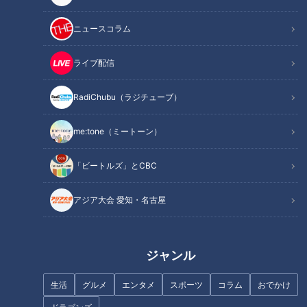
ニュースコラム
ライブ配信
記事に戻る
RadiChubu（ラジチューブ）
me:tone（ミートーン）
この記事を見たあなたへのおすすめ
「ビートルズ」とCBC
アジア大会 愛知・名古屋
私たちも患者さんのために…コ
売上が３～４倍に！？ 美女集
ジャンル
ロナ禍の中で看護師目指す“医療
団「ナゴリック」が手掛ける“若
従事者の卵たち” 高校看護科の
者に効果的に売れる仕掛け ”と
生活
グルメ
エンタメ
スポーツ
コラム
おでかけ
イマ
は？