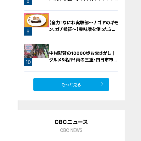
8
ロースト
7
【全力！なにわ実験部～ナゴヤのギモ
ン、ガチ検証～】赤味噌を使ったミル
9
フィーユ味噌トンカツ
中村彩賀の10000歩お宝さがし｜
グルメ＆名所！雨の三重・四日市市で
10
お宝探し【チャント！特集】
もっと見る
CBCニュース
CBC NEWS