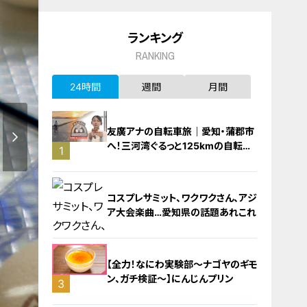
ランキング
RANKING
24時間
週間
月間
友廣アナの自転車旅｜愛知・蒲郡市
へ！三河湾ぐるっと125kmの自転車
1
旅！【チャント！特集】
コスプレサミット、ワクワクさん、アジ
ア大会楽曲…愛知県の話題あれこれ
【全力！なにわ実験部～ナゴヤのギモ
ン、ガチ検証～】にんじんプリン
3