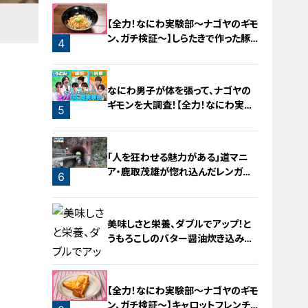
2
【全力！なにわ実験部～ナゴヤのギモ
ン、ガチ検証～】しらたきで作った豚
4
バラミンチの油そば
なにわ男子が体を張って、ナゴヤの
ギモンを大調査！【全力！なにわ実験
5
部～ナゴヤのギモン、ガチ検証～】
「人を狂わせる魅力がある」道マニ
ア・鹿取茂雄が惚れ込んだレンガの
6
橋梁とは？未公開の道3選
美味しさと栄養、ダブルでアップ！と
うもろこしのバター醤油炊き込みご
飯
【全力！なにわ実験部～ナゴヤのギモ
ン、ガチ検証～】キャロットフレンチ