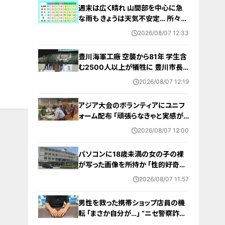
週末は広く晴れ 山間部を中心に急
な雨も きょうは天気不安定… 所々で
雨予想 愛知･名古屋･岐阜･三重の天
2026/08/07 12:33
気予報（8/7 昼）
豊川海軍工廠 空襲から81年 学生含
む2500人以上が犠牲に 豊川市長
｢恒久平和に向けて全力を尽くす｣ 平
2026/08/07 12:19
和祈念式典で誓う
アジア大会のボランティアにユニフ
ォーム配布 ｢頑張らなきゃと実感が
湧いた｣ 名古屋･中区の愛知県体育
2026/08/07 12:00
館
パソコンに18歳未満の女の子の裸
が写った画像を所持か ｢性的好奇心
を満たす目的｣ 小学校講師の38歳
2026/08/07 11:57
男を逮捕 自宅からはAIで生成したと
みられる性的画像も
男性を救った携帯ショップ店員の機
転 ｢まさか自分が…｣ “ニセ警察詐
欺”を間一髪で防ぐ 被害者が語る事