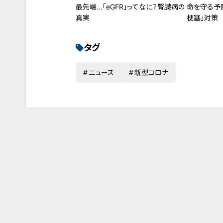
最先端...「eGFR」ってなに？腎臓病の
命を守る予
真実
梗塞」対策
タグ
ニュース
新型コロナ