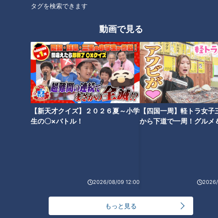
タグを検索できます
ニュース
動画で見る
【新天才クイズ】２０２６夏～小学
【四国一周】軽トラ女子
生の〇×バトル！
から下道で一周！グルメ
イブ⑳
2026/08/09 12:00
2026/
ランキング
RANKING
もっと見る