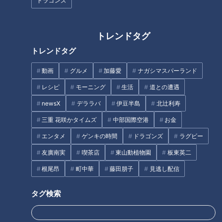
ドラゴンズ
トレンドタグ
トレンドタグ
名物のタコが取れない？海水温
「ヒートショック」家の危険ポ
動画
グルメ
加藤愛
ナガシマスパーランド
上昇で｢死活問題｣に…21歳の漁
イント…命を守る予防法は？冬
師が仕掛けるブランド化戦略
に多発「心筋梗塞」対策
レシピ
モーニング
生活
道との遭遇
newsX
デララバ
伊豆半島
北辻利寿
三重 花咲かタイムズ
中部国際空港
お金
エンタメ
ゲンキの時間
ドラゴンズ
ラグビー
友廣南実
喫茶店
東山動植物園
板東英二
「ハチ」「マダニ」秋に増
胃のトラブル「胃がん」など深
根尾昂
町中華
藤田朋子
見逃し配信
加！？危険な虫刺され…誤った
刻な病気も…胃もたれ・胃痛の
対処法で命の危険も！傷・やけ
原因と対策
タグ検索
ど「応急処置」の新常識
タグ