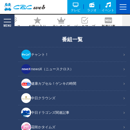
テレビ
ラジオ
イベント
MENU
ニュース
お気に入り
ランキング
ピックアップ
新着記事
CBC MAGAZINE
番組一覧
名古屋の桜の名所に危機…桜を枯らす“大
害虫“が侵入
チャント！
記事に戻る
newsX（ニュースクロス）
健康カプセル！ゲンキの時間
中日クラウンズ
中日ドラゴンズ関連記事
花咲かタイムズ