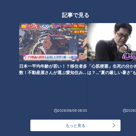
24時間
週間
月間
記事で見る
NEW
「心筋梗塞」生死の分かれ道は？…“夏の厳しい暑
1
さ”もきっかけに！発症前のキケンなサインと対処
法
「すごい痩せましたね！」…世界一楽なスクワッ
ト！？ダイエットのスペシャリストに学ぶ「無理な
2
くやせる方法」
日本一平均年齢が若い！？移住者多
「心筋梗塞」生死の分か
数！不動産屋さんが選ぶ愛知住みた
は？…“夏の厳しい暑さ”
「夏の脳梗塞」熱中症に似ている！？…生死の分か
い街ランキング1位は？
に！発症前のキケンなサ
れ道！経験者から学ぶ“発症時の身体の異変”
3
法
ＣＢＣ小川実桜アナ、呪術廻戦展で痛感した「自分
に一番遠い職業」
2026/08/09 08:03
2026/
もっと見る
大学のサークルで増える？複数のスポーツを融合さ