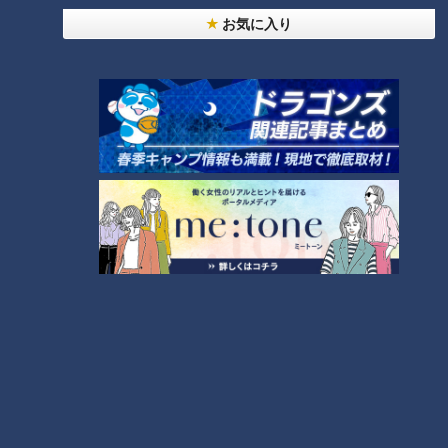
せた「ピックルボール」
お気に入り
助かった命を守るには？熊本地震、初の災害関連死
か
4
友廣アナの自転車旅｜愛知・蒲郡市へ！三河湾ぐる
っと125kmの自転車旅！【チャント！特集】
7
5
6
「人を狂わせる魅力がある」道マニア・鹿取茂雄が
惚れ込んだレンガの橋梁とは？未公開の道3選
8
脱水で血液ドロドロ!?『夏の脳梗塞』…命を守る運
命の分かれ道は？「脳梗塞」から身を守る方法
9
「高血圧」たったこれだけ!?簡単に血圧を下げる方