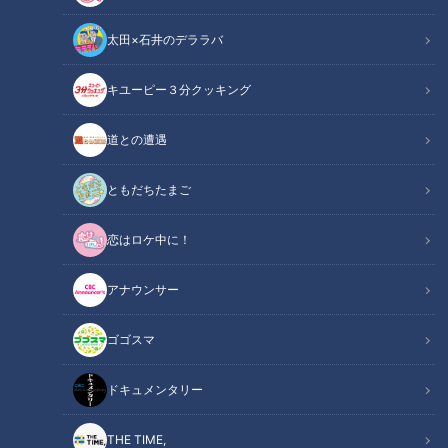
太田×石井のデララバ
キユーピー３分クッキング
この記事の画像
（全13枚）
道との遭遇
ともだちたまご
恋はロケ中に！
アナウンサー
ゴゴスマ
ドキュメンタリー
THE TIME,