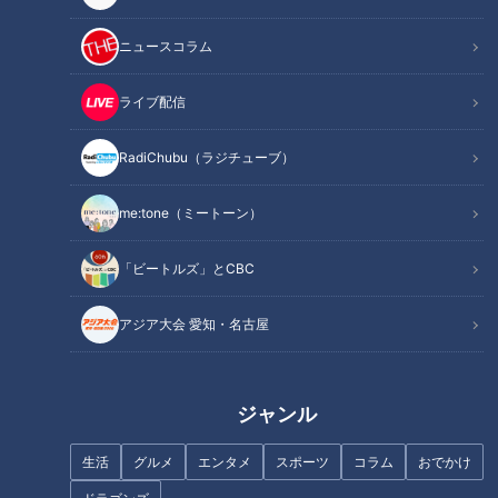
ニュースコラム
ライブ配信
RadiChubu（ラジチューブ）
記事に戻る
me:tone（ミートーン）
この記事を見たあなたへのおすすめ
「ビートルズ」とCBC
アジア大会 愛知・名古屋
実物大のゾウの像、希少サルの
引越し…愛知県のアニマルニュ
ジャンル
ース
新型コロナウイルスが沖縄の経
生活
グルメ
エンタメ
スポーツ
コラム
おでかけ
済を直撃している！