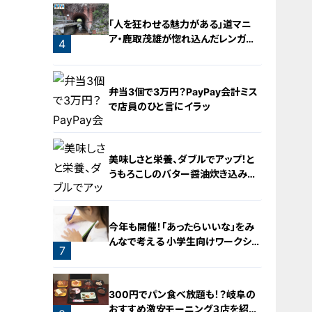
「人を狂わせる魅力がある」道マニ
ア・鹿取茂雄が惚れ込んだレンガの
4
橋梁とは？未公開の道3選
3
弁当3個で3万円？PayPay会計ミス
で店員のひと言にイラッ
美味しさと栄養、ダブルでアップ！と
うもろこしのバター醤油炊き込みご
飯
5
今年も開催！「あったらいいな」をみ
んなで考える 小学生向けワークショ
7
ップを大府市で開催
6
300円でパン食べ放題も！？岐阜の
おすすめ激安モーニング３店を紹