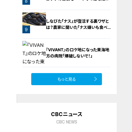
8
介！
しなびた「ナス」が復活する裏ワザと
は？農家に聞いた「ナス嫌いも食べ
9
られる」アイデアレシピを大公開
『VIVANT』のロケ地になった東海地
方の病院「爆破しないで！」
もっと見る
10
CBCニュース
CBC NEWS