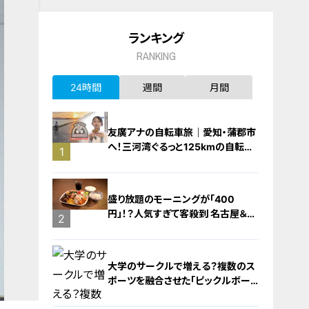
ランキング
RANKING
24時間
週間
月間
友廣アナの自転車旅｜愛知・蒲郡市
へ！三河湾ぐるっと125kmの自転車
1
旅！【チャント！特集】
盛り放題のモーニングが「400
円」！？人気すぎて客殺到 名古屋＆岐
2
阜の「激安モーニング」とは？
大学のサークルで増える？複数のス
ポーツを融合させた「ピックルボー
ル」