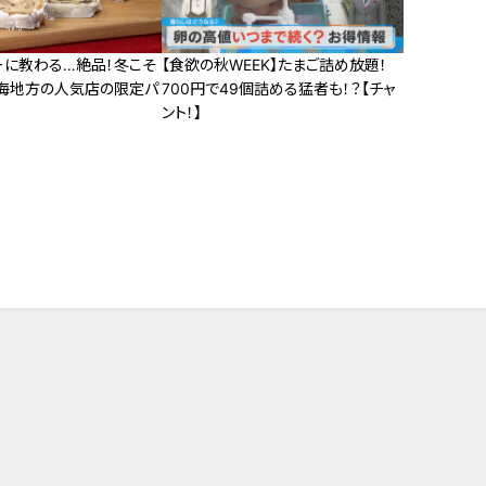
ーに教わる…絶品！冬こそ
【食欲の秋WEEK】たまご詰め放題！
海地方の人気店の限定パ
700円で49個詰める猛者も！？【チャ
ント！】