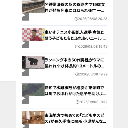
名鉄常滑線の駅の線路内で19歳女
性が特急列車にはねられ死亡 一部
区間で一時運転見合わせに お盆休
2026/08/08 20:23
みで空港へ向かう旅行客に影響 愛
知・知多市
車いすテニス小田凱人選手 病気と
闘う子どもたちとふれあいエール ス
ポーツの楽しさ伝える 名古屋・緑区
2026/08/08 19:49
ランニング中の50代男性がクマに
襲われケガ 体長約1.3メートルのツ
キノワグマに腕や足をかまれる 「つ
2026/08/08 19:29
いに出たかなという感じ」と近隣住
人 東海地方で今年度初の人身被害
愛知で水難事故が相次ぐ 東栄町で
岐阜・高山市
は川でおぼれかけた息子を助けよう
とし父親が心肺停止の状態で搬送
2026/08/08 19:12
田原市ではサーフィン中に公務員の
男性（46）がおぼれ死亡
東海地方で初めての「こどもホスピ
ス」が長久手市に開所 小児がんなど
重い病気の子どもと家族を支える施