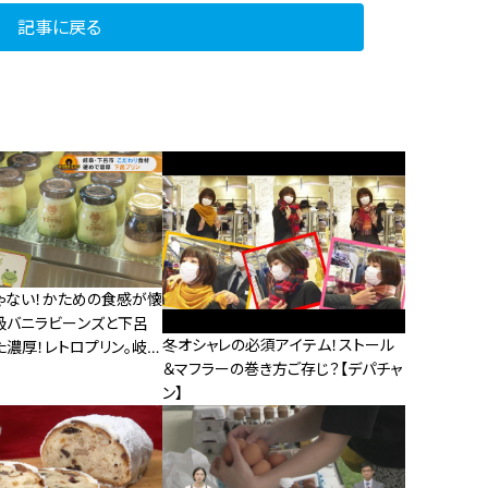
記事に戻る
ゃない！かための食感が懐
級バニラビーンズと下呂
冬オシャレの必須アイテム！ストール
た濃厚！レトロプリン。岐阜
＆マフラーの巻き方ご存じ？【デパチャ
なりゆきグルメ旅
ン】