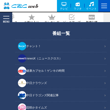
テレビ
ラジオ
イベント
MENU
ニュース
お気に入り
ランキング
ピックアップ
新着記事
CBC MAGAZINE
番組一覧
お酢どころのドリンクにお寿司、激アツ
温泉も堪能？ 人気プロレスラー棚橋弘至
チャント！
が行く『愛知県東海市』の旅
newsX（ニュースクロス）
記事に戻る
健康カプセル！ゲンキの時間
中日クラウンズ
中日ドラゴンズ関連記事
花咲かタイムズ