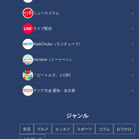
ニュースコラム
ライブ配信
RadiChubu（ラジチューブ）
me:tone（ミートーン）
記事に戻る
「ビートルズ」とCBC
アジア大会 愛知・名古屋
この記事を見たあなたへのおすすめ
ジャンル
生活
グルメ
エンタメ
スポーツ
コラム
おでかけ