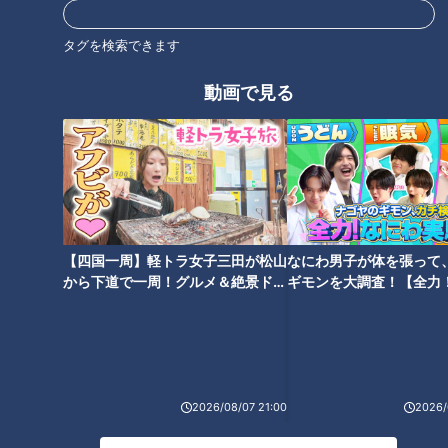
タグ
タグを検索できます
グルメ
おでかけ
チャント！
棚橋弘至
動画で見る
【四国一周】軽トラ女子三田が松山
なにわ男子が体を張って
から下道で一周！グルメ＆絶景ドラ
ギモンを大調査！【全力
イブ⑳
験部～ナゴヤのギモン、
～】
2026/08/07 21:00
2026/