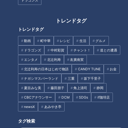
ドラゴンズ
映え～！な男が、映えづくしの
名古屋のベイエリアを満喫！名
あの街へ！ 名言・格言も連
フォロー・名台詞も飛び出した
発！？
『名古屋市港区』の旅
トレンドタグ
トレンドタグ
動画
町中華
レシピ
生活
グルメ
ドラゴンズ
中村彩賀
チャント！
道との遭遇
「もうサイコロ見たくない…」
“岡田かつ丼（両目）”とは？
エンタメ
北辻利寿
友廣南実
まさかの3連続かぶり！？イレ
ナンバーワンの男がオンリーワ
北辻利寿の日本はじめて物語
CANDY TUNE
お金
ギュラーな展開で年下男子×年
ンを食す！『愛知県知多市』の
上グラドル距離は縮まる？
旅
ナガシマスパーランド
三重
坂下千里子
夏目みな美
藤田朋子
角上清司
静岡
CBCアナウンサー
DCM
SDGs
if珈琲店
newsX
あみやき亭
ゆうまの恋ロケリベンジ！チャ
経験者が語る！夏の脳梗塞
ラ男卒業なるか？登山ロケで恋
タグ検索
の予感♡