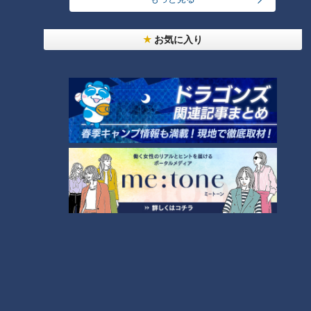
【全力！なにわ実験部～ナゴヤのギモン、ガチ検証
お気に入り
～】にんじんプリン
5
ＣＢＣ小川実桜アナ、呪術廻戦展で痛感した「自分
に一番遠い職業」
4
美味しさと栄養、ダブルでアップ！とうもろこしの
バター醤油炊き込みご飯
なにわ男子が体を張って、ナゴヤのギモンを大調
査！【全力！なにわ実験部～ナゴヤのギモン、ガチ
6
8
検証～】
【全力！なにわ実験部～ナゴヤのギモン、ガチ検証
～】キャロットフレンチロースト
9