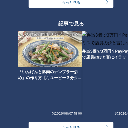
もっと見る
ランキング
RANKING
24時間
週間
月間
記事で見る
友廣アナの自転車旅｜愛知・蒲郡市へ！三河湾ぐる
っと125kmの自転車旅！【チャント！特集】
1
弁当3個で3万円？PayP
で店員のひと言にイラッ
【全力！なにわ実験部～ナゴヤのギモン、ガチ検証
「いんげんと豚肉のナンプラー炒
～】しらたきで作った豚バラミンチの油そば
2
め」の作り方【キユーピー３分クッ
キング】
今年も開催！「あったらいいな」をみんなで考える
小学生向けワークショップを大府市で開催
3
2026/08/07 18:00
2026/
コスプレサミット、ワクワクさん、アジア大会楽
曲…愛知県の話題あれこれ
もっと見る