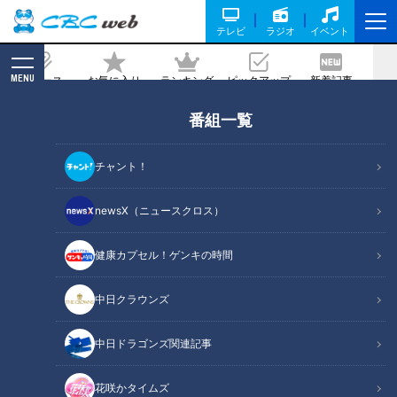
テレビ
ラジオ
イベント
MENU
ニュース
お気に入り
ランキング
ピックアップ
新着記事
CBC MAGAZINE
番組一覧
「世界で一番うまいチャーハン」チャー
ハンに焼肉ドーン、さらに玉子トッピン
チャント！
グ！？モリモリの具材と秘伝のタレにト
リコになる人続出
newsX（ニュースクロス）
健康カプセル！ゲンキの時間
記事に戻る
中日クラウンズ
中日ドラゴンズ関連記事
花咲かタイムズ