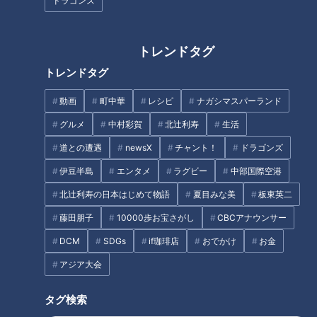
ドラゴンズ
九州出身者が「ここが一番うま
太田光 人生餃子の皿台湾を食
い」と絶賛！愛知・一宮市「ち
す！【デララバあさって生放送
ゃんぽん家 大光楼 本家」の長
２時間SP】
トレンドタグ
崎直送の特製麺で仕上げる“本場
長崎ちゃんぽん”
トレンドタグ
動画
町中華
レシピ
ナガシマスパーランド
グルメ
中村彩賀
北辻利寿
生活
ネギが30円に水菜は10
愛知県春日井市の愛されフード
道との遭遇
newsX
チャント！
ドラゴンズ
円！？“ワケあり品”は全部買い
『ハオユー麺』を調査！ オイ
伊豆半島
エンタメ
ラグビー
中部国際空港
取る！愛知の激安スーパーが生
スターソースがまとめ役！ 人
んだ新しい循環とは？
気町中華の40年以上変わらぬ味
北辻利寿の日本はじめて物語
夏目みな美
板東英二
タグ
藤田朋子
10000歩お宝さがし
CBCアナウンサー
生活
チャーハン
チャント！
愛知
町中華
DCM
SDGs
if珈琲店
おでかけ
お金
アジア大会
タグ検索
オススメ関連コンテンツ