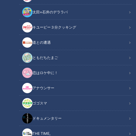
太田×石井のデララバ
キユーピー３分クッキング
道との遭遇
CBCテレビ『チャント！』
ともだちたまご
この記事の画像
（全5枚）
恋はロケ中に！
アナウンサー
ゴゴスマ
ドキュメンタリー
THE TIME,