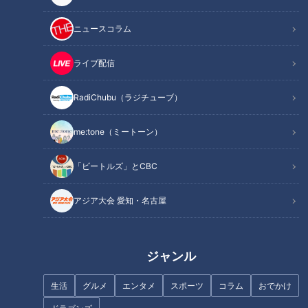
ニュースコラム
記事に戻る
ライブ配信
この記事を見たあなたへのおすすめ
RadiChubu（ラジチューブ）
me:tone（ミートーン）
「ビートルズ」とCBC
70年以上スープを継ぎ足す“黒
『名古屋ちゃんぽん』って
いラーメン”！？ 24時間休まず
何！？2020年注目のネオ名古屋
アジア大会 愛知・名古屋
煮込み続ける厨房に潜入！今食
めしはこれだ！
べるべき東海3県の町中華とは
（前編）
ジャンル
生活
グルメ
エンタメ
スポーツ
コラム
おでかけ