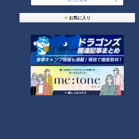
ランキング
RANKING
お気に入り
24時間
週間
月間
友廣アナの自転車旅｜愛知・蒲郡市へ！三河湾ぐる
っと125kmの自転車旅！【チャント！特集】
1
大学のサークルで増える？複数のスポーツを融合さ
せた「ピックルボール」
「人を狂わせる魅力がある」道マニア・鹿取茂雄が
惚れ込んだレンガの橋梁とは？未公開の道3選
3
美味しさと栄養、ダブルでアップ！とうもろこしの
バター醤油炊き込みご飯