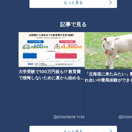
もっと見る
記事で見る
ほぼ岐阜・多治見市だけ愛され
フード『中華亭の中華そば』を
いただきます！【愛されフー
ド】
大学受験で100万円超も!? 教育費
「北海道に来たみたい」
で後悔しないために夏から始めるお
れ合いや乗馬体験ができ
金の準備術とは
ススメ！不動産屋さんが
とは
2026/08/08 11:55
2026/
もっと見る