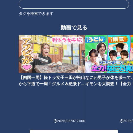
タグを検索できます
動画で見る
1日で7000個を売り上げる！？1
まるでパンを食べているような
位は“ひだを作らない”肉汁たっ
分厚い皮の焼き餃子！？“ヤケド
ぷりの焼き餃子！名古屋で100
覚悟”でハマる常連客続出の町中
人に調査した「焼きギョーザ総
華
選挙TOP5」！
【四国一周】軽トラ女子三田が松山
なにわ男子が体を張って
から下道で一周！グルメ＆絶景ドラ
ギモンを大調査！【全力
イブ⑳
験部～ナゴヤのギモン、
～】
加藤愛が行く！岐阜・多治見市
の『中華亭の中華そば』を調
辛ウマ「皿台湾」が人気！行列
査！ 創業75年「ザ・中華そば」
ができる町中華「人生餃子」
の味とビジュアルで毎日完売す
2026/08/07 21:00
2026/
る愛されフード