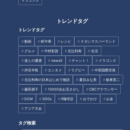
ドラゴンズ
友廣アナの自転車旅｜知多半島
「関西万博のパビリオンみた
から渥美半島の先端へ！新シリ
い！」CBC友廣アナが世界遺産
ーズ始動 125kmの自転車旅！
の「鬼ヶ城」に大興奮！自然が
トレンドタグ
【チャント！特集】
つくりだした絶景とは？
トレンドタグ
純烈・酒井一圭が語る 新メンバ
動画
町中華
レシピ
ナガシマスパーランド
ー選考で重視するところ
グルメ
中村彩賀
北辻利寿
生活
中村彩賀の10000歩お宝さがし
道との遭遇
newsX
チャント！
ドラゴンズ
｜IGアリーナ周辺でお宝スポッ
伊豆半島
エンタメ
ラグビー
中部国際空港
ト探し！【チャント！特集】
北辻利寿の日本はじめて物語
夏目みな美
板東英二
タグ
藤田朋子
10000歩お宝さがし
CBCアナウンサー
グルメ
生活
チャント！
焼肉
DCM
SDGs
if珈琲店
おでかけ
お金
アジア大会
タグ検索
オススメ関連コンテンツ