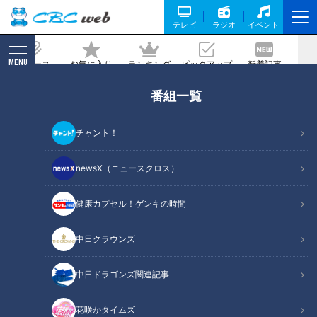
テレビ
ラジオ
イベント
MENU
ニュース
お気に入り
ランキング
ピックアップ
新着記事
CBC MAGAZINE
番組一覧
焼肉屋が作る専門店顔負けの絶品麻婆豆
腐とは？「焼肉きんぐ」の埋もれメニュ
チャント！
ーを調査！店長オススメの「きんぐ塩タ
ン」の焼き方は必見
newsX（ニュースクロス）
健康カプセル！ゲンキの時間
記事に戻る
中日クラウンズ
中日ドラゴンズ関連記事
花咲かタイムズ