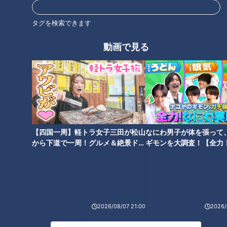
タグを検索できます
動画で見る
大阪の人気焼肉店が名古屋初上
陸！コスパ最強「焼肉ジャッ
人気焼肉店がプロデュース！和
ク」の食べ放題を大家族が体験
牛をカジュアルに堪能できる
リポート
「和牛喜楽（きらく）」オープ
ン
【四国一周】軽トラ女子三田が松山
なにわ男子が体を張って
から下道で一周！グルメ＆絶景ドラ
ギモンを大調査！【全力
イブ⑳
験部～ナゴヤのギモン、
～】
ポイントは“天使の輪”！肉のプ
黒毛和牛カルビが528円！「焼
ロ直伝「しゃぶしゃぶ」と「焼
肉あみやき亭」はなぜ安い？新
2026/08/07 21:00
2026/
肉」をおいしく食べる裏技を大
業態の激安ステーキ店「感動の
公開
肉と米」 の人気の秘密とは