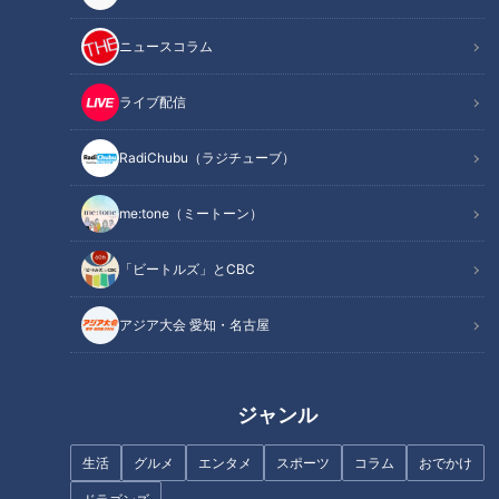
ニュースコラム
記事に戻る
ライブ配信
この記事を見たあなたへのおすすめ
RadiChubu（ラジチューブ）
me:tone（ミートーン）
「ビートルズ」とCBC
地下水で冷やす名物「水まんじ
“ラブソングの王様”鈴木雅之さ
ゅう」に感動！日本一の枡づく
んもトリコにした「三河巻」と
アジア大会 愛知・名古屋
り体験から人気フルーツタルト
は？ 老舗の濃茶から人気うな玉
まで、岐阜県大垣市のお宝スポ
丼まで、愛知・西尾市のお宝ス
ット3選
ポット3選
ジャンル
生活
グルメ
エンタメ
スポーツ
コラム
おでかけ