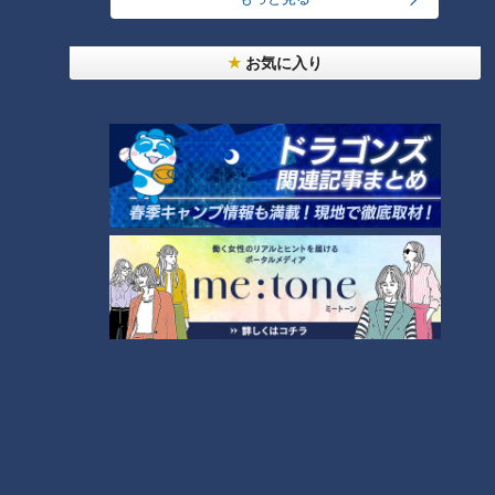
ランキング
RANKING
お気に入り
24時間
週間
月間
友廣アナの自転車旅｜愛知・蒲郡市へ！三河湾ぐる
っと125kmの自転車旅！【チャント！特集】
1
大学のサークルで増える？複数のスポーツを融合さ
せた「ピックルボール」
「人を狂わせる魅力がある」道マニア・鹿取茂雄が
惚れ込んだレンガの橋梁とは？未公開の道3選
3
美味しさと栄養、ダブルでアップ！とうもろこしの
バター醤油炊き込みご飯