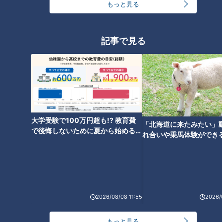
もっと見る
記事で見る
焼肉や寿司が高コスパで食べ放
題！約200種類のメニューを親
子で楽しめる“食のテーマパー
ク”とは
大学受験で100万円超も!? 教育費
「北海道に来たみたい」
で後悔しないために夏から始めるお
れ合いや乗馬体験ができ
金の準備術とは
ススメ！不動産屋さんが
とは
2026/08/08 11:55
2026/
もっと見る