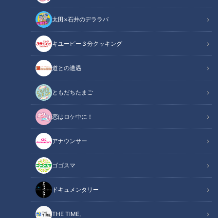
太田×石井のデララバ
キユーピー３分クッキング
道との遭遇
CBCテレビ「チャント！」
ともだちたまご
この記事の画像
（全5枚）
恋はロケ中に！
アナウンサー
ゴゴスマ
ドキュメンタリー
THE TIME,