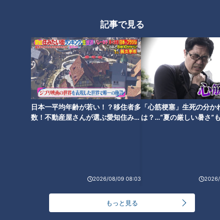
記事で見る
めったに見られないあの珍しい
動物とゼロ距離でご対面！ 『東
山動植物園』の最新人気スポッ
トを体験リポート！！
日本一平均年齢が若い！？移住者多
「心筋梗塞」生死の分か
数！不動産屋さんが選ぶ愛知住みた
は？…“夏の厳しい暑さ”
い街ランキング1位は？
に！発症前のキケンなサ
法
2026/08/09 08:03
2026/
もっと見る