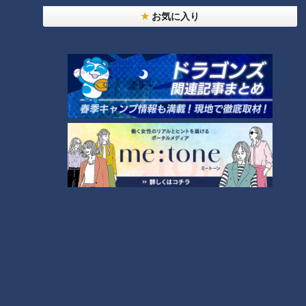
ランキング
お気に入り
RANKING
24時間
週間
月間
NEW
「心筋梗塞」生死の分かれ道は？…“夏の厳しい暑
1
さ”もきっかけに！発症前のキケンなサインと対処
法
「すごい痩せましたね！」…世界一楽なスクワッ
ト！？ダイエットのスペシャリストに学ぶ「無理な
2
くやせる方法」
「夏の脳梗塞」熱中症に似ている！？…生死の分か
れ道！経験者から学ぶ“発症時の身体の異変”
3
ＣＢＣ小川実桜アナ、呪術廻戦展で痛感した「自分
に一番遠い職業」