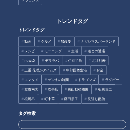
くの生きものが暮らしている鳥
｢クビアカツヤカミキリ｣ 樹木の
ドラゴンズ
羽水族館で今見るべき動物を全
内部を食い荒らす 名古屋では過
部見せ！乾いた状態のラッコは
去最悪ペースで被害拡大
モフモフ感がたまらない！
トレンドタグ
トレンドタグ
土用の丑の日に食べるもの、ウ
ナギ以外もOK！
動画
グルメ
加藤愛
ナガシマスパーランド
日本でオスのシャチが見られる
レシピ
モーニング
生活
道との遭遇
のは名古屋港水族館だけ！今し
newsX
デララバ
伊豆半島
北辻利寿
か見られない赤ちゃんの姿にキ
ュン♡名古屋港水族館の「GW
三重 花咲かタイムズ
中部国際空港
お金
タグ
にオススメ！人気の生きものラ
エンタメ
ゲンキの時間
ドラゴンズ
ラグビー
ンキング」を発表！
友廣南実
喫茶店
東山動植物園
板東英二
生活
チャント！
愛知
東山動植物園
根尾昂
町中華
藤田朋子
見逃し配信
タグ検索
オススメ関連コンテンツ