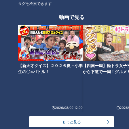
タグを検索できます
動画で見る
見どころ完全攻略！動物園マニ
100円遊び場？もふもふ動物
アが教える秋の「東山動植物
園？スリル日本一！？愛知の新
園」
穴場スポット大調査！【花咲か
タイムズ】
【新天才クイズ】２０２６夏～小学
【四国一周】軽トラ女子
生の〇×バトル！
から下道で一周！グルメ
イブ⑳
日本で唯一！入園料無料でゾウ
が見られる動物園！お金を使わ
癒やしの動物たちとリニューア
ず楽しめるコスパ最強スポット
ル！限定グルメで心もお腹も満
2026/08/09 12:00
2026/
たされる東山動植物園を調査！
もっと見る