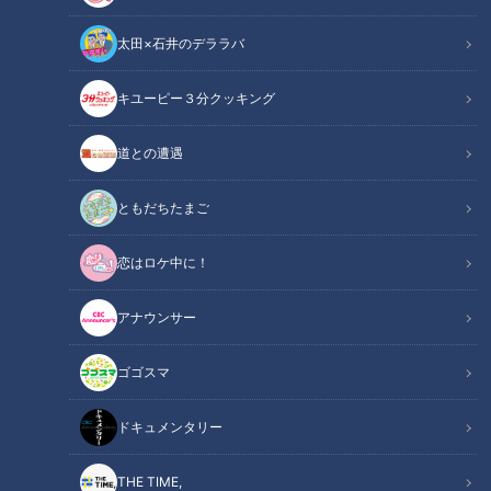
太田×石井のデララバ
キユーピー３分クッキング
CBCテレビ『チャント！』
道との遭遇
この記事の画像
（全6枚）
ともだちたまご
恋はロケ中に！
アナウンサー
ゴゴスマ
ドキュメンタリー
THE TIME,