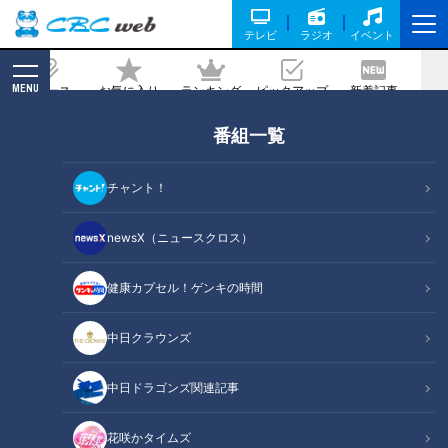
テレビ
ラジオ
イベント
MENU
ニュース
お気に入り
ランキング
ピックアップ
新着記事
CBC MAGAZINE
番組一覧
体長3メートル弱!? 国内で唯一“世界最大
級”のコモドオオトカゲが見られる名古
チャント！
屋市・千種区の「東山動植物園」を調査
newsX（ニュースクロス）
記事に戻る
健康カプセル！ゲンキの時間
中日クラウンズ
中日ドラゴンズ関連記事
花咲かタイムズ