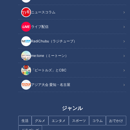
記事に戻る
ニュースコラム
この記事を見たあなたへのおすすめ
ライブ配信
RadiChubu（ラジチューブ）
me:tone（ミートーン）
河川の生態系を侵略する肉食外
バイオ燃料を低コスト化せよ。
「ビートルズ」とCBC
来魚「コクチバス」 長良川に出
三重県に日本最大級のミドリム
現しアユの被害が心配
シ培養プールが！
アジア大会 愛知・名古屋
ジャンル
生活
グルメ
エンタメ
スポーツ
コラム
おでかけ
飼育種類数は約1200！日本一多
不気味な“赤い首” 艶のある体