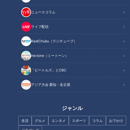
記事に戻る
ニュースコラム
この記事を見たあなたへのおすすめ
ライブ配信
RadiChubu（ラジチューブ）
me:tone（ミートーン）
河川の生態系を侵略する肉食外
バイオ燃料を低コスト化せよ。
「ビートルズ」とCBC
来魚「コクチバス」 長良川に出
三重県に日本最大級のミドリム
現しアユの被害が心配
シ培養プールが！
アジア大会 愛知・名古屋
ジャンル
生活
グルメ
エンタメ
スポーツ
コラム
おでかけ
飼育種類数は約1200！日本一多
不気味な“赤い首” 艶のある体