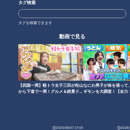
タグ検索
タグを検索できます
見どころ完全攻略！動物園マニ
100円遊び場？もふもふ動物
動画で見る
アが教える秋の「東山動植物
園？スリル日本一！？愛知の新
園」
穴場スポット大調査！【花咲か
タイムズ】
【四国一周】軽トラ女子三田が松山
なにわ男子が体を張って
日本で唯一！入園料無料でゾウ
から下道で一周！グルメ＆絶景ドラ
ギモンを大調査！【全力
が見られる動物園！お金を使わ
イブ⑳
験部～ナゴヤのギモン、
癒やしの動物たちとリニューア
ず楽しめるコスパ最強スポット
～】
ル！限定グルメで心もお腹も満
たされる東山動植物園を調査！
2026/08/07 21:00
2026/