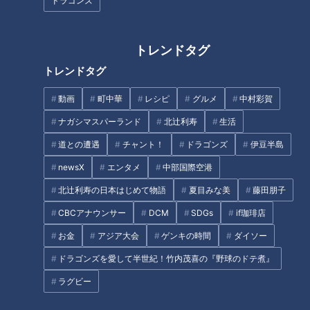
くの生きものが暮らしている鳥
｢クビアカツヤカミキリ｣ 樹木の
ドラゴンズ
羽水族館で今見るべき動物を全
内部を食い荒らす 名古屋では過
部見せ！乾いた状態のラッコは
去最悪ペースで被害拡大
モフモフ感がたまらない！
トレンドタグ
トレンドタグ
土用の丑の日に食べるもの、ウ
ナギ以外もOK！
動画
町中華
レシピ
グルメ
中村彩賀
日本でオスのシャチが見られる
ナガシマスパーランド
北辻利寿
生活
のは名古屋港水族館だけ！今し
道との遭遇
チャント！
ドラゴンズ
伊豆半島
か見られない赤ちゃんの姿にキ
ュン♡名古屋港水族館の「GW
newsX
エンタメ
中部国際空港
タグ
にオススメ！人気の生きものラ
北辻利寿の日本はじめて物語
夏目みな美
藤田朋子
ンキング」を発表！
CBCアナウンサー
DCM
SDGs
if珈琲店
生活
チャント！
愛知
東山動植物園
お金
アジア大会
ゲンキの時間
ダイソー
ドラゴンズを愛して半世紀！竹内茂喜の『野球のドテ煮』
オススメ関連コンテンツ
ラグビー