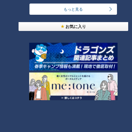
ランキング
RANKING
もっと見る
24時間
週間
月間
お気に入り
友廣アナの自転車旅｜愛知・蒲郡市へ！三河湾ぐる
っと125kmの自転車旅！【チャント！特集】
1
【全力！なにわ実験部～ナゴヤのギモン、ガチ検証
～】しらたきで作った豚バラミンチの油そば
2
今年も開催！「あったらいいな」をみんなで考える
小学生向けワークショップを大府市で開催
3
コスプレサミット、ワクワクさん、アジア大会楽
曲…愛知県の話題あれこれ