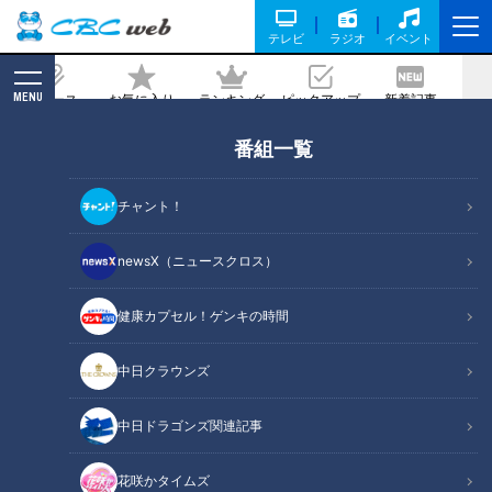
テレビ
ラジオ
イベント
MENU
ニュース
お気に入り
ランキング
ピックアップ
新着記事
CBC MAGAZINE
番組一覧
体長3メートル弱!? 国内で唯一“世界最大
級”のコモドオオトカゲが見られる名古
チャント！
屋市・千種区の「東山動植物園」を調査
newsX（ニュースクロス）
記事に戻る
健康カプセル！ゲンキの時間
中日クラウンズ
中日ドラゴンズ関連記事
花咲かタイムズ