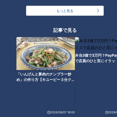
もっと見る
めったに見られないあの珍しい
記事で見る
動物とゼロ距離でご対面！ 『東
山動植物園』の最新人気スポッ
トを体験リポート！！
弁当3個で3万円？PayP
で店員のひと言にイラッ
「いんげんと豚肉のナンプラー炒
め」の作り方【キユーピー３分クッ
キング】
2026/08/07 18:00
2026/