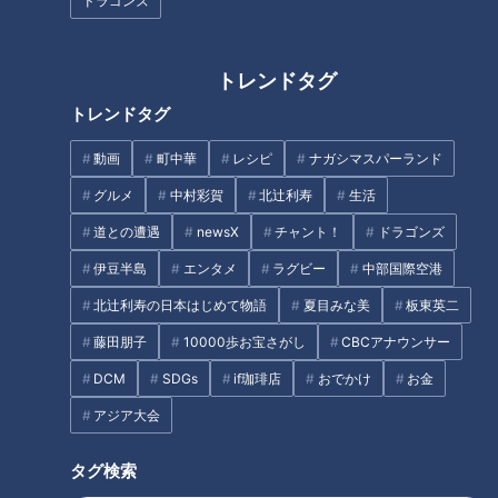
ドラゴンズ
農家直伝！今が旬の新タマネギ
SNSで話題“冷凍子ママ”厳選 お
を使用した絶品レシピを紹介
弁当に最適「冷凍食品」【新生
活応援WEEK】
トレンドタグ
トレンドタグ
動画
町中華
レシピ
ナガシマスパーランド
グルメ
中村彩賀
北辻利寿
生活
超美味！大内山瓶バター 手間ひ
赤みそのコクを生かしたドレッ
道との遭遇
newsX
チャント！
ドラゴンズ
まかけまくりの逸品
シングは大ヒットの予感！ 商品
伊豆半島
エンタメ
ラグビー
中部国際空港
開発＆販売に取り組む名古屋市
港区の高校にパンサー向井が直
北辻利寿の日本はじめて物語
夏目みな美
板東英二
タグ
撃。
藤田朋子
10000歩お宝さがし
CBCアナウンサー
生活
チャント！
DCM
SDGs
if珈琲店
おでかけ
お金
アジア大会
タグ検索
オススメ関連コンテンツ