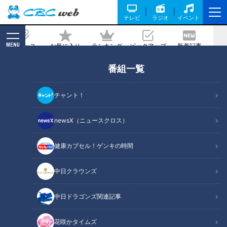
テレビ
ラジオ
イベント
MENU
ニュース
お気に入り
ランキング
ピックアップ
新着記事
CBC MAGAZINE
番組一覧
今買うべき「無印良品」の冷凍食品ラン
キングトップ3！人気商品「キンパ」の
チャント！
新しい味とは？店員のアレンジレシピも
調査
newsX（ニュースクロス）
健康カプセル！ゲンキの時間
記事に戻る
中日クラウンズ
中日ドラゴンズ関連記事
花咲かタイムズ