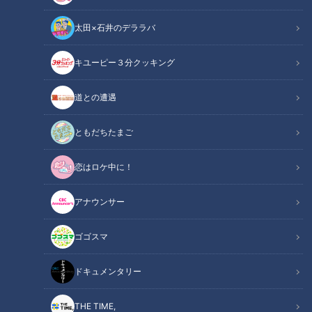
太田×石井のデララバ
キユーピー３分クッキング
道との遭遇
CBCテレビ「チャント！」
ともだちたまご
この記事の画像
（全6枚）
恋はロケ中に！
アナウンサー
ゴゴスマ
ドキュメンタリー
THE TIME,