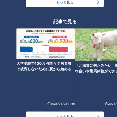
もっと見る
記事で見る
大学受験で100万円超も!? 教育費
ランキング
「北海道に来たみたい」
で後悔しないために夏から始めるお
RANKING
れ合いや乗馬体験ができ
金の準備術とは
ススメ！不動産屋さんが
24時間
週間
月間
とは
友廣アナの自転車旅｜愛知・蒲郡市へ！三河湾ぐる
っと125kmの自転車旅！【チャント！特集】
1
2026/08/08 11:55
2026/
もっと見る