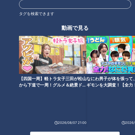
タグを検索できます
動画で見る
ほぼ５００円以下の無印良品 東
なぜ売れない？IKEAの“埋もれア
海地方初上陸の新業態！【家計
イテム”を調査！ 「スタイリッ
お助けWEEK】
シュすぎて用途がわからない」
防災グッズにおすすめの懐中電
灯も
【四国一周】軽トラ女子三田が松山
なにわ男子が体を張って
から下道で一周！グルメ＆絶景ドラ
ギモンを大調査！【全力
イブ⑳
験部～ナゴヤのギモン、
～】
年間売上12.3億円！ドンキの焼
おいしいのになぜ注文されな
き芋の秘密は“焼き芋マイスタ
い！？人気ファミレス「ガス
ー”にあり！店員が選ぶこの秋激
ト」の“埋もれメニュー”を調
推しの食品とは？
査！「チーズINハンバーグ」の
2026/08/07 21:00
2026/
食べ方アレンジも