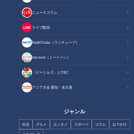
ニュースコラム
記事に戻る
ライブ配信
この記事を見たあなたへのおすすめ
RadiChubu（ラジチューブ）
me:tone（ミートーン）
健康や睡眠が気になる。人気を
「ビートルズ」とCBC
集めるカフェインレス商品
衝撃プライスで全身コーデ！ 人
気店の絶品新商品！ 東海地方初
アジア大会 愛知・名古屋
上陸が続々の“名古屋駅エリ
ア”最新旅
ジャンル
生活
グルメ
エンタメ
スポーツ
コラム
おでかけ