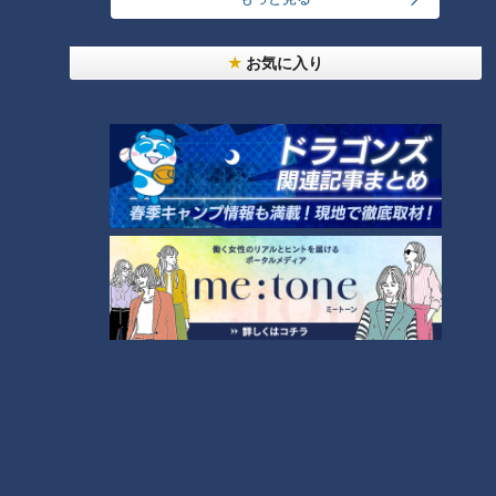
大学のサークルで増える？複数のスポーツを融合さ
せた「ピックルボール」
お気に入り
「人を狂わせる魅力がある」道マニア・鹿取茂雄が
惚れ込んだレンガの橋梁とは？未公開の道3選
3
美味しさと栄養、ダブルでアップ！とうもろこしの
バター醤油炊き込みご飯
2
弁当3個で3万円？PayPay会計ミスで店員のひと言
にイラッ
「味しみ春雨の中華サラダ」の作り方【キユーピー
３分クッキング】
6
4