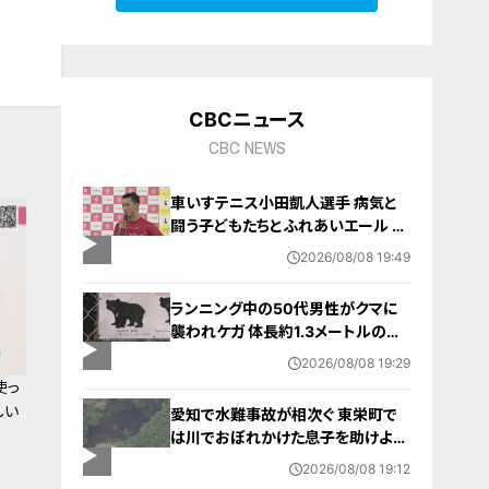
10
CBCニュース
CBC NEWS
車いすテニス小田凱人選手 病気と
闘う子どもたちとふれあいエール ス
ポーツの楽しさ伝える 名古屋・緑区
2026/08/08 19:49
ランニング中の50代男性がクマに
襲われケガ 体長約1.3メートルのツ
キノワグマに腕や足をかまれる 「つ
2026/08/08 19:29
いに出たかなという感じ」と近隣住
使っ
人 東海地方で今年度初の人身被害
しい
愛知で水難事故が相次ぐ 東栄町で
岐阜・高山市
は川でおぼれかけた息子を助けよう
とし父親が心肺停止の状態で搬送
2026/08/08 19:12
田原市ではサーフィン中に公務員の