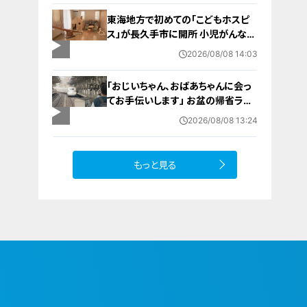
男性（46）がおぼれ死亡
東海地方で初めての「こどもホスピ
ス」が長久手市に開所 小児がんなど
重い病気の子どもと家族を支える施
2026/08/08 14:03
設 利用料は無料 愛知の「長久手の
おうち」
「おじいちゃん、おばあちゃんに会っ
てお手伝いします」 お盆の帰省ラッ
シュが本格化 東海道新幹線下りがピ
2026/08/08 13:24
ーク 名古屋駅も家族連れらで朝から
混雑
もっと見る