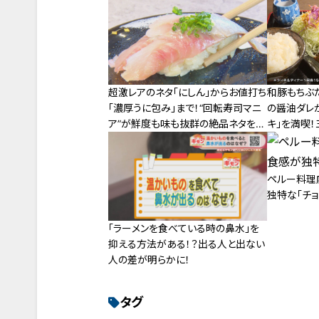
超激レアのネタ「にしん」からお値打ち
和豚もちぶ
「濃厚うに包み」まで！“回転寿司マニ
の醤油ダレ
ア”が鮮度も味も抜群の絶品ネタをご
キ」を満喫
紹介
グルメ旅
ペルー料理
独特な「チョ
「ラーメンを食べている時の鼻水」を
抑える方法がある！？出る人と出ない
人の差が明らかに！
タグ