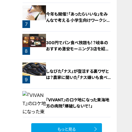
5
今年も開催！「あったらいいな」をみ
んなで考える 小学生向けワークショ
7
ップを大府市で開催
6
300円でパン食べ放題も！？岐阜の
おすすめ激安モーニング３店を紹
8
介！
しなびた「ナス」が復活する裏ワザと
は？農家に聞いた「ナス嫌いも食べ
9
られる」アイデアレシピを大公開
『VIVANT』のロケ地になった東海地
方の病院「爆破しないで！」
もっと見る