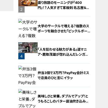
盛り放題のモーニングが「400
円」！？人気すぎて客殺到 名古屋＆岐
2
阜の「激安モーニング」とは？
大学のサークルで増える？複数のス
ポーツを融合させた「ピックルボー
ル」
「人を狂わせる魅力がある」道マニ
ア・鹿取茂雄が惚れ込んだレンガの
4
橋梁とは？未公開の道3選
3
弁当3個で3万円？PayPay会計ミス
で店員のひと言にイラッ
美味しさと栄養、ダブルでアップ！と
うもろこしのバター醤油炊き込みご
飯