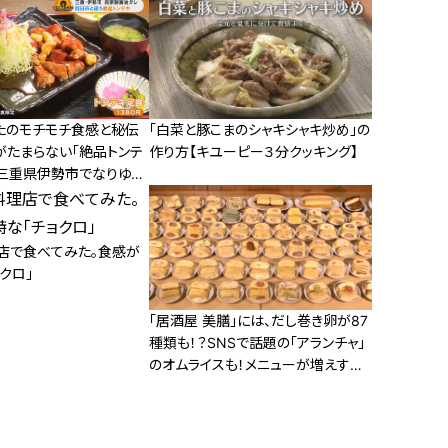
たのモチモチ食感と秘伝
「白菜と豚こまのシャキシャキ炒め」の
がたまらない「絶品トンテ
作り方【キユーピー３分クッキング】
！三重県伊勢市でなりゆき
店で食べてみた。食感が
クロ」
「居酒屋 美膳」には、だし巻き卵が87
種類も！？SNSで話題の「アランチャ」
のオムライスも！メニューが増えすぎ
た人気店に迫る！