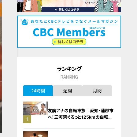
ランキング
RANKING
24時間
週間
月間
友廣アナの自転車旅｜愛知・蒲郡市
へ！三河湾ぐるっと125kmの自転車
1
旅！【チャント！特集】