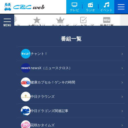
テレビ
ラジオ
イベント
MENU
ニュース
お気に入り
ランキング
ピックアップ
新着記事
CBC MAGAZINE
番組一覧
朝の歯みがきは「起床後」or「朝食
後」？歯科医師が推奨する歯みがきのタ
チャント！
イミングとは
newsX（ニュースクロス）
記事に戻る
健康カプセル！ゲンキの時間
中日クラウンズ
中日ドラゴンズ関連記事
花咲かタイムズ