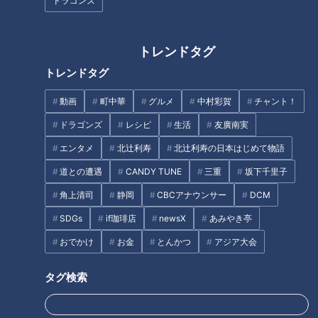
ドラゴンズ
認知されていない弱視との闘い
トレンドタグ
トレンドタグ
動画
町中華
グルメ
中村彩賀
チャント！
「手作り寒天のフルーツポン
鉄道の忘れ物市で“激安お宝”ゲ
ドラゴンズ
レシピ
生活
友廣南実
チ」の作り方【キユーピー３分
ット！？人情あふれる大盛況イ
クッキング】
ベント「覚王山日泰寺の縁日」
エンタメ
北辻利寿
北辻利寿の日本はじめて物語
へ潜入レポート
道との遭遇
CANDY TUNE
三重
坂下千里子
タグ
角上清司
静岡
CBCアナウンサー
DCM
生活
チャント！
SDGs
if珈琲店
newsX
あみやき亭
おでかけ
お金
とんかつ
アジア大会
タグ検索
オススメ関連コンテンツ