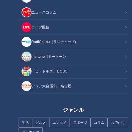
記事に戻る
ニュースコラム
この記事を見たあなたへのおすすめ
ライブ配信
RadiChubu（ラジチューブ）
me:tone（ミートーン）
「辛みに強い人＆弱い人」の差
「備えをしない人は文句を言う
「ビートルズ」とCBC
は舌の細胞の数にある！？激辛
権利はない」 避難生活の現実と
メニューの攻略法も伝授
後悔 東日本大震災の避難所経
アジア大会 愛知・名古屋
験者に聞く、今すぐすべき備え
とは
ジャンル
フランス人は菓子店「シャトレ
生活
グルメ
エンタメ
スポーツ
コラム
おでかけ
ーゼ」の店名に顔を赤らめる？
2万人に1人アルビノという病