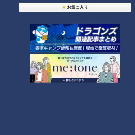
お気に入り
20代男性「この世から消えろ」と書き込んだ人物
は～配信型ドキュメンタリー「ピエロと呼ばれた息
1
子」第１４０話
【全力！なにわ実験部～ナゴヤのギモン、ガチ検証
～】キャロットフレンチロースト
2
もっと見る
CBCニュース
CBC NEWS
小学校講師の男(38)を児童ポルノ所持の疑いで逮
捕 三重県
2026/08/06 23:18