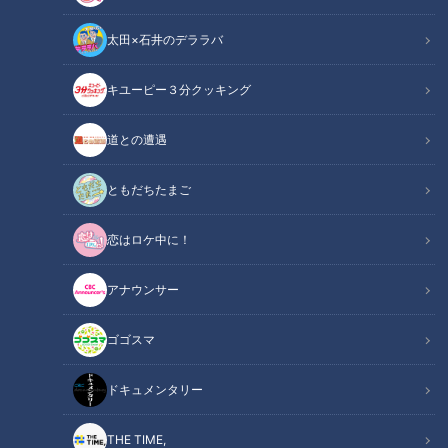
太田×石井のデララバ
キユーピー３分クッキング
CBCテレビ：画像『チャント！』
道との遭遇
この記事の画像
（全8枚）
ともだちたまご
恋はロケ中に！
アナウンサー
ゴゴスマ
ドキュメンタリー
THE TIME,