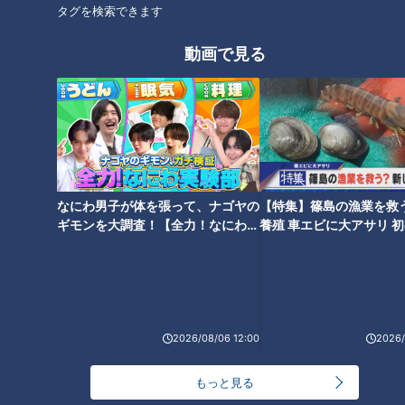
タグを検索できます
動画で見る
歯ブラシを濡らすと歯磨き粉の
口臭ケアにはグミが効果的！？
薬も薄まる！？ 乾いた状態で磨
口臭予防ができるオススメ最新
くのが正しい磨き方！？
グミをご紹介！
なにわ男子が体を張って、ナゴヤの
【特集】篠島の漁業を救
ギモンを大調査！【全力！なにわ実
養殖 車エビに大アサリ 
験部～ナゴヤのギモン、ガチ検証
【newsX】
～】
口臭改善！手軽にできる健康体
加齢臭・口臭・汗臭さ…そのニ
操「あいうべ体操」とは？
オイは病気のサイン！？健康に
関わる体臭・口臭を徹底リサー
チ
2026/08/06 12:00
2026/
もっと見る