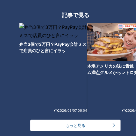
記事で見る
絶対起きられる！？ちょっと変
わった「目覚まし時計」3選
弁当3個で3万円？PayPay会計ミス
で店員のひと言にイラッ
本場アメリカの味に舌鼓
ム満点グルメからレトロ
で！愛知・東海市の感動
選
2026/08/07 06:04
2026/
ランキング
RANKING
もっと見る
24時間
週間
月間