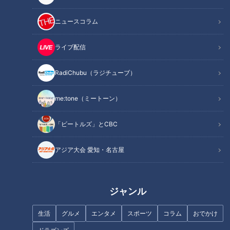
ニュースコラム
ライブ配信
RadiChubu（ラジチューブ）
小笠原慎之介に復帰勝利を献
涌井秀章が２２年連続の勝利！
上！ドラゴンズ“お人好しにもほ
竜ユニホームでの達成に本拠地
me:tone（ミートーン）
どがある”？
ドーム拍手喝采
「ビートルズ」とCBC
アジア大会 愛知・名古屋
『競争する感覚がない』から
ドラゴンズ黄金期を支えた個の
『全てを野球に懸ける』の変
力と10%の底上げの裏にあった
ジャンル
化、石川昂弥7年目の決心
指導者の力
生活
グルメ
エンタメ
スポーツ
コラム
おでかけ