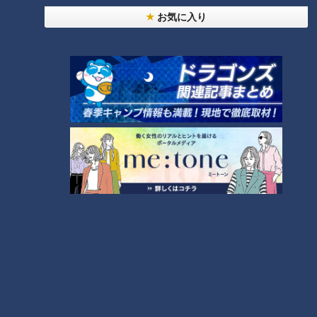
れ道！経験者から学ぶ“発症時の身体の異変”
3
お気に入り
大学のサークルで増える？複数のスポーツを融合さ
せた「ピックルボール」
ＣＢＣ小川実桜アナ、呪術廻戦展で痛感した「自分
に一番遠い職業」
友廣アナの自転車旅｜愛知・蒲郡市へ！三河湾ぐる
っと125kmの自転車旅！【チャント！特集】
6
4
師匠は鶴瓶。笑福亭鉄瓶が語る弟子入りまでの苦難
5
「人を狂わせる魅力がある」道マニア・鹿取茂雄が