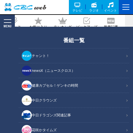
テレビ
ラジオ
イベント
MENU
ニュース
お気に入り
ランキング
ピックアップ
新着記事
CBC MAGAZINE
番組一覧
社員の小さな「カイゼン」が大きな利益
に 逆風の食品製造業界でも好調をキー
チャント！
プする老舗製菓会社の取り組みとは
newsX（ニュースクロス）
記事に戻る
健康カプセル！ゲンキの時間
中日クラウンズ
中日ドラゴンズ関連記事
花咲かタイムズ