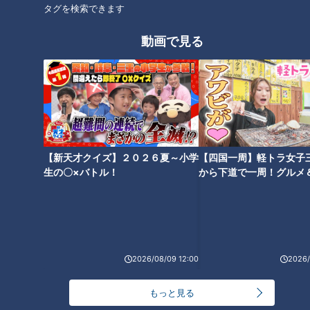
タグを検索できます
Ｚ世代に人気！ レトロブーム
笑顔さわやかアナが岐阜・中津
シニア世代の脳がいきいき！す
川市加子母の愛されフード『か
動画で見る
る効果も？【カラダいきいき
しものわらびもち』を調査！
WEEK】
衝撃的な食感に思わず…！？
ことし流行ったグルメ大集合
【新天才クイズ】２０２６夏～小学
【四国一周】軽トラ女子
人気情報サイト編集長が厳選の
生の〇×バトル！
から下道で一周！グルメ
イブ⑳
スイーツとかつ丼とは？
2026/08/09 12:00
2026/
もっと見る