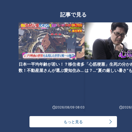
記事で見る
ランキング
RANKING
24時間
週間
月間
日本一平均年齢が若い！？移住者多
「心筋梗塞」生死の分か
数！不動産屋さんが選ぶ愛知住みた
は？…“夏の厳しい暑さ”
NEW
い街ランキング1位は？
に！発症前のキケンなサ
「心筋梗塞」生死の分かれ道は？…“夏の厳しい暑
法
1
さ”もきっかけに！発症前のキケンなサインと対処
法
「すごい痩せましたね！」…世界一楽なスクワッ
2026/08/09 08:03
2026/
ト！？ダイエットのスペシャリストに学ぶ「無理な
2
くやせる方法」
もっと見る
「夏の脳梗塞」熱中症に似ている！？…生死の分か