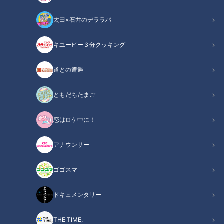
太田×石井のデララバ
キユーピー３分クッキング
社員の小さな「カイゼン」が大きな利益に 逆風の食品製造業界でも好
道との遭遇
調をキープする老舗製菓会社の取り組みとは
ともだちたまご
この記事の画像
（全4枚）
恋はロケ中に！
アナウンサー
ゴゴスマ
記事に戻る
ドキュメンタリー
この記事を見たあなたへのおすすめ
THE TIME,