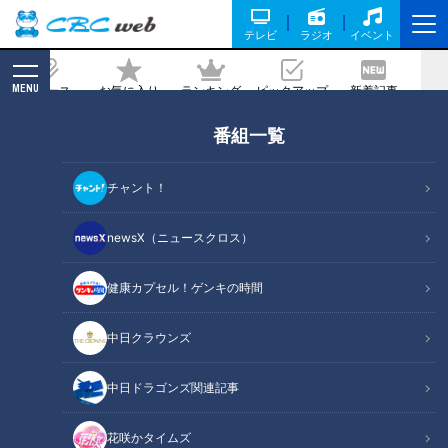
テレビ
ラジオ
イベント
MENU
ニュース
お気に入り
ランキング
ピックアップ
新着記事
CBC MAGAZINE
番組一覧
ワンコインでお釣りがくる絶品お弁
当？！激安品豊富な「トライアル」をセ
チャント！
レブマダムが徹底調査
newsX（ニュースクロス）
記事に戻る
健康カプセル！ゲンキの時間
中日クラウンズ
中日ドラゴンズ関連記事
花咲かタイムズ