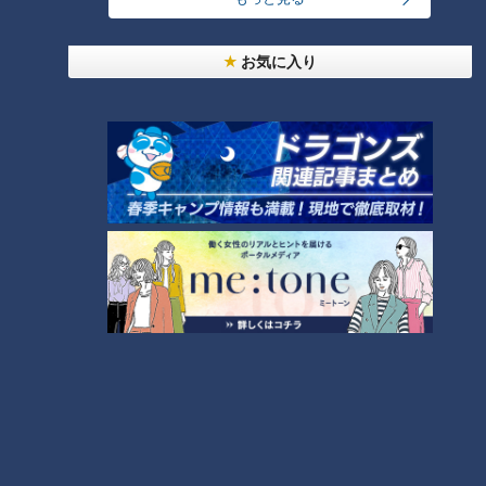
っと125kmの自転車旅！【チャント！特集】
1
お気に入り
コスプレサミット、ワクワクさん、アジア大会楽
曲…愛知県の話題あれこれ
【全力！なにわ実験部～ナゴヤのギモン、ガチ検証
～】しらたきで作った豚バラミンチの油そば
3
【全力！なにわ実験部～ナゴヤのギモン、ガチ検証
～】にんじんプリン
4
2
美味しさと栄養、ダブルでアップ！とうもろこしの
バター醤油炊き込みご飯
なにわ男子が体を張って、ナゴヤのギモンを大調