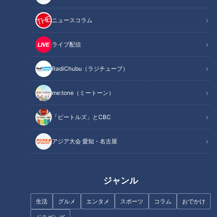
ニュースコラム
ライブ配信
カツオのへそって何？！豪快
焼豚が24枚のった“スタミナ系
RadiChubu（ラジチューブ）
「鰹のレアステーキ」も！静岡
ラーメン”！？夏に食べたい冷た
県焼津市「春の鰹三昧」開催
いラーメンも 東海エリアの新店
中！
me:tone（ミートーン）
で楽しめる“極上の一杯”とは
「ビートルズ」とCBC
アジア大会 愛知・名古屋
禁断のコラボ！イチゴといなり
食べたかった…！八丁味噌だれ
寿司は意外と相性抜群！？CBC
のとろっ玉みそかつや、地元野
友廣アナが豊川市でいなり寿司
菜が食べ放題の大満足BBQ！岐
ジャンル
のランチに舌鼓
阜県美濃加茂市でなりゆきグル
メ旅
生活
グルメ
エンタメ
スポーツ
コラム
おでかけ