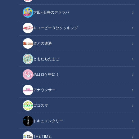
太田×石井のデララバ
キユーピー３分クッキング
CBCテレビ：画像 『チャント！』
道との遭遇
この記事の画像
（全4枚）
ともだちたまご
恋はロケ中に！
アナウンサー
ゴゴスマ
記事に戻る
ドキュメンタリー
この記事を見たあなたへのおすすめ
THE TIME,