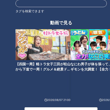
他店より約4割安い⁉ 豊富な海
セレブマダムも納得のクオリテ
の幸が激安な「魚太郎」をセレ
ィ 激安の大型産直市場を徹底
タグを検索できます
ブマダムが大調査
調査
動画で見る
全国のスーパーで最もおいしい
1年間で100万円貯金した節約主
総菜は？スイーツは？ 金賞は
婦に密着！ 目からウロコの独自
「海鮮パフェ」と「86円大判焼
節約術とは
【四国一周】軽トラ女子三田が松山
なにわ男子が体を張って
き」！
から下道で一周！グルメ＆絶景ドラ
ギモンを大調査！【全力
イブ⑳
験部～ナゴヤのギモン、
～】
本マグロ大トロが相場の半額？
2026/08/07 21:00
2026/
激安スーパーが“本当に良い商
品”を破格で売れる秘密