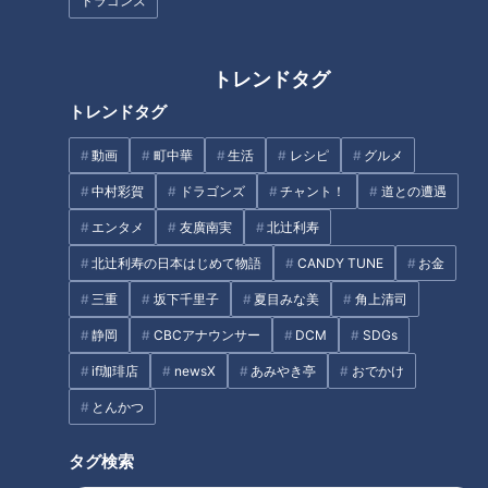
ドラゴンズ
トレンドタグ
高さ15センチ豊橋の人気バーガ
“はみ出る海鮮丼”がお値打ちす
ー＆連日完売！パリパリパン！
ぎる！？日替わりパンが食べ放
トレンドタグ
【チャント！特集】
題の店も 愛知県名古屋市のお値
打ちグルメを調査
動画
町中華
生活
レシピ
グルメ
タグ
中村彩賀
ドラゴンズ
チャント！
道との遭遇
生活
チャント！
エンタメ
友廣南実
北辻利寿
北辻利寿の日本はじめて物語
CANDY TUNE
お金
三重
坂下千里子
夏目みな美
角上清司
オススメ関連コンテンツ
静岡
CBCアナウンサー
DCM
SDGs
if珈琲店
newsX
あみやき亭
おでかけ
とんかつ
タグ検索