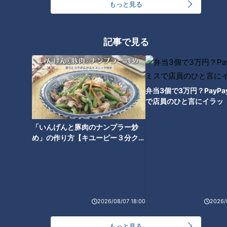
もっと見る
記事で見る
弁当3個で3万円？PayP
で店員のひと言にイラッ
「いんげんと豚肉のナンプラー炒
め」の作り方【キユーピー３分クッ
キング】
ランキング
RANKING
24時間
週間
月間
2026/08/07 18:00
2026/
友廣アナの自転車旅｜愛知・蒲郡市へ！三河湾ぐる
もっと見る