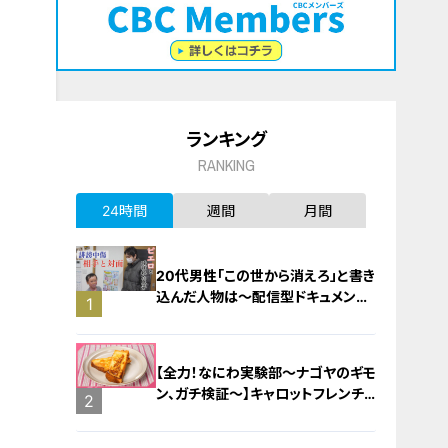
ランキング
RANKING
24時間
週間
月間
20代男性「この世から消えろ」と書き
込んだ人物は～配信型ドキュメンタ
1
リー「ピエロと呼ばれた息子」第１４
０話
【全力！なにわ実験部～ナゴヤのギモ
ン、ガチ検証～】キャロットフレンチ
2
ロースト