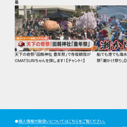
着
天下の奇祭「田縣神社 豊年祭」で寺坂頼我が
船でも港でも海水
OMATSURIちゃんを探します！【チャント！】
祭「潮かけ祭り」【O
●
個人情報の取扱いについてはこちらをご覧ください。