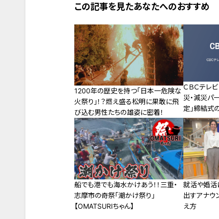
この記事を見たあなたへのおすすめ
ＣＢＣテレ
1200年の歴史を持つ「日本一危険な
災・減災パ
火祭り」！？燃え盛る松明に果敢に飛
定」締結式
び込む男性たちの雄姿に密着！
船でも港でも海水かけあう！！三重・
就活や婚活
志摩市の奇祭「潮かけ祭り」
出すアナウ
【OMATSURIちゃん】
え方