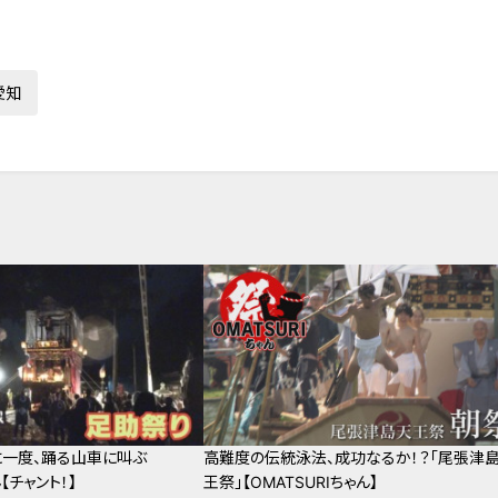
愛知
に一度、踊る山車に叫ぶ
高難度の伝統泳法、成功なるか！？「尾張津
ん【チャント！】
王祭」【OMATSURIちゃん】