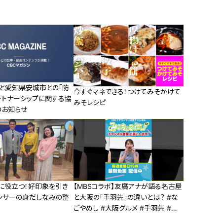
ビと愛知県安城市との「防
今すぐマネできる！つけてみそかけて
ートナーシップに関する協
みそレシピ
のお知らせ
に役立つ！好印象を引き
【MBSコラボ】友廣アナが語る名古屋
ンサーの身だしなみの整
と大阪の「手羽先」の違いとは？ #な
ごやめし #大阪グルメ #手羽先 #友
廣アナ