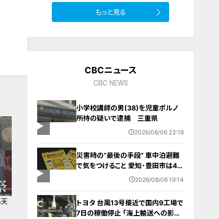
もっと見る
CBCニュース
CBC NEWS
小学校講師の男(38)を児童ポルノ
所持の疑いで逮捕 三重県
2026/08/06 23:18
災害時の“最後の手段” 車中泊避難
で気をつけること 愛知･豊田市は4年
前からマニュアル作成 最悪の場合
2026/08/06 19:14
死に至る｢エコノミークラス症候群｣
にならないために
島天
トヨタ 台風13号接近で国内9工場で
7日の稼働停止 ｢海上輸送への影響