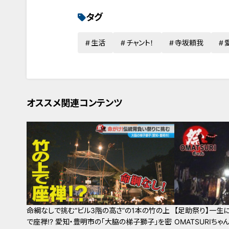
タグ
生活
チャント！
寺坂頼我
オススメ関連コンテンツ
命綱なしで挑む“ビル3階の高さ”の1本の竹の上
【足助祭り】一生
で座禅!? 愛知・豊明市の「大脇の梯子獅子」を密
OMATSURIちゃ